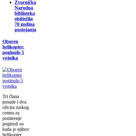
Zvornička
Narodna
biblioteka
obilježila
70 godina
postojanja
Oboren
helikopter,
poginulo 5
vojnika
Tri člana
posade i dva
oficira ruskog
centra za
pomirenje
poginuli su
kada je njihov
helikopter