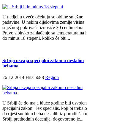
U nedjelju uveče očekuju se obilne snježne
padavine. U nekim dijelovima zemlje visina
snježnog pokrivača iznosiće 30 centimetara.
Pravo sibirsko zahlađenje sa temperaturama i
do minus 18 stepeni, koliko će biti...
Srbija usvaja specijalni zakon o nestalim
bebama
26-12-2014 Hits:5688
Region
U Srbiji će do maja iduće godine biti usvojen
specijalni zakon - lex specialis, koji bi trebalo
da riješi sudbinu beba nestalih iz porodilišta u
Srbiji prethodnih decenija, dogovoreno je...