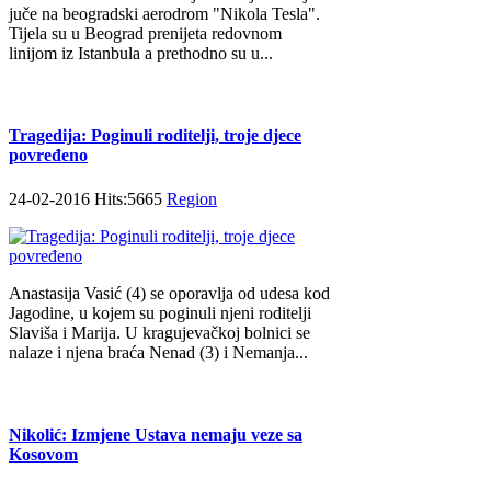
juče na beogradski aerodrom "Nikola Tesla".
Tijela su u Beograd prenijeta redovnom
linijom iz Istanbula a prethodno su u...
Tragedija: Poginuli roditelji, troje djece
povređeno
24-02-2016 Hits:5665
Region
Anastasija Vasić (4) se oporavlja od udesa kod
Jagodine, u kojem su poginuli njeni roditelji
Slaviša i Marija. U kragujevačkoj bolnici se
nalaze i njena braća Nenad (3) i Nemanja...
Nikolić: Izmjene Ustava nemaju veze sa
Kosovom