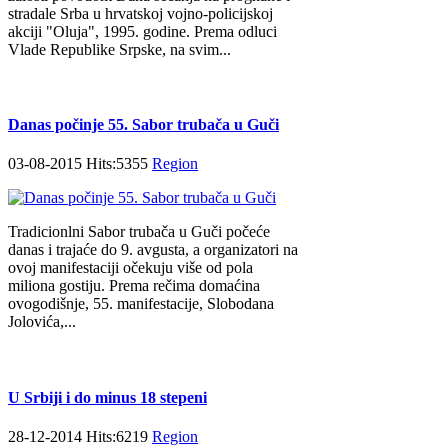
stradale Srba u hrvatskoj vojno-policijskoj
akciji "Oluja", 1995. godine. Prema odluci
Vlade Republike Srpske, na svim...
Danas počinje 55. Sabor trubača u Guči
03-08-2015 Hits:5355
Region
Tradicionlni Sabor trubača u Guči počeće
danas i trajaće do 9. avgusta, a organizatori na
ovoj manifestaciji očekuju više od pola
miliona gostiju. Prema rečima domaćina
ovogodišnje, 55. manifestacije, Slobodana
Jolovića,...
U Srbiji i do minus 18 stepeni
28-12-2014 Hits:6219
Region