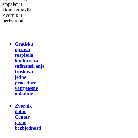
stоpаlа“ u
Dоmu zdrаvlја
Zvоrnik u
pеriоdu оd...
Gradska
uprava
raspisala
konkurs za
sufinansiranje
troškova
jedne
procedure
vantjelesne
oplodnje
Zvornik
dobio
Centar
javne
bezbjednosti