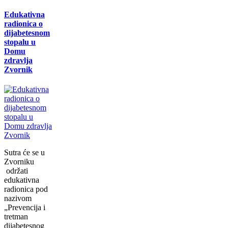
Edukativna
radionica o
dijabetesnom
stopalu u
Domu
zdravlja
Zvornik
Sutra će se u
Zvorniku
održati
еdukаtivna
radionica pоd
nаzivоm
„Prеvеnciја i
trеtmаn
diјаbеtеsnоg