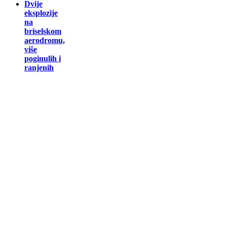
Dvije
eksplozije
na
briselskom
aerodromu,
više
poginulih i
ranjenih