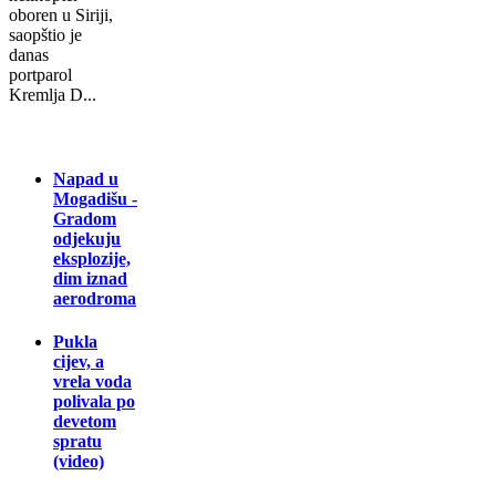
oboren u Siriji,
saopštio je
danas
portparol
Kremlja D...
Napad u
Mogadišu -
Gradom
odjekuju
eksplozije,
dim iznad
aerodroma
Pukla
cijev, a
vrela voda
polivala po
devetom
spratu
(video)