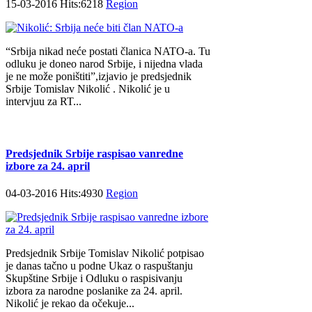
15-03-2016 Hits:6218
Region
“Srbija nikad neće postati članica NATO-a. Tu
odluku je doneo narod Srbije, i nijedna vlada
je ne može poništiti”,izjavio je predsjednik
Srbije Tomislav Nikolić . Nikolić je u
intervjuu za RT...
Predsjednik Srbije raspisao vanredne
izbore za 24. april
04-03-2016 Hits:4930
Region
Predsjednik Srbije Tomislav Nikolić potpisao
je danas tačno u podne Ukaz o raspuštanju
Skupštine Srbije i Odluku o raspisivanju
izbora za narodne poslanike za 24. april.
Nikolić je rekao da očekuje...