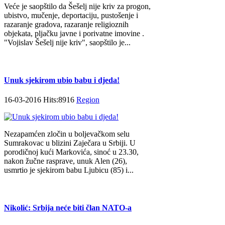
Veće je saopštilo da Šešelj nije kriv za progon,
ubistvo, mučenje, deportaciju, pustošenje i
razaranje gradova, razaranje religioznih
objekata, pljačku javne i porivatne imovine .
"Vojislav Šešelj nije kriv", saopštilo je...
Unuk sjekirom ubio babu i djeda!
16-03-2016 Hits:8916
Region
Nezapamćen zločin u boljevačkom selu
Sumrakovac u blizini Zaječara u Srbiji. U
porodičnoj kući Markovića, sinoć u 23.30,
nakon žučne rasprave, unuk Alen (26),
usmrtio je sjekirom babu Ljubicu (85) i...
Nikolić: Srbija neće biti član NATO-a