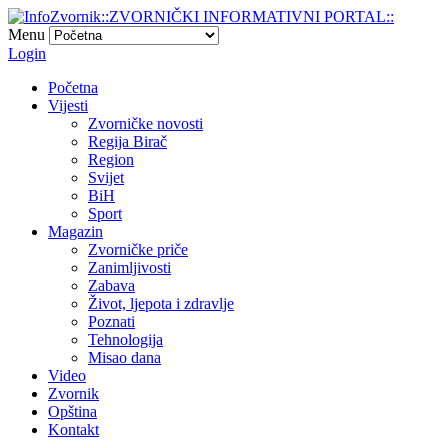
Menu
Login
Početna
Vijesti
Zvorničke novosti
Regija Birač
Region
Svijet
BiH
Sport
Magazin
Zvorničke priče
Zanimljivosti
Zabava
Život, ljepota i zdravlje
Poznati
Tehnologija
Misao dana
Video
Zvornik
Opština
Kontakt