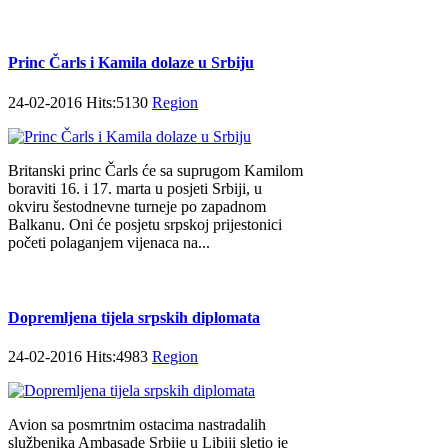
Princ Čarls i Kamila dolaze u Srbiju
24-02-2016 Hits:5130
Region
Britanski princ Čarls će sa suprugom Kamilom
boraviti 16. i 17. marta u posjeti Srbiji, u
okviru šestodnevne turneje po zapadnom
Balkanu. Oni će posjetu srpskoj prijestonici
početi polaganjem vijenaca na...
Dopremljena tijela srpskih diplomata
24-02-2016 Hits:4983
Region
Avion sa posmrtnim ostacima nastradalih
službenika Ambasade Srbije u Libiji sletio je