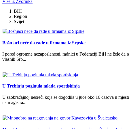
Više iz Zvornika
BIH
Region
Svijet
Bošnjaci neće da rade u firmama iz Srpske
I pored ogromne nezaposlenosti, radnici u Federaciji BiH ne žele da rad
vlasnik Srb...
U Trebinju poginula mlada sportiskinja
U saobraćajnoj nesreći koja se dogodila u juče oko 16 časova u mjes
na magistra...