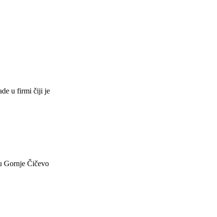
e u firmi čiji je
tu Gornje Čičevo