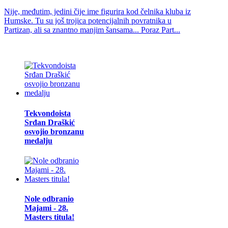
Nije, međutim, jedini čije ime figurira kod čelnika kluba iz
Humske. Tu su još trojica potencijalnih povratnika u
Partizan, ali sa znantno manjim šansama... Poraz Part...
Tekvondoista
Srđan Draškić
osvojio bronzanu
medalju
Nole odbranio
Majami - 28.
Masters titula!