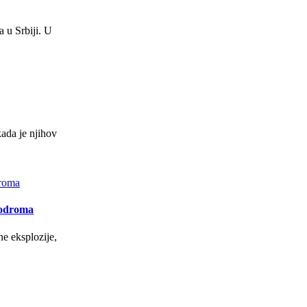
 u Srbiji. U
kada je njihov
rodroma
e eksplozije,