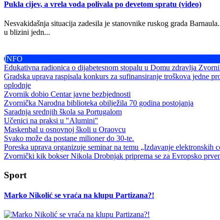
Pukla cijev, a vrela voda polivala po devetom spratu (video)
Nesvakidašnja situacija zadesila je stanovnike ruskog grada Barnaula
u blizini jedn...
INFO
Edukativna radionica o dijabetesnom stopalu u Domu zdravlja Zvorn
Gradska uprava raspisala konkurs za sufinansiranje troškova jedne pr
oplodnje
Zvornik dobio Centar javne bezbjednosti
Zvornička Narodna biblioteka obilježila 70 godina postojanja
Saradnja srednjih škola sa Portugalom
Učenici na praksi u "Alumini"
Maskenbal u osnovnoj školi u Oraovcu
Svako može da postane milioner do 30-te.
Poreska uprava organizuje seminar na temu „Izdavanje elektronskih ce
Zvornički kik bokser Nikola Drobnjak priprema se za Evropsko prve
Sport
Marko Nikolić se vraća na klupu Partizana?!