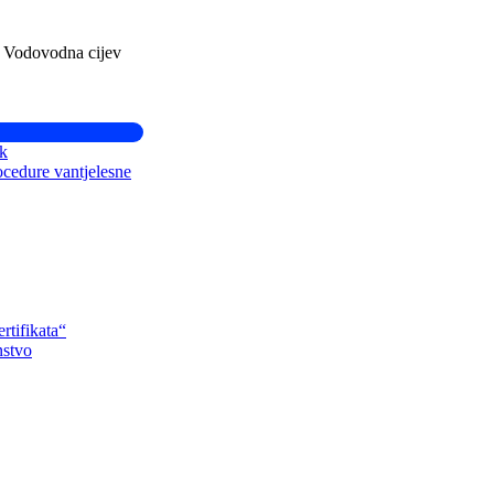
. Vodovodna cijev
ik
ocedure vantjelesne
rtifikata“
nstvo