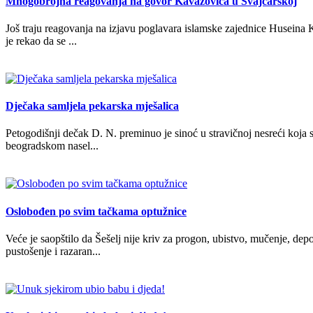
Mnogobrojna reagovanja na govor Kavazovića u Švajcarskoj
Još traju reagovanja na izjavu poglavara islamske zajednice Huseina 
je rekao da se ...
Dječaka samljela pekarska mješalica
Petogodišnji dečak D. N. preminuo je sinoć u stravičnoj nesreći koja 
beogradskom nasel...
Oslobođen po svim tačkama optužnice
Veće je saopštilo da Šešelj nije kriv za progon, ubistvo, mučenje, depo
pustošenje i razaran...