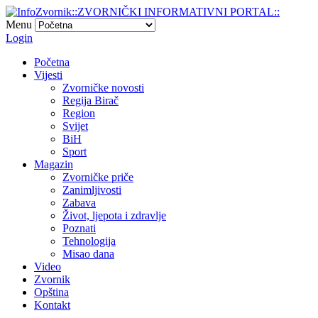
Menu
Login
Početna
Vijesti
Zvorničke novosti
Regija Birač
Region
Svijet
BiH
Sport
Magazin
Zvorničke priče
Zanimljivosti
Zabava
Život, ljepota i zdravlje
Poznati
Tehnologija
Misao dana
Video
Zvornik
Opština
Kontakt