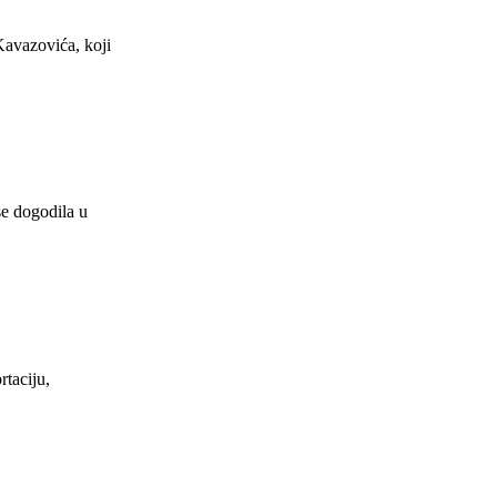
Kavazovića, koji
se dogodila u
rtaciju,