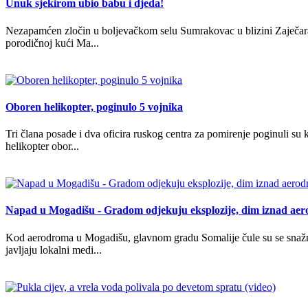
Unuk sjekirom ubio babu i djeda!
Nezapamćen zločin u boljevačkom selu Sumrakovac u blizini Zaječara
porodičnoj kući Ma...
Oboren helikopter, poginulo 5 vojnika
Tri člana posade i dva oficira ruskog centra za pomirenje poginuli su 
helikopter obor...
Napad u Mogadišu - Gradom odjekuju eksplozije, dim iznad ae
Kod aerodroma u Mogadišu, glavnom gradu Somalije čule su se snažn
javljaju lokalni medi...