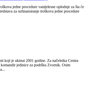
roškova jedne procedure vantjelesne oplodnje za šta će
edstava za sufinansiranje troškova jedne procedure
ti koji je ukinut 2001 godine. Za načelnika Centra
 komandir jedinice za podršku Zvornik. Osim
a...