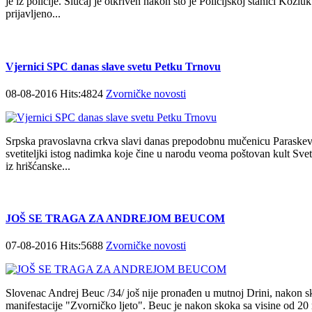
je iz policije. Slučaj je otkriven nakon što je Policijskoj stanici Kozlu
prijavljeno...
Vjernici SPC danas slave svetu Petku Trnovu
08-08-2016 Hits:4824
Zvorničke novosti
Srpska pravoslavna crkva slavi danas prepodobnu mučenicu Paraskev
svetiteljki istog nadimka koje čine u narodu veoma poštovan kult Svet
iz hrišćanske...
JOŠ SE TRAGA ZA ANDREJOM BEUCOM
07-08-2016 Hits:5688
Zvorničke novosti
Slovenac Andrej Beuc /34/ još nije pronađen u mutnoj Drini, nakon s
manifestacije "Zvorničko ljeto". Beuc je nakon skoka sa visine od 20 me