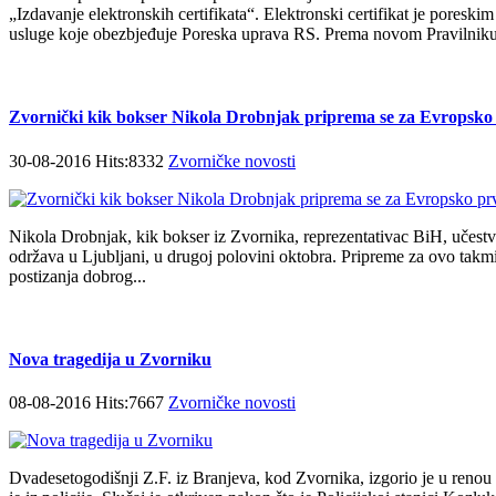
„Izdavanje elektronskih certifikata“. Elektronski certifikat je poresk
usluge koje obezbjeđuje Poreska uprava RS. Prema novom Pravilniku 
Zvornički kik bokser Nikola Drobnjak priprema se za Evropsko
30-08-2016 Hits:8332
Zvorničke novosti
Nikola Drobnjak, kik bokser iz Zvornika, reprezentativac BiH, učest
održava u Ljubljani, u drugoj polovini oktobra. Pripreme za ovo takmi
postizanja dobrog...
Nova tragedija u Zvorniku
08-08-2016 Hits:7667
Zvorničke novosti
Dvadesetogodišnji Z.F. iz Branjeva, kod Zvornika, izgorio je u renou 1