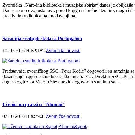
Zvornička „Narodna biblioteka i muzejska zbirka“ danas je obilježila v
Danas se u o ovoj ustanovi, pored knjiga i stručne literatire, mogu čita
kreativnim radionicama, predavanjima,...
Saradnja srednjih škola sa Portugalom
10-10-2016 Hits:9185
Zvorničke novosti
Predstavnici zvorničkog SŠC „Petar Kočić” dogovorili su saradnju sa 
dosadašnje uspješne saradnje sa školama iz EU. Direktor SŠC „Petar K
engleskog jezika Majom Stevanović dogovorila saradnju sa...
Učenici na praksi u "Alumini"
07-10-2016 Hits:7908
Zvorničke novosti