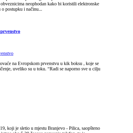
im obveznicima neophodan kako bi koristili elektronske
o postupku i načinu...
 prvenstvo
vovaće na Evropskom prvenstvu u kik boksu , koje se
čenje, uveliko su u toku. “Radi se naporno sve u cilju
9, koji je sletio u mjestu Branjevo - Pilica, saopšteno