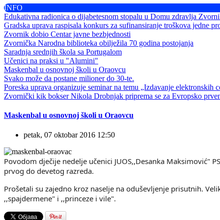
INFO
Edukativna radionica o dijabetesnom stopalu u Domu zdravlja Zvorn
Gradska uprava raspisala konkurs za sufinansiranje troškova jedne pr
Zvornik dobio Centar javne bezbjednosti
Zvornička Narodna biblioteka obilježila 70 godina postojanja
Saradnja srednjih škola sa Portugalom
Učenici na praksi u "Alumini"
Maskenbal u osnovnoj školi u Oraovcu
Svako može da postane milioner do 30-te.
Poreska uprava organizuje seminar na temu „Izdavanje elektronskih ce
Zvornički kik bokser Nikola Drobnjak priprema se za Evropsko prve
Maskenbal u osnovnoj školi u Oraovcu
petak, 07 oktobar 2016 12:50
Povodom dječije nedelje učenici JUOS,,Desanka Maksimović" PS 
prvog do devetog razreda.
Prošetali su zajedno kroz naselje na oduševljenje prisutnih. Velik
,,spajdermene" i ,,princeze i vile".