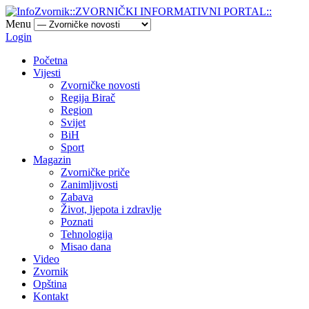
Menu
Login
Početna
Vijesti
Zvorničke novosti
Regija Birač
Region
Svijet
BiH
Sport
Magazin
Zvorničke priče
Zanimljivosti
Zabava
Život, ljepota i zdravlje
Poznati
Tehnologija
Misao dana
Video
Zvornik
Opština
Kontakt