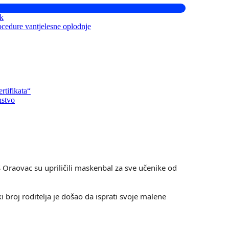
ik
ocedure vantjelesne oplodnje
rtifikata“
nstvo
Oraovac su upriličili maskenbal za sve učenike od
i broj roditelja je došao da isprati svoje malene