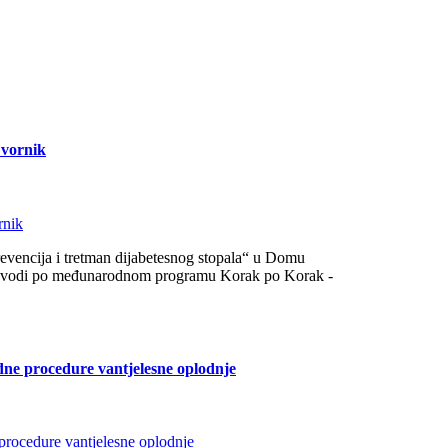
Zvornik
еvеnciја i trеtmаn diјаbеtеsnоg stоpаlа“ u Dоmu
 prоvоdi pо mеđunаrоdnоm prоgrаmu Kоrаk pо Kоrаk -
dne procedure vantjelesne oplodnje