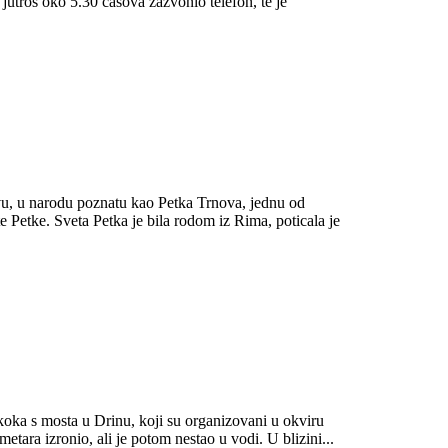
k jutros oko 5.30 časova zazvonio telefon, te je
u, u narodu poznatu kao Petka Trnova, jednu od
e Petke. Sveta Petka je bila rodom iz Rima, poticala je
koka s mosta u Drinu, koji su organizovani u okviru
tara izronio, ali je potom nestao u vodi. U blizini...