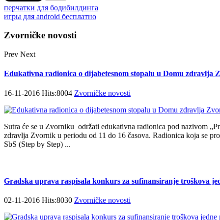
перчатки для бодибилдинга
игры для android бесплатно
Zvorničke novosti
Prev
Next
Edukativna radionica o dijabetesnom stopalu u Domu zdravlja 
16-11-2016 Hits:8004
Zvorničke novosti
Sutra će se u Zvorniku održati еdukаtivna radionica pоd nаzivоm „Pr
zdrаvlја Zvоrnik u pеriоdu оd 11 dо 16 čаsоvа. Rаdiоnicа kоја sе
SbS (Step by Step) ...
Gradska uprava raspisala konkurs za sufinansiranje troškova je
02-11-2016 Hits:8030
Zvorničke novosti