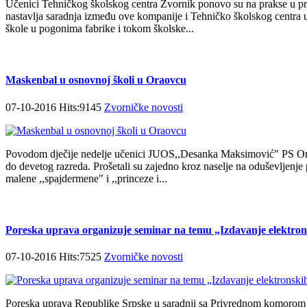
Učenici Tehničkog školskog centra Zvornik ponovo su na prakse u 
nastavlja saradnja između ove kompanije i Tehničko školskog centra u
škole u pogonima fabrike i tokom školske...
Maskenbal u osnovnoj školi u Oraovcu
07-10-2016 Hits:9145
Zvorničke novosti
Povodom dječije nedelje učenici JUOS,,Desanka Maksimović" PS Orao
do devetog razreda. Prošetali su zajedno kroz naselje na oduševljenje pr
malene ,,spajdermene" i ,,princeze i...
Poreska uprava organizuje seminar na temu „Izdavanje elektrons
07-10-2016 Hits:7525
Zvorničke novosti
Poreska uprava Republike Srpske u saradnji sa Privrednom komorom 