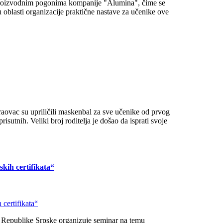
proizvodnim pogonima kompanije "Alumina", čime se
 oblasti organizacije praktične nastave za učenike ove
vac su upriličili maskenbal za sve učenike od prvog
isutnih. Veliki broj roditelja je došao da isprati svoje
kih certifikata“
Republike Srpske organizuje seminar na temu