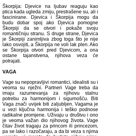
Škorpija: Djevice na ljubav reaguju kao
ptica kada ugleda zmiju, prestrašene su, ali i
fascinirane. Djevica i Škorpija mogu da
budu dobar spoj ako Djevica pomogne
Škorpiji da se otvori i pokaže svoju
romantičniju stranu. S druge strane, Djevica
je Škorpiji zanimljiva zbog toga što je nije
lako osvojiti, a Škorpija ne voli lak plen. Ako
se Škorpija otvori pred Djevicom, a ona
ostane tajanstvena, njihova veza će
potrajati.
VAGA
Vage su nepopravljivi romantici, idealisti su i
veoma su nježni. Partneri Vage treba da
imaju razumevanja za njihovu stalnu
potrebu za harmonijom i sigurnošću. Biti
Vaga znači uvijek biti zaljubljen. Vagama je
u vezi ključna harmonija i teško podnose
radikalne promjene. Uživaju u društvu i ono
je veoma važan dio njihovog života. Vage
čitav život tragaju za princom ili princezom,
pa se lako i razočaraju, a da bi veza s njima