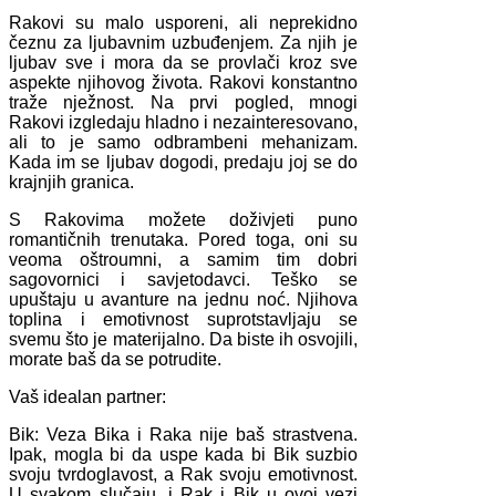
Rakovi su malo usporeni, ali neprekidno
čeznu za ljubavnim uzbuđenjem. Za njih je
ljubav sve i mora da se provlači kroz sve
aspekte njihovog života. Rakovi konstantno
traže nježnost. Na prvi pogled, mnogi
Rakovi izgledaju hladno i nezainteresovano,
ali to je samo odbrambeni mehanizam.
Kada im se ljubav dogodi, predaju joj se do
krajnjih granica.
S Rakovima možete doživjeti puno
romantičnih trenutaka. Pored toga, oni su
veoma oštroumni, a samim tim dobri
sagovornici i savjetodavci. Teško se
upuštaju u avanture na jednu noć. Njihova
toplina i emotivnost suprotstavljaju se
svemu što je materijalno. Da biste ih osvojili,
morate baš da se potrudite.
Vaš idealan partner:
Bik: Veza Bika i Raka nije baš strastvena.
Ipak, mogla bi da uspe kada bi Bik suzbio
svoju tvrdoglavost, a Rak svoju emotivnost.
U svakom slučaju, i Rak i Bik u ovoj vezi