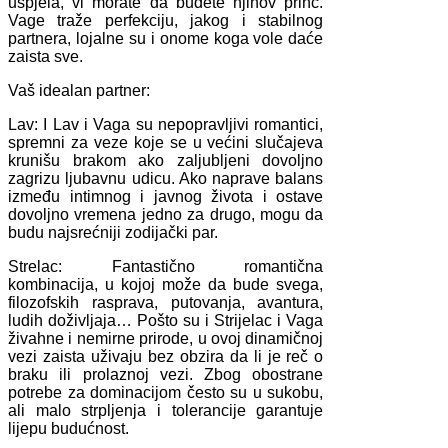
uspjela, vi morate da budete njihov princ.
Vage traže perfekciju, jakog i stabilnog
partnera, lojalne su i onome koga vole daće
zaista sve.
Vaš idealan partner:
Lav: I Lav i Vaga su nepopravljivi romantici,
spremni za veze koje se u većini slučajeva
krunišu brakom ako zaljubljeni dovoljno
zagrizu ljubavnu udicu. Ako naprave balans
između intimnog i javnog života i ostave
dovoljno vremena jedno za drugo, mogu da
budu najsrećniji zodijački par.
Strelac: Fantastično romantična
kombinacija, u kojoj može da bude svega,
filozofskih rasprava, putovanja, avantura,
ludih doživljaja… Pošto su i Strijelac i Vaga
živahne i nemirne prirode, u ovoj dinamičnoj
vezi zaista uživaju bez obzira da li je reč o
braku ili prolaznoj vezi. Zbog obostrane
potrebe za dominacijom često su u sukobu,
ali malo strpljenja i tolerancije garantuje
lijepu budućnost.