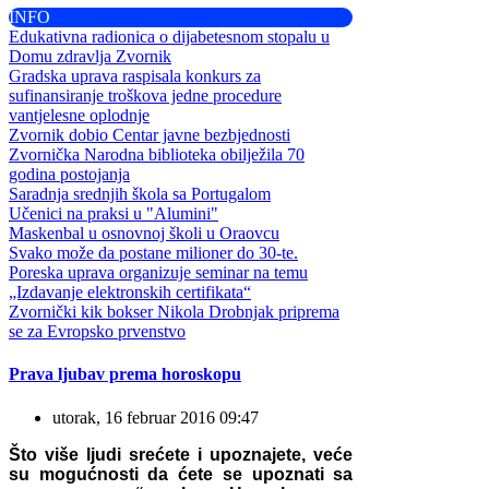
INFO
Edukativna radionica o dijabetesnom stopalu u
Domu zdravlja Zvornik
Gradska uprava raspisala konkurs za
sufinansiranje troškova jedne procedure
vantjelesne oplodnje
Zvornik dobio Centar javne bezbjednosti
Zvornička Narodna biblioteka obilježila 70
godina postojanja
Saradnja srednjih škola sa Portugalom
Učenici na praksi u "Alumini"
Maskenbal u osnovnoj školi u Oraovcu
Svako može da postane milioner do 30-te.
Poreska uprava organizuje seminar na temu
„Izdavanje elektronskih certifikata“
Zvornički kik bokser Nikola Drobnjak priprema
se za Evropsko prvenstvo
Prava ljubav prema horoskopu
utorak, 16 februar 2016 09:47
Što više ljudi srećete i upoznajete, veće
su mogućnosti da ćete se upoznati sa