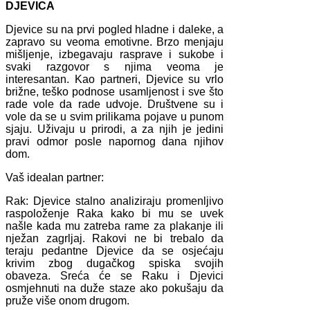
DJEVICA
Djevice su na prvi pogled hladne i daleke, a
zapravo su veoma emotivne. Brzo menjaju
mišljenje, izbegavaju rasprave i sukobe i
svaki razgovor s njima veoma je
interesantan. Kao partneri, Djevice su vrlo
brižne, teško podnose usamljenost i sve što
rade vole da rade udvoje. Društvene su i
vole da se u svim prilikama pojave u punom
sjaju. Uživaju u prirodi, a za njih je jedini
pravi odmor posle napornog dana njihov
dom.
Vaš idealan partner:
Rak: Djevice stalno analiziraju promenljivo
raspoloženje Raka kako bi mu se uvek
našle kada mu zatreba rame za plakanje ili
nježan zagrljaj. Rakovi ne bi trebalo da
teraju pedantne Djevice da se osjećaju
krivim zbog dugačkog spiska svojih
obaveza. Sreća će se Raku i Djevici
osmjehnuti na duže staze ako pokušaju da
pruže više onom drugom.