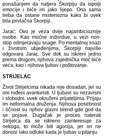
ponašanjem da natjera Škorpiju da ispolji
emocije i biće im jako lijepo. Ona sama
treba da ostane misteriozna kako bi uvek
bila privlačna Škorpiji.
Jarac: Ovo je veza dvije najambicioznije
osobe. Kao moćne individue, u vezi non-
stop odmjeravaju snage. Po mentalnoj snazi
i životnim ubjeđenjima, Škorpiji najviše
odgovara Jarac. Sve dok su iskreni jedno
prema drugom, njihova zajednička moć biće
veća, kao i njihova ljubav i poštovanje.
STRIJELAC
Život Strijelcima nikada nije dosadan, jer su
oni rođeni avanturisti. U ljubavi su nezavisni
i slobodni, uvek okruženi prijateljima. Prijaju
im neformalna druženja. Njihova posebnost
i ličnost su njihov glavni brend gde god da
se pojave. Dugačak je proces naterati
Strijelca da se iskreno zainteresuje za
nekoga, to može biti agonija, jer on ne
donosi lako odluke kada je ljubav u pitanju.