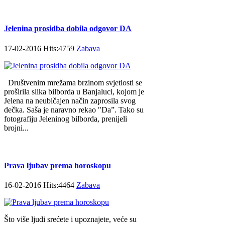
Jelenina prosidba dobila odgovor DA
17-02-2016 Hits:4759
Zabava
Društvenim mrežama brzinom svjetlosti se
proširila slika bilborda u Banjaluci, kojom je
Jelena na neubičajen način zaprosila svog
dečka. Saša je naravno rekao "Da”. Tako su
fotografiju Jeleninog bilborda, prenijeli
brojni...
Prava ljubav prema horoskopu
16-02-2016 Hits:4464
Zabava
Što više ljudi srećete i upoznajete, veće su