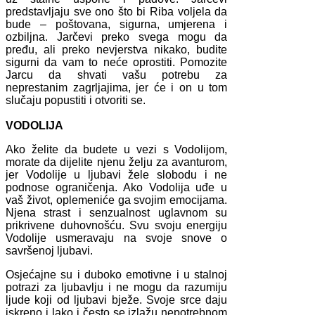
predstavljaju sve ono što bi Riba voljela da
bude – poštovana, sigurna, umjerena i
ozbiljna. Jarčevi preko svega mogu da
pređu, ali preko nevjerstva nikako, budite
sigurni da vam to neće oprostiti. Pomozite
Jarcu da shvati vašu potrebu za
neprestanim zagrljajima, jer će i on u tom
slučaju popustiti i otvoriti se.
VODOLIJA
Ako želite da budete u vezi s Vodolijom,
morate da dijelite njenu želju za avanturom,
jer Vodolije u ljubavi žele slobodu i ne
podnose ograničenja. Ako Vodolija uđe u
vaš život, oplemeniće ga svojim emocijama.
Njena strast i senzualnost uglavnom su
prikrivene duhovnošću. Svu svoju energiju
Vodolije usmeravaju na svoje snove o
savršenoj ljubavi.
Osjećajne su i duboko emotivne i u stalnoj
potrazi za ljubavlju i ne mogu da razumiju
ljude koji od ljubavi bježe. Svoje srce daju
iskreno i lako i često se izlažu nepotrebnom