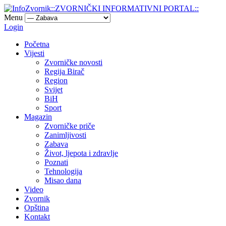
Menu
Login
Početna
Vijesti
Zvorničke novosti
Regija Birač
Region
Svijet
BiH
Sport
Magazin
Zvorničke priče
Zanimljivosti
Zabava
Život, ljepota i zdravlje
Poznati
Tehnologija
Misao dana
Video
Zvornik
Opština
Kontakt