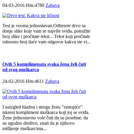
04-03-2016 Hits:4780
Zabava
Test je veoma jednostavan.Odberete drvo sa
donje slike koje vam se najviše sviđa, potražite
broj slike i pročitate tekst... Tekst koji pročitate
odnosno broj daće vam odgovor kakva ste vi...
Ovih 5 komplimenata svaka žena želi čuti
od svog muškarca
24-02-2016 Hits:4611
Zabava
I naizgled hladnu i strogu ženu "rastopiće"
iskreni kompliment muškarca koji joj se sviđa.
Žene jednostavno vole čuti da su posebne, da
su ugodno društvo, znati da je njihovo
mišljenje muškarcima...