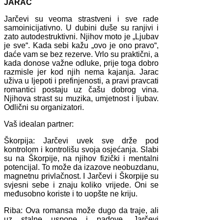
JARAC
Jarčevi su veoma strastveni i sve rade
samoinicijativno. U dubini duše su ranjivi i
zato autodestruktivni. Njihov moto je „Ljubav
je sve“. Kada sebi kažu „ovo je ono pravo“,
daće vam se bez rezerve. Vrlo su praktični, a
kada donose važne odluke, prije toga dobro
razmisle jer kod njih nema kajanja. Jarac
uživa u ljepoti i prefinjenosti, a pravi pravcati
romantici postaju uz čašu dobrog vina.
Njihova strast su muzika, umjetnost i ljubav.
Odlični su organizatori.
Vaš idealan partner:
Škorpija: Jarčevi uvek sve drže pod
kontrolom i kontrolišu svoja osjećanja. Slabi
su na Škorpije, na njihov fizički i mentalni
potencijal. To može da izazove neobuzdanu,
magnetnu privlačnost. I Jarčevi i Škorpije su
svjesni sebe i znaju koliko vrijede. Oni se
međusobno koriste i to uopšte ne kriju.
Riba: Ova romansa može dugo da traje, ali
uz stalne uspone i padove. Jarčevi