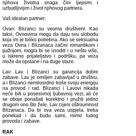
njihova životna snaga čini ljepsim i
uzbudljivijim i život njihovog partnera.
Vaš idealan partner:
Ovan: Blizanci su veoma društveni. Kao
takvi, Ovnovima mogu da daju svu slobodu
koja im je toliko potrebna. Ako se seksualna
veza Ovna i Blizanaca začini romantikom i
pažnjom, mogla bi se izroditi i u nešto više,
u iskreno prijateljstvo i podršku, pa veza
može da opstane i na duge staze.
Lav: Lav i Blizanci su garancija dobre
zabave. Lav je omiljen zabavljač u društvu,
a i Blizanci nemilosrdno troše svoju energiju
na provod i rad. Blizanci i Lavovi nikada
neće biti u posesivnoj ljubavnoj vezi, ali će
se oboje ponašati korektno i pružiti jedno
drugom ono što žele. Lav cijeni oštroumnost
Blizanaca. Da bi ova veza uspjela, treba
ponekad i da budu sami, mimo ludog
provoda i zabave.
RAK