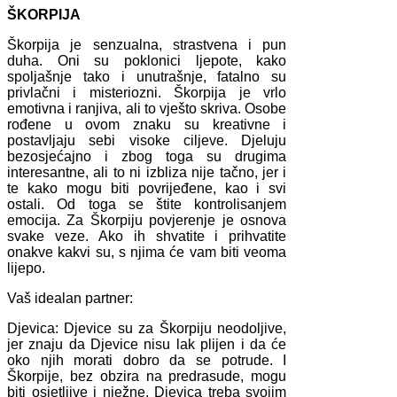
ŠKORPIJA
Škorpija je senzualna, strastvena i pun
duha. Oni su poklonici ljepote, kako
spoljašnje tako i unutrašnje, fatalno su
privlačni i misteriozni. Škorpija je vrlo
emotivna i ranjiva, ali to vješto skriva. Osobe
rođene u ovom znaku su kreativne i
postavljaju sebi visoke ciljeve. Djeluju
bezosjećajno i zbog toga su drugima
interesantne, ali to ni izbliza nije tačno, jer i
te kako mogu biti povrijeđene, kao i svi
ostali. Od toga se štite kontrolisanjem
emocija. Za Škorpiju povjerenje je osnova
svake veze. Ako ih shvatite i prihvatite
onakve kakvi su, s njima će vam biti veoma
lijepo.
Vaš idealan partner:
Djevica: Djevice su za Škorpiju neodoljive,
jer znaju da Djevice nisu lak plijen i da će
oko njih morati dobro da se potrude. I
Škorpije, bez obzira na predrasude, mogu
biti osjetljive i nježne. Djevica treba svojim