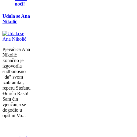
noći!
Udala se Ana
Nikolić
Pjevačica Ana
Nikolić
konačno je
izgovorila
sudbonosno
"da" svom
izabraniku,
reperu Stefanu
Đuriću Rasti!
Sam čin
vjenčanja se
dogodio u
opštini Vo...