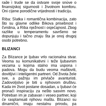
rade i trude se da ostvare svoje snove o
finansijskoj sigurnosti i životnom komforu.
Oni cijene porodične vrijednosti i tradiciju.
Riba: Slatka i romantična kombinacija, zato
što su glavne odlike Bikova prisebnost i
čvrstina, a Riba nježnost i osjećajnost. Zbog
razlike u temperamentu savršeno se
dopunjuju i tačno znaju šta je onoj drugoj
osobi potrebno.
BLIZANCI
Za Blizance je ljubav vrlo racionalna stvar.
Veoma su komunikativni i teže ljubavnim
vezama u kojima stalno ima uspona i
padova. Mogu da budu veoma maštoviti,
dovitljivi i inteligentni partneri. Od života žele
sve, a pažnju im privlače avanturisti.
Zadovoljstvo je biti u njihovom društvu.
Kada im život postane dosadan, u ljubavi će
pronaći inspiraciju za nešto sasvim novo.
Potreban im je zabavan i veseo partner, koji
će rasplamsati njihovu maštu. Blizanci su
dinamični, imaju nestalnu prirodu, pa