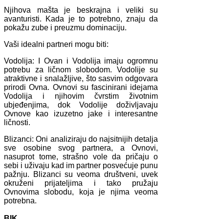
Njihova mašta je beskrajna i veliki su
avanturisti. Kada je to potrebno, znaju da
pokažu zube i preuzmu dominaciju.
Vaši idealni partneri mogu biti:
Vodolija: I Ovan i Vodolija imaju ogromnu
potrebu za ličnom slobodom. Vodolije su
atraktivne i snalažljive, što sasvim odgovara
prirodi Ovna. Ovnovi su fascinirani idejama
Vodolija i njihovim čvrstim životnim
ubjeđenjima, dok Vodolije doživljavaju
Ovnove kao izuzetno jake i interesantne
ličnosti.
Blizanci: Oni analiziraju do najsitnijih detalja
sve osobine svog partnera, a Ovnovi,
nasuprot tome, strašno vole da pričaju o
sebi i uživaju kad im partner posvećuje punu
pažnju. Blizanci su veoma društveni, uvek
okruženi prijateljima i tako pružaju
Ovnovima slobodu, koja je njima veoma
potrebna.
BIK