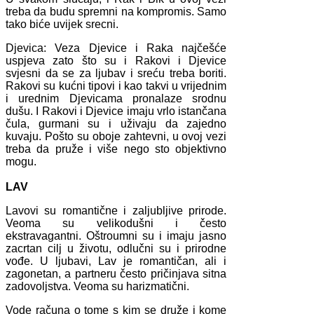
treba da budu spremni na kompromis. Samo
tako biće uvijek srecni.
Djevica: Veza Djevice i Raka najčešće
uspjeva zato što su i Rakovi i Djevice
svjesni da se za ljubav i sreću treba boriti.
Rakovi su kućni tipovi i kao takvi u vrijednim
i urednim Djevicama pronalaze srodnu
dušu. I Rakovi i Djevice imaju vrlo istančana
čula, gurmani su i uživaju da zajedno
kuvaju. Pošto su oboje zahtevni, u ovoj vezi
treba da pruže i više nego sto objektivno
mogu.
LAV
Lavovi su romantične i zaljubljive prirode.
Veoma su velikodušni i često
ekstravagantni. Oštroumni su i imaju jasno
zacrtan cilj u životu, odlučni su i prirodne
vođe. U ljubavi, Lav je romantičan, ali i
zagonetan, a partneru često pričinjava sitna
zadovoljstva. Veoma su harizmatični.
Vode računa o tome s kim se druže i kome