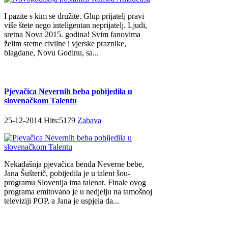
I pazite s kim se družite. Glup prijatelj pravi
više štete nego inteligentan neprijatelj. Ljudi,
sretna Nova 2015. godina! Svim fanovima
želim sretne civilne i vjerske praznike,
blagdane, Novu Godinu, sa...
Pjevačica Nevernih beba pobijedila u
slovenačkom Talentu
25-12-2014 Hits:5179
Zabava
Nekadašnja pjevačica benda Neverne bebe,
Jana Šušterič, pobijedila je u talent šou-
programu Slovenija ima talenat. Finale ovog
programa emitovano je u nedjelju na tamošnoj
televiziji POP, a Jana je uspjela da...