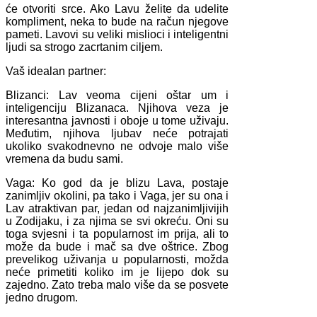
će otvoriti srce. Ako Lavu želite da udelite
kompliment, neka to bude na račun njegove
pameti. Lavovi su veliki mislioci i inteligentni
ljudi sa strogo zacrtanim ciljem.
Vaš idealan partner:
Blizanci: Lav veoma cijeni oštar um i
inteligenciju Blizanaca. Njihova veza je
interesantna javnosti i oboje u tome uživaju.
Međutim, njihova ljubav neće potrajati
ukoliko svakodnevno ne odvoje malo više
vremena da budu sami.
Vaga: Ko god da je blizu Lava, postaje
zanimljiv okolini, pa tako i Vaga, jer su ona i
Lav atraktivan par, jedan od najzanimljivijih
u Zodijaku, i za njima se svi okreću. Oni su
toga svjesni i ta popularnost im prija, ali to
može da bude i mač sa dve oštrice. Zbog
prevelikog uživanja u popularnosti, možda
neće primetiti koliko im je lijepo dok su
zajedno. Zato treba malo više da se posvete
jedno drugom.