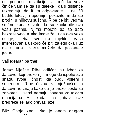
ne podnose restrikcije. U početku veze
činiće vam se da su daleke i da s distance
razmatraju da li im odgovarate ili ne. Vi
budite lukaviji i uporniji i pokažite im da ste
prodrli u njihovu suštinu. Ribe će biti veoma
srećne kada shvate da su zaokupile svu
vašu pažnju. Njima morate da se date
bezrezervno, a ako imate želju da ova veza
uspije, treba sve da dijelite. Vaša
interesovanja uskoro će biti zajednička i uz
malo truda i sreće možete da postanete
jedno.
Vaš idealan partner:
Jarac: Nježne Ribe odličan su izbor za
Jarčeve, koji preko njih mogu da ispolje svu
snagu svoje ličnosti, da budu voljeni i
superiorni. Ribe čeznu za nježnošću, a
Jarčevi ne znaju kako da je pruže pošto su
zatvoreni i sami nemaju potrebu za takvim
emocijama. Ali, kada ima ljubavi, sve
prepreke se lako prevazilaze.
Bik: Oboje znaju šta je onom drugom