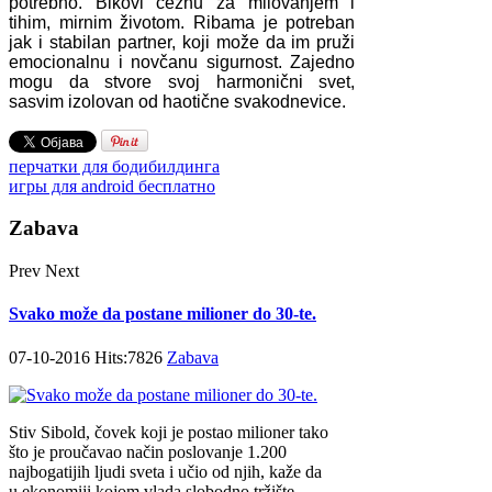
potrebno. Bikovi čeznu za milovanjem i
tihim, mirnim životom. Ribama je potreban
jak i stabilan partner, koji može da im pruži
emocionalnu i novčanu sigurnost. Zajedno
mogu da stvore svoj harmonični svet,
sasvim izolovan od haotične svakodnevice.
перчатки для бодибилдинга
игры для android бесплатно
Zabava
Prev
Next
Svako može da postane milioner do 30-te.
07-10-2016 Hits:7826
Zabava
Stiv Sibold, čovek koji je postao milioner tako
što je proučavao način poslovanje 1.200
najbogatijih ljudi sveta i učio od njih, kaže da
u ekonomiji kojom vlada slobodno tržište,