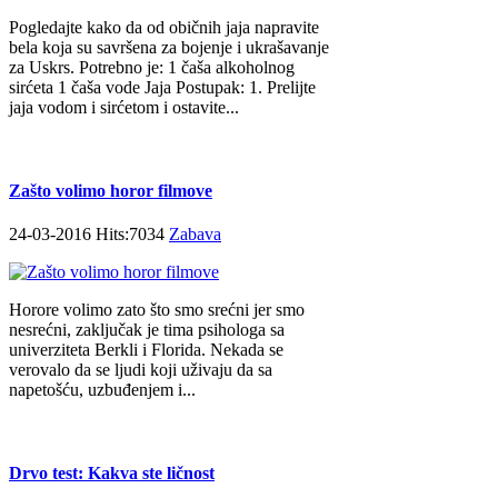
Pogledajte kako da od običnih jaja napravite
bela koja su savršena za bojenje i ukrašavanje
za Uskrs. Potrebno je: 1 čaša alkoholnog
sirćeta 1 čaša vode Jaja Postupak: 1. Prelijte
jaja vodom i sirćetom i ostavite...
Zašto volimo horor filmove
24-03-2016 Hits:7034
Zabava
Horore volimo zato što smo srećni jer smo
nesrećni, zaključak je tima psihologa sa
univerziteta Berkli i Florida. Nekada se
verovalo da se ljudi koji uživaju da sa
napetošću, uzbuđenjem i...
Drvo test: Kakva ste ličnost