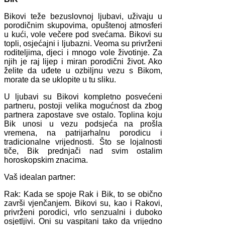
Bikovi teže bezuslovnoj ljubavi, uživaju u
porodičnim skupovima, opuštenoj atmosferi
u kući, vole večere pod svećama. Bikovi su
topli, osjećajni i ljubazni. Veoma su privrženi
roditeljima, djeci i mnogo vole životinje. Za
njih je raj lijep i miran porodični život. Ako
želite da uđete u ozbiljnu vezu s Bikom,
morate da se uklopite u tu sliku.
U ljubavi su Bikovi kompletno posvećeni
partneru, postoji velika mogućnost da zbog
partnera zapostave sve ostalo. Toplina koju
Bik unosi u vezu podsjeća na prošla
vremena, na patrijarhalnu porodicu i
tradicionalne vrijednosti. Što se lojalnosti
tiče, Bik prednjači nad svim ostalim
horoskopskim znacima.
Vaš idealan partner:
Rak: Kada se spoje Rak i Bik, to se obično
završi vjenčanjem. Bikovi su, kao i Rakovi,
privrženi porodici, vrlo senzualni i duboko
osjetljivi. Oni su vaspitani tako da vrijedno