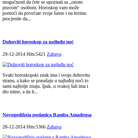
mogućnosti da ćete se upoznati sa „onom
pravom“ osobom. Horoskop vam može
pomoći da povećate svoje šanse i na brzinu
procjenite da...
Duhoviti horoskop za najluđu noć
29-12-2014 Hits:5421
Zabava
Svaki horoskopski znak ima i svoju duhovitu
stranu, a kako se ponašaju u najluđoj noći to
sami najbolje znaju. Ipak, u svakoj šali ima i
dio istine, a da li...
Novogodišnja poslanica Ramba Amadeusa
28-12-2014 Hits:5366
Zabava