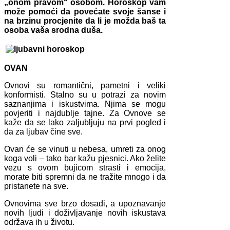
„onom pravom“ osobom. Horoskop vam
može pomoći da povećate svoje šanse i
na brzinu procjenite da li je možda baš ta
osoba vaša srodna duša.
OVAN
Ovnovi su romantični, pametni i veliki
konformisti. Stalno su u potrazi za novim
saznanjima i iskustvima. Njima se mogu
povjeriti i najdublje tajne. Za Ovnove se
kaže da se lako zaljubljuju na prvi pogled i
da za ljubav čine sve.
Ovan će se vinuti u nebesa, umreti za onog
koga voli – tako bar kažu pjesnici. Ako želite
vezu s ovom bujicom strasti i emocija,
morate biti spremni da ne tražite mnogo i da
pristanete na sve.
Ovnovima sve brzo dosadi, a upoznavanje
novih ljudi i doživljavanje novih iskustava
održava ih u životu.