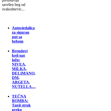
predstavlja
savršen beg od
svakodnevic...
Autosjedalica
za siguran
put sa
bebom
Brendovi
koji nas
lažu:
NIVEA,
MILKA,
DELIMANO,
DM,
ARGETA,
NUTELLA…
TEČNA
BOMBA:
Tanji struk
preko