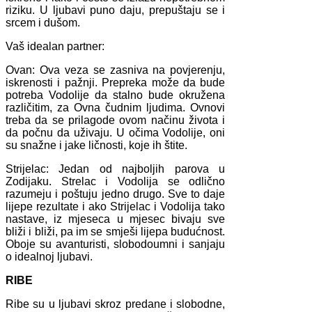
riziku. U ljubavi puno daju, prepuštaju se i
srcem i dušom.
Vaš idealan partner:
Ovan: Ova veza se zasniva na povjerenju,
iskrenosti i pažnji. Prepreka može da bude
potreba Vodolije da stalno bude okružena
različitim, za Ovna čudnim ljudima. Ovnovi
treba da se prilagode ovom načinu života i
da počnu da uživaju. U očima Vodolije, oni
su snažne i jake ličnosti, koje ih štite.
Strijelac: Jedan od najboljih parova u
Zodijaku. Strelac i Vodolija se odlično
razumeju i poštuju jedno drugo. Sve to daje
lijepe rezultate i ako Strijelac i Vodolija tako
nastave, iz mjeseca u mjesec bivaju sve
bliži i bliži, pa im se smješi lijepa budućnost.
Oboje su avanturisti, slobodoumni i sanjaju
o idealnoj ljubavi.
RIBE
Ribe su u ljubavi skroz predane i slobodne,