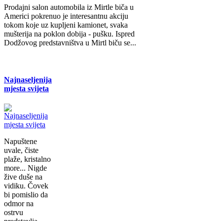
Prodajni salon automobila iz Mirtle biča u
Americi pokrenuo je interesantnu akciju
tokom koje uz kupljeni kamionet, svaka
mušterija na poklon dobija - pušku. Ispred
Dodžovog predstavništva u Mirtl biču se...
Najnaseljenija
mjesta svijeta
Napuštene
uvale, čiste
plaže, kristalno
more... Nigde
žive duše na
vidiku. Čovek
bi pomislio da
odmor na
ostrvu