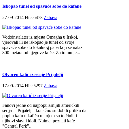
Iskopao tunel od spavaće sobe do kafane
27-09-2014 Hits:6478
Zabava
Vodoinstalater iz mjesta Omagha u Irskoj,
vjerovali ili ne iskopao je tunel od svoje
spavaće sobe do lokalnog paba koji se nalazi
800 metara od njegove kuće. Za to mu je...
Otvoren kafić iz serije Prijatelji
17-09-2014 Hits:5297
Zabava
Fanovi jedne od najpopularnijih američkih
serija - "Prijatelji" konačno su dobili priliku da
popiju kafu u kafiću u kojem su to činili i
njihovi slavni idoli. Naime, poznati kafe
"Central Perk"...