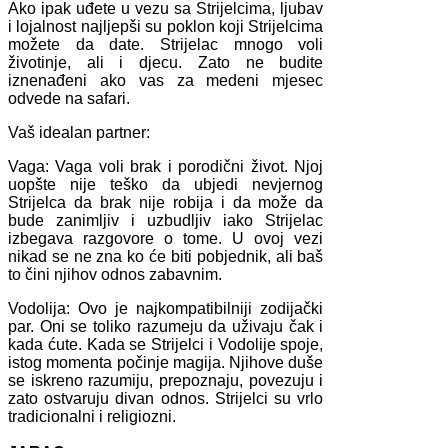
Ako ipak uđete u vezu sa Strijelcima, ljubav
i lojalnost najljepši su poklon koji Strijelcima
možete da date. Strijelac mnogo voli
životinje, ali i djecu. Zato ne budite
iznenađeni ako vas za medeni mjesec
odvede na safari.
Vaš idealan partner:
Vaga: Vaga voli brak i porodični život. Njoj
uopšte nije teško da ubjedi nevjernog
Strijelca da brak nije robija i da može da
bude zanimljiv i uzbudljiv iako Strijelac
izbegava razgovore o tome. U ovoj vezi
nikad se ne zna ko će biti pobjednik, ali baš
to čini njihov odnos zabavnim.
Vodolija: Ovo je najkompatibilniji zodijački
par. Oni se toliko razumeju da uživaju čak i
kada ćute. Kada se Strijelci i Vodolije spoje,
istog momenta počinje magija. Njihove duše
se iskreno razumiju, prepoznaju, povezuju i
zato ostvaruju divan odnos. Strijelci su vrlo
tradicionalni i religiozni.