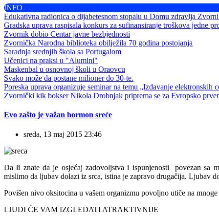
INFO
Edukativna radionica o dijabetesnom stopalu u Domu zdravlja Zvorn
Gradska uprava raspisala konkurs za sufinansiranje troškova jedne pr
Zvornik dobio Centar javne bezbjednosti
Zvornička Narodna biblioteka obilježila 70 godina postojanja
Saradnja srednjih škola sa Portugalom
Učenici na praksi u "Alumini"
Maskenbal u osnovnoj školi u Oraovcu
Svako može da postane milioner do 30-te.
Poreska uprava organizuje seminar na temu „Izdavanje elektronskih ce
Zvornički kik bokser Nikola Drobnjak priprema se za Evropsko prve
Evo zašto je važan hormon sreće
sreda, 13 maj 2015 23:46
Da li znate da je osjećaj zadovoljstva i ispunjenosti povezan sa 
mislimo da ljubav dolazi iz srca, istina je zapravo drugačija. Ljubav d
Povišen nivo oksitocina u vašem organizmu povoljno utiče na mnoge 
LJUDI ĆE VAM IZGLEDATI ATRAKTIVNIJE