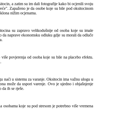
itocin, a zatim su im dali fotografije kako bi ocjenili svoju
sreće". Zapaženo je da osobe koje su bile pod oksitocinom
sklona nižim ocjenama.
itocina su zapravo velikodušnije od osoba koje su imale
alo da naprave ekonomsku odluku gdje su morali da odluče
a.
 više povjerenja od osoba koje su bile na placebo efektu.
.
ogu naći u sistemu za varanje. Oksitocin ima važnu ulogu u
mona može da uspori varenje. Ovo je ujedno i objašnjenje
da ih se rješe.
o da osobama koje su pod stresom je potrebno više vremena