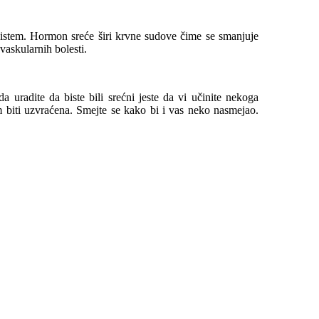
 sistem. Hormon sreće širi krvne sudove čime se smanjuje
ovaskularnih bolesti.
a uradite da biste bili srećni jeste da vi učinite nekoga
am biti uzvraćena. Smejte se kako bi i vas neko nasmejao.