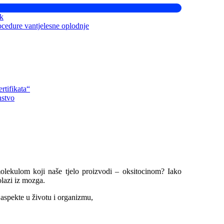
ik
ocedure vantjelesne oplodnje
rtifikata“
nstvo
molekulom koji naše tjelo proizvodi – oksitocinom? Iako
olazi iz mozga.
aspekte u životu i organizmu,