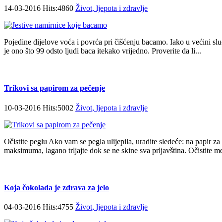
14-03-2016 Hits:4860
Život, ljepota i zdravlje
Pojedine dijelove voća i povrća pri čišćenju bacamo. Iako u većini sl
je ono što 99 odsto ljudi baca itekako vrijedno. Proverite da li...
Trikovi sa papirom za pečenje
10-03-2016 Hits:5002
Život, ljepota i zdravlje
Očistite peglu Ako vam se pegla ulijepila, uradite sledeće: na papir za
maksimuma, lagano trljajte dok se ne skine sva prljavština. Očistite me
Koja čokolada je zdrava za jelo
04-03-2016 Hits:4755
Život, ljepota i zdravlje