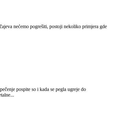
učajeva nećemo pogrešiti, postoji nekoliko primjera gde
 pečenje pospite so i kada se pegla ugreje do
talne...