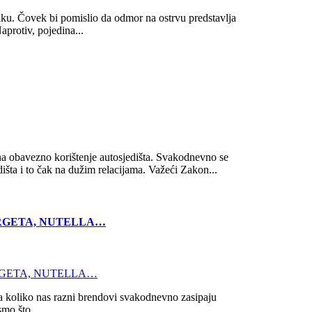
diku. Čovek bi pomislio da odmor na ostrvu predstavlja
aprotiv, pojedina...
na obavezno korištenje autosjedišta. Svakodnevno se
išta i to čak na dužim relacijama. Važeći Zakon...
, ARGETA, NUTELLA…
era koliko nas razni brendovi svakodnevno zasipaju
mo što...