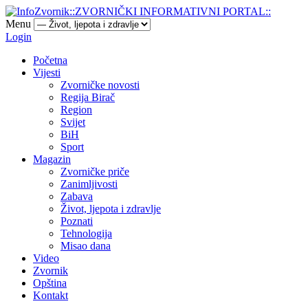
Menu
Login
Početna
Vijesti
Zvorničke novosti
Regija Birač
Region
Svijet
BiH
Sport
Magazin
Zvorničke priče
Zanimljivosti
Zabava
Život, ljepota i zdravlje
Poznati
Tehnologija
Misao dana
Video
Zvornik
Opština
Kontakt