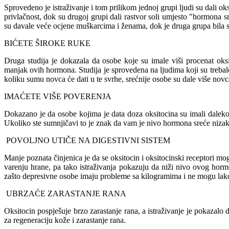
Sprovedeno je istraživanje i tom prilikom jednoj grupi ljudi su dali oks
privlačnost, dok su drugoj grupi dali rastvor soli umjesto "hormona 
su davale veće ocjene muškarcima i ženama, dok je druga grupa bila 
BIĆETE ŠIROKE RUKE
Druga studija je dokazala da osobe koje su imale viši procenat oks
manjak ovih hormona. Studija je sprovedena na ljudima koji su treb
koliku sumu novca će dati u te svrhe, srećnije osobe su dale više novc
IMAĆETE VIŠE POVERENJA
Dokazano je da osobe kojima je data doza oksitocina su imali daleko
Ukoliko ste sumnjičavi to je znak da vam je nivo hormona sreće nizak
POVOLJNO UTIČE NA DIGESTIVNI SISTEM
Manje poznata činjenica je da se oksitocin i oksitocinski receptori m
varenju hrane, pa tako istraživanja pokazuju da niži nivo ovog hor
zašto depresivne osobe imaju probleme sa kilogramima i ne mogu lako 
UBRZAĆE ZARASTANJE RANA
Oksitocin pospješuje brzo zarastanje rana, a istraživanje je pokazal
za regeneraciju kože i zarastanje rana.