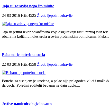
Jaja su zdravija nego što mislite
24-03-2016 Hits:4525
Život, ljepota i zdravlje
Jaja su jeftini izvor belančevina koje osiguravaju rast i razvoj svih tele
obzira na količinu holesterola u ovim proteinskim bombicama. Fleksib
Bebama je potrebna cucla
22-03-2016 Hits:4558
Život, ljepota i zdravlje
Potreba za sisanjem je urođena, a palac nije prilagođen vilici i može 
da cucla. Pojedini roditelji bebama ne daju cuclu,...
Jestive namirnice koje bacamo