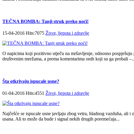
TEČNA BOMBA: Tanji struk preko noći!
15-04-2016 Hits:7075
Život, ljepota i zdravlje
O napicima koji pozitivno utječu na mršavljenje, odnosno pospješuju g
društvenim mrežama, a prema komentarima onih koji su ga probali –..
Šta otkrivaju ispucale usne?
01-04-2016 Hits:4551
Život, ljepota i zdravlje
Najčešće se ispucale usne javljaju zbog vetra, hladnog vazduha, ali i
usana. Ali to može da bude i signal nekih drugih poremećaja...