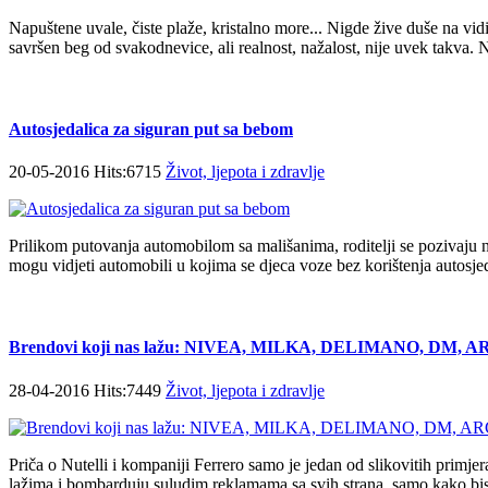
Napuštene uvale, čiste plaže, kristalno more... Nigde žive duše na vi
savršen beg od svakodnevice, ali realnost, nažalost, nije uvek takva. N
Autosjedalica za siguran put sa bebom
20-05-2016 Hits:6715
Život, ljepota i zdravlje
Prilikom putovanja automobilom sa mališanima, roditelji se pozivaju 
mogu vidjeti automobili u kojima se djeca voze bez korištenja autosjed
Brendovi koji nas lažu: NIVEA, MILKA, DELIMANO, DM
28-04-2016 Hits:7449
Život, ljepota i zdravlje
Priča o Nutelli i kompaniji Ferrero samo je jedan od slikovitih primj
lažima i bombarduju suludim reklamama sa svih strana, samo kako bis