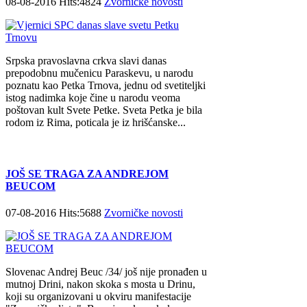
08-08-2016 Hits:4824
Zvorničke novosti
Srpska pravoslavna crkva slavi danas
prepodobnu mučenicu Paraskevu, u narodu
poznatu kao Petka Trnova, jednu od svetiteljki
istog nadimka koje čine u narodu veoma
poštovan kult Svete Petke. Sveta Petka je bila
rodom iz Rima, poticala je iz hrišćanske...
JOŠ SE TRAGA ZA ANDREJOM
BEUCOM
07-08-2016 Hits:5688
Zvorničke novosti
Slovenac Andrej Beuc /34/ još nije pronađen u
mutnoj Drini, nakon skoka s mosta u Drinu,
koji su organizovani u okviru manifestacije