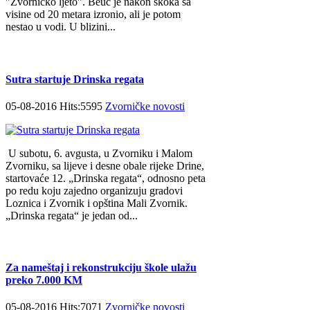
"Zvorničko ljeto". Beuc je nakon skoka sa
visine od 20 metara izronio, ali je potom
nestao u vodi. U blizini...
Sutra startuje Drinska regata
05-08-2016 Hits:5595
Zvorničke novosti
U subotu, 6. avgusta, u Zvorniku i Malom
Zvorniku, sa lijeve i desne obale rijeke Drine,
startovaće 12. „Drinska regata“, odnosno peta
po redu koju zajedno organizuju gradovi
Loznica i Zvornik i opština Mali Zvornik.
„Drinska regata“ je jedan od...
Za nameštaj i rekonstrukciju škole ulažu
preko 7.000 KM
05-08-2016 Hits:7071
Zvorničke novosti