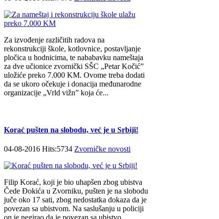
Za izvođenje različitih radova na
rekonstrukciji škole, kotlovnice, postavljanje
pločica u hodnicima, te nababavku nameštaja
za dve učionice zvornički SŠC „Petar Kočić”
uložiće preko 7.000 KM. Ovome treba dodati
da se ukoro očekuje i donacija međunarodne
organizacije „Vrld vižn” koja će...
Korać pušten na slobodu, već je u Srbiji!
04-08-2016 Hits:5734
Zvorničke novosti
Filip Korać, koji je bio uhapšen zbog ubistva
Čede Đokića u Zvorniku, pušten je na slobodu
juče oko 17 sati, zbog nedostatka dokaza da je
povezan sa ubistvom. Na saslušanju u policiji
on je negirao da je povezan sa ubistvo,