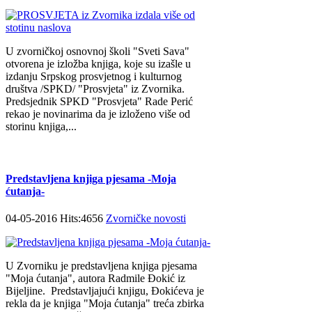
U zvorničkoj osnovnoj školi "Sveti Sava"
otvorena je izložba knjiga, koje su izašle u
izdanju Srpskog prosvjetnog i kulturnog
društva /SPKD/ "Prosvjeta" iz Zvornika.
Predsjednik SPKD "Prosvjeta" Rade Perić
rekao je novinarima da je izloženo više od
storinu knjiga,...
Predstavljena knjiga pjesama -Moja
ćutanja-
04-05-2016 Hits:4656
Zvorničke novosti
U Zvorniku je predstavljena knjiga pjesama
"Moja ćutanja", autora Radmile Đokić iz
Bijeljine. Predstavljajući knjigu, Đokićeva je
rekla da je knjiga "Moja ćutanja" treća zbirka