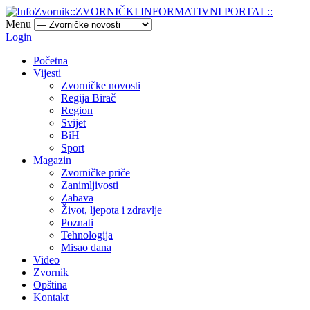
Menu
Login
Početna
Vijesti
Zvorničke novosti
Regija Birač
Region
Svijet
BiH
Sport
Magazin
Zvorničke priče
Zanimljivosti
Zabava
Život, ljepota i zdravlje
Poznati
Tehnologija
Misao dana
Video
Zvornik
Opština
Kontakt