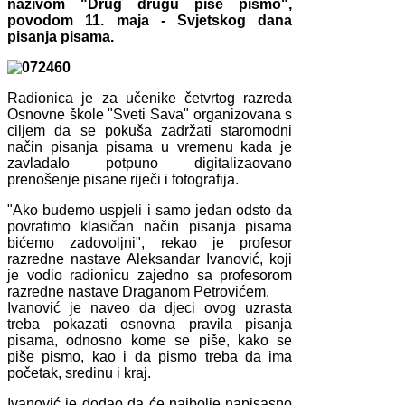
nazivom "Drug drugu piše pismo",
povodom 11. maja - Svjetskog dana
pisanja pisama.
Radionica je za učenike četvrtog razreda
Osnovne škole "Sveti Sava" organizovana s
ciljem da se pokuša zadržati staromodni
način pisanja pisama u vremenu kada je
zavladalo potpuno digitalizaovano
prenošenje pisane riječi i fotografija.
"Ako budemo uspjeli i samo jedan odsto da
povratimo klasičan način pisanja pisama
bićemo zadovoljni", rekao je profesor
razredne nastave Aleksandar Ivanović, koji
je vodio radionicu zajedno sa profesorom
razredne nastave Draganom Petrovićem.
Ivanović je naveo da djeci ovog uzrasta
treba pokazati osnovna pravila pisanja
pisama, odnosno kome se piše, kako se
piše pismo, kao i da pismo treba da ima
početak, sredinu i kraj.
Ivanović je dodao da će najbolje napisasno