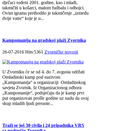
dječaci rođeni 2001. godine, kao i mlađi,
takmičiti u košarci, malom fudbalu i odbojci.
Ovim igrama prethodilo je takmičenje „između
dvije vatre“ koje je u...
Kampomanija na gradskoj plaži Zvornika
26-07-2016 Hits:5361
Zvorničke novosti
U Zvorniku će se od 4. do 7. avgusta održati
Omladinski kamp pod nazivom
„Kampomanija“ u organizaciji Omladinskog
savjeta Zvornik. Iz Organizacionog odbora
„Kampomanije“, podsjećaju da je kamp prvi
put organizovan prošle godine uz nadu da ovaj
skup mladih ljudi preraste...
Traži se još 30 civila i 24 pripadnika VRS
sa područja Zvornika