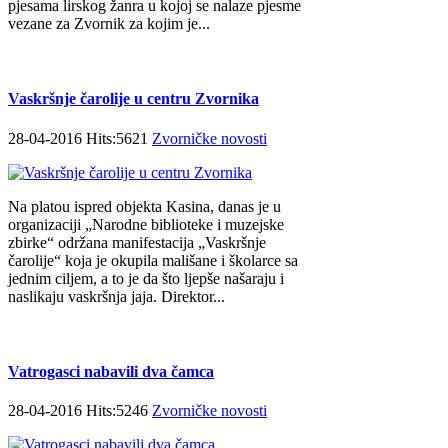
pjesama lirskog žanra u kojoj se nalaze pjesme
vezane za Zvornik za kojim je...
Vaskršnje čarolije u centru Zvornika
28-04-2016 Hits:5621
Zvorničke novosti
Na platou ispred objekta Kasina, danas je u
organizaciji „Narodne biblioteke i muzejske
zbirke“ održana manifestacija „Vaskršnje
čarolije“ koja je okupila mališane i školarce sa
jednim ciljem, a to je da što ljepše našaraju i
naslikaju vaskršnja jaja. Direktor...
Vatrogasci nabavili dva čamca
28-04-2016 Hits:5246
Zvorničke novosti