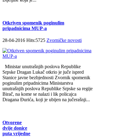
Otkriven spomenik poginulim
pripadnicima MUP-a
28-04-2016 Hits:5725
Zvorničke novosti
Ministar unutrašnjih poslova Republike
Srpske Dragan Lukač otkrio je juče ispred
Stanice javne bezbjednosti Zvornik spomenik
poginulim pripadnicima Ministarstva
unutrašnjih poslova Republike Srpske sa regije
Birač, na kome se nalazi i lik policajca
Dragana Đurića, koji je ubijen na jučerašnji...
Otvorene
dvije donice
puta vrijedne