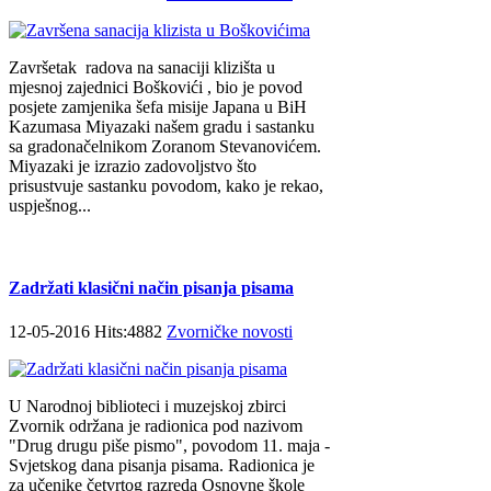
Završetak radova na sanaciji klizišta u
mjesnoj zajednici Boškovići , bio je povod
posjete zamjenika šefa misije Japana u BiH
Kazumasa Miyazaki našem gradu i sastanku
sa gradonačelnikom Zoranom Stevanovićem.
Miyazaki je izrazio zadovoljstvo što
prisustvuje sastanku povodom, kako je rekao,
uspješnog...
Zadržati klasični način pisanja pisama
12-05-2016 Hits:4882
Zvorničke novosti
U Narodnoj biblioteci i muzejskoj zbirci
Zvornik održana je radionica pod nazivom
"Drug drugu piše pismo", povodom 11. maja -
Svjetskog dana pisanja pisama. Radionica je
za učenike četvrtog razreda Osnovne škole