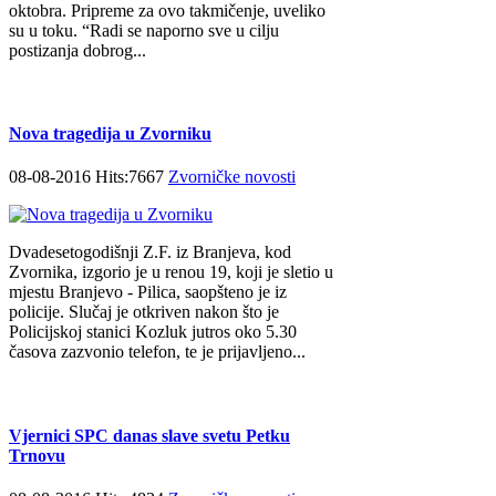
oktobra. Pripreme za ovo takmičenje, uveliko
su u toku. “Radi se naporno sve u cilju
postizanja dobrog...
Nova tragedija u Zvorniku
08-08-2016 Hits:7667
Zvorničke novosti
Dvadesetogodišnji Z.F. iz Branjeva, kod
Zvornika, izgorio je u renou 19, koji je sletio u
mjestu Branjevo - Pilica, saopšteno je iz
policije. Slučaj je otkriven nakon što je
Policijskoj stanici Kozluk jutros oko 5.30
časova zazvonio telefon, te je prijavljeno...
Vjernici SPC danas slave svetu Petku
Trnovu