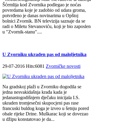
Šćemlija kod Zvornika podlegao je noćas
povredama koje je zadobio od udara groma,
potvrđeno je danas novinarima u Opštoj
bolnici Zvornik. BN televizija saznaje da se
radi o Miletu Stevanoviću, koji je bio zaposlen
u "Zvornik-stanu"....
U Zvorniku ukraden pas od maloljetnika
29-07-2016 Hits:6081
Zvorničke novosti
Na gradskoj plaži u Zvorniku dogodila se
jedna nesvakidašnja krađa kada je
jedanastogodišnjem dječaku inicijala I.S.
ukraden tromjesečni skupocjeni pas rase
francuski buldog koga je izveo u šetnju pored
obale rijeke Drine. Muškarac koji se dovezao
u džipu konstatovao je da...