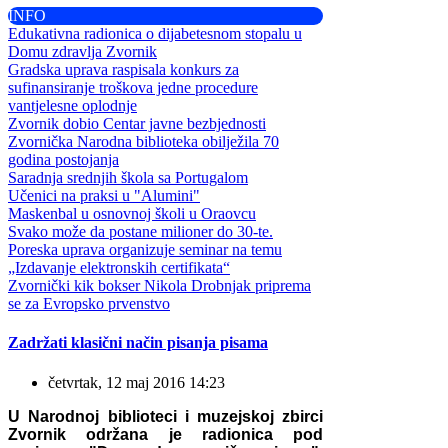
INFO
Edukativna radionica o dijabetesnom stopalu u
Domu zdravlja Zvornik
Gradska uprava raspisala konkurs za
sufinansiranje troškova jedne procedure
vantjelesne oplodnje
Zvornik dobio Centar javne bezbjednosti
Zvornička Narodna biblioteka obilježila 70
godina postojanja
Saradnja srednjih škola sa Portugalom
Učenici na praksi u "Alumini"
Maskenbal u osnovnoj školi u Oraovcu
Svako može da postane milioner do 30-te.
Poreska uprava organizuje seminar na temu
„Izdavanje elektronskih certifikata“
Zvornički kik bokser Nikola Drobnjak priprema
se za Evropsko prvenstvo
Zadržati klasični način pisanja pisama
četvrtak, 12 maj 2016 14:23
U Narodnoj biblioteci i muzejskoj zbirci
Zvornik održana je radionica pod