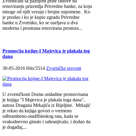
Zvorničani sa pažnjom prate radove na
renoviranju prizemlja Privredne banke, za koju
mnoge od njih vezuju i brojne uspomene. Ko
je prodao i ko je kupio zgradu Privredne
banke u Zvorniku, ko se useljava u dva
moderna i prostrana renovirana prostora...
Promocija knjige-I Majevica je plakala tog
dana
30-05-2016 Hits:5514
Zvorničke novosti
U zvorničkom Domu omladine promovisana
je knjiga "I Majevica je plakala toga dana",
autora Dragana Mrkajića iz Bijeljine. Mrkajić
je rekao da knjiga govori o vremenu
odbrambeno-otadžbinskog rata, kada se
svakodnevno ginulo i sahranjivalo, i dodao da
je događaj,...