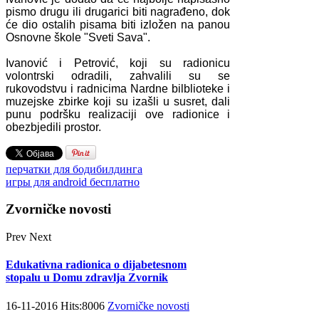
pismo drugu ili drugarici biti nagrađeno, dok
će dio ostalih pisama biti izložen na panou
Osnovne škole "Sveti Sava".
Ivanović i Petrović, koji su radionicu
volontrski odradili, zahvalili su se
rukovodstvu i radnicima Nardne bilblioteke i
muzejske zbirke koji su izašli u susret, dali
punu podršku realizaciji ove radionice i
obezbjedili prostor.
перчатки для бодибилдинга
игры для android бесплатно
Zvorničke novosti
Prev
Next
Edukativna radionica o dijabetesnom
stopalu u Domu zdravlja Zvornik
16-11-2016 Hits:8006
Zvorničke novosti