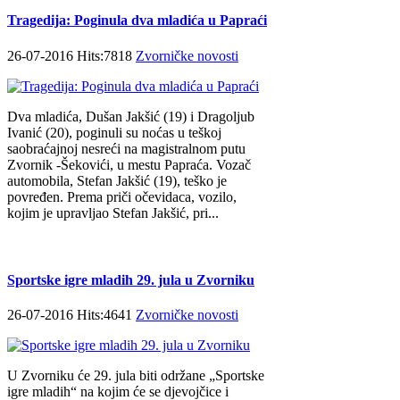
Tragedija: Poginula dva mladića u Papraći
26-07-2016 Hits:7818
Zvorničke novosti
Dva mladića, Dušan Jakšić (19) i Dragoljub
Ivanić (20), poginuli su noćas u teškoj
saobraćajnoj nesreći na magistralnom putu
Zvornik -Šekovići, u mestu Papraća. Vozač
automobila, Stefan Jakšić (19), teško je
povređen. Prema priči očevidaca, vozilo,
kojim je upravljao Stefan Jakšić, pri...
Sportske igre mladih 29. jula u Zvorniku
26-07-2016 Hits:4641
Zvorničke novosti
U Zvorniku će 29. jula biti održane „Sportske
igre mladih“ na kojim će se djevojčice i