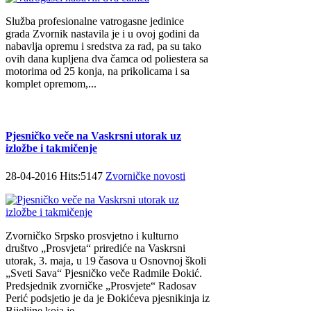
Služba profesionalne vatrogasne jedinice
grada Zvornik nastavila je i u ovoj godini da
nabavlja opremu i sredstva za rad, pa su tako
ovih dana kupljena dva čamca od poliestera sa
motorima od 25 konja, na prikolicama i sa
komplet opremom,...
Pjesničko veče na Vaskrsni utorak uz
izložbe i takmičenje
28-04-2016 Hits:5147
Zvorničke novosti
Zvorničko Srpsko prosvjetno i kulturno
društvo „Prosvjeta“ prirediće na Vaskrsni
utorak, 3. maja, u 19 časova u Osnovnoj školi
„Sveti Sava“ Pjesničko veče Radmile Đokić.
Predsjednik zvorničke „Prosvjete“ Radosav
Perić podsjetio je da je Đokićeva pjesnikinja iz
Bijeljine koja je...