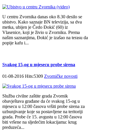
U centru Zvornika danas oko 8.30 desilo se
ubistvo. Kako saznaje BN televizija, sa dva
metka, ubijen je Čedo Đokić (60) iz
Vlasenice, koji je živio u Zvorniku. Prema
našim saznanjima, Đokić je izašao na terasu da
popije kafu i...
Svakog 15-og u mjesecu probe sirena
01-08-2016 Hits:5309
Zvorničke novosti
Služba civilne zaštite grada Zvornik
obavještava građane da će svakog 15-og u
mjesecu u 12:00 časova vršiti probe sirena za
uzbunjivanje koje su postavljene na teritoriji
grada. Probe će 15. avgustu u 12:00 časova
biti vršene na sljedećim lokacijama: krug
preduzeća...