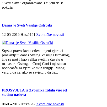
"Sveti Sava" organizovana s ciljem da se
pokuša...
Danas je Sveti Vasilije Ostroški
12-05-2016 Hits:5151
Zvorničke novosti
Srpska pravoslavna crkva i njeni vjernici
proslavljaju danas Svetog Vasilija Ostroškog,
čije se mošti kao velika svetinja čuvaju u
manastiru Ostrog, u Crnoj Gori i mjesto su
hodočašća za vjernike svih religija. Mnogi
veruju da će, ako se zavjetuju da će...
PROSVJETA iz Zvornika izdala više od
stotinu naslova
04-05-2016 Hits:4542
Zvorničke novosti