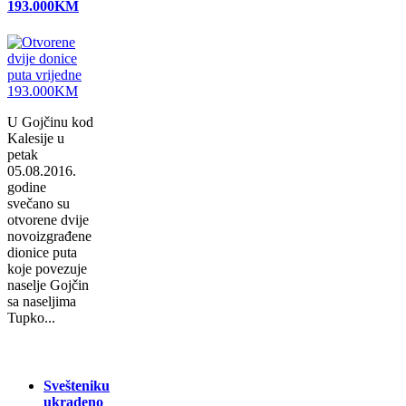
193.000KM
U Gojčinu kod
Kalesije u
petak
05.08.2016.
godine
svečano su
otvorene dvije
novoizgrađene
dionice puta
koje povezuje
naselje Gojčin
sa naseljima
Tupko...
Svešteniku
ukradeno