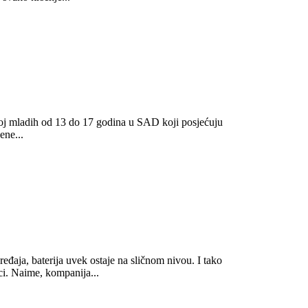
roj mladih od 13 do 17 godina u SAD koji posjećuju
ene...
eđaja, baterija uvek ostaje na sličnom nivou. I tako
ci. Naime, kompanija...