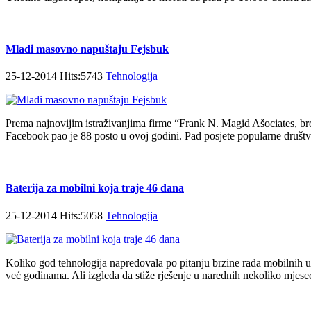
Mladi masovno napuštaju Fejsbuk
25-12-2014 Hits:5743
Tehnologija
Prema najnovijim istraživanjima firme “Frank N. Magid Ašociates, b
Facebook pao je 88 posto u ovoj godini. Pad posjete popularne društv
Baterija za mobilni koja traje 46 dana
25-12-2014 Hits:5058
Tehnologija
Koliko god tehnologija napredovala po pitanju brzine rada mobilnih ur
već godinama. Ali izgleda da stiže rješenje u narednih nekoliko mjese