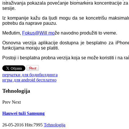
istraživanja pokazala povećanje biomarkera koncentracije z
sesije.
Iz kompanije kažu da ljudi mogu da se koncetrišu maksimaln
potrebu da naprave pauzu.
Međutim,
Fokus@Will mo
že navodno produžiti to vreme.
Osnovna verzija aplikacije dostupna je besplatno za iPhone
funkcijama moraju se platiti.
Postoji i besplatna probna verzija koja se može koristiti i na r
перчатки для бодибилдинга
игры для android бесплатно
Tehnologija
Prev
Next
Hauwei tuži Samsung
26-05-2016 Hits:7995
Tehnologija