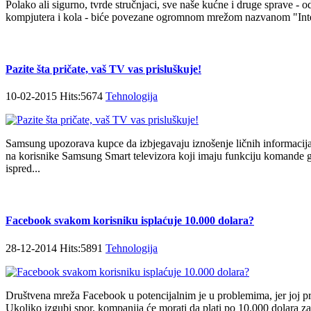
Polako ali sigurno, tvrde stručnjaci, sve naše kućne i druge sprave - od
kompjutera i kola - biće povezane ogromnom mrežom nazvanom "Inte
Pazite šta pričate, vaš TV vas prisluškuje!
10-02-2015 Hits:5674
Tehnologija
Samsung upozorava kupce da izbjegavaju iznošenje ličnih informacija
na korisnike Samsung Smart televizora koji imaju funkciju komande g
ispred...
Facebook svakom korisniku isplaćuje 10.000 dolara?
28-12-2014 Hits:5891
Tehnologija
Društvena mreža Facebook u potencijalnim je u problemima, jer joj prij
Ukoliko izgubi spor, kompanija će morati da plati po 10.000 dolara za