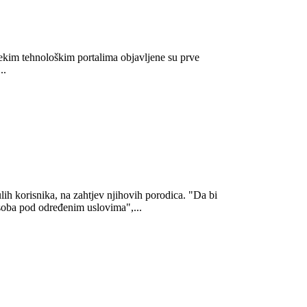
ekim tehnološkim portalima objavljene su prve
..
ulih korisnika, na zahtjev njihovih porodica. "Da bi
osoba pod određenim uslovima",...