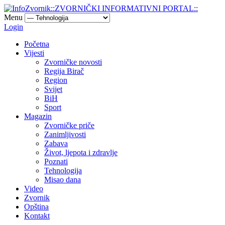
Menu
Login
Početna
Vijesti
Zvorničke novosti
Regija Birač
Region
Svijet
BiH
Sport
Magazin
Zvorničke priče
Zanimljivosti
Zabava
Život, ljepota i zdravlje
Poznati
Tehnologija
Misao dana
Video
Zvornik
Opština
Kontakt