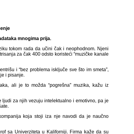
adataka mnogima prija.
iku tokom rada da učini čak i neophodnom. Njeni
risanja za čak 400 odsto koristeći “muzičke kanale
rišu i “bez problema isključe sve što im smeta”,
je i pisanje.
taka, ali je to možda “pogrešna” muzika, kažu iz
judi za njih vezuju intelektualno i emotivno, pa je
šate.
kompanija koja stoji iza nje navodi da je naučno
rof sa Univerziteta u Kaliforniji. Firma kaže da su