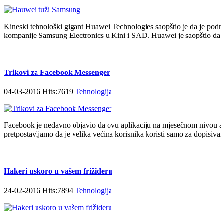
Kineski tehnološki gigant Huawei Technologies saopštio je da je pod
kompanije Samsung Electronics u Kini i SAD. Huawei je saopštio da ž
Trikovi za Facebook Messenger
04-03-2016 Hits:7619
Tehnologija
Facebook je nedavno objavio da ovu aplikaciju na mjesečnom nivou ak
pretpostavljamo da je velika većina korisnika koristi samo za dopisivan
Hakeri uskoro u vašem frižideru
24-02-2016 Hits:7894
Tehnologija