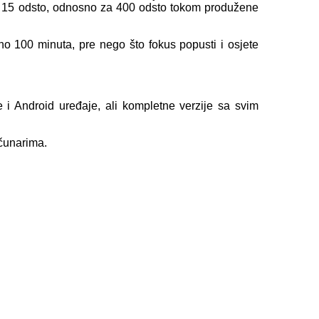
a 15 odsto, odnosno za 400 odsto tokom produžene
o 100 minuta, pre nego što fokus popusti i osjete
 i Android uređaje, ali kompletne verzije sa svim
ačunarima.