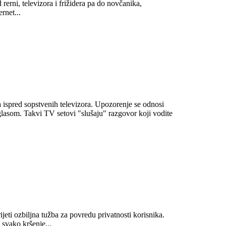
 rerni, televizora i frižidera pa do novčanika,
rnet...
 ispred sopstvenih televizora. Upozorenje se odnosi
lasom. Takvi TV setovi "slušaju" razgovor koji vodite
eti ozbiljna tužba za povredu privatnosti korisnika.
 svako kršenje...