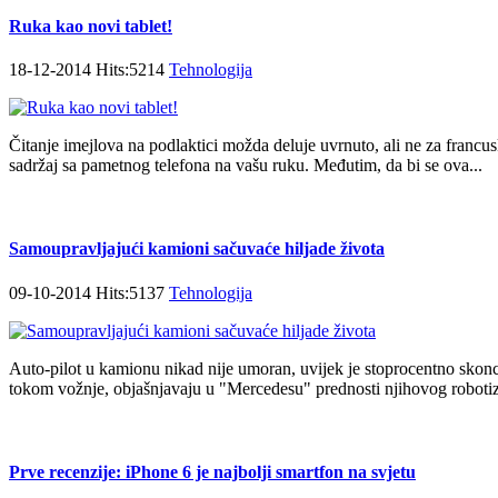
Ruka kao novi tablet!
18-12-2014 Hits:5214
Tehnologija
Čitanje imejlova na podlaktici možda deluje uvrnuto, ali ne za francus
sadržaj sa pametnog telefona na vašu ruku. Međutim, da bi se ova...
Samoupravljajući kamioni sačuvaće hiljade života
09-10-2014 Hits:5137
Tehnologija
Auto-pilot u kamionu nikad nije umoran, uvijek je stoprocentno skonce
tokom vožnje, objašnjavaju u "Mercedesu" prednosti njihovog robot
Prve recenzije: iPhone 6 je najbolji smartfon na svjetu