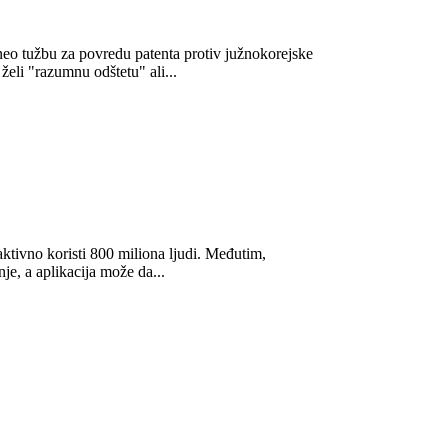
neo tužbu za povredu patenta protiv južnokorejske
eli "razumnu odštetu" ali...
tivno koristi 800 miliona ljudi. Međutim,
je, a aplikacija može da...