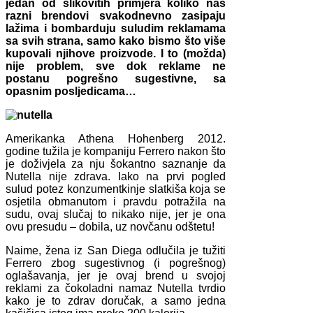
jedan od slikovitih primjera koliko nas
razni brendovi svakodnevno zasipaju
lažima i bombarduju suludim reklamama
sa svih strana, samo kako bismo što više
kupovali njihove proizvode. I to (možda)
nije problem, sve dok reklame ne
postanu pogrešno sugestivne, sa
opasnim posljedicama…
Amerikanka Athena Hohenberg 2012.
godine tužila je kompaniju Ferrero nakon što
je doživjela za nju šokantno saznanje da
Nutella nije zdrava. Iako na prvi pogled
sulud potez konzumentkinje slatkiša koja se
osjetila obmanutom i pravdu potražila na
sudu, ovaj slučaj to nikako nije, jer je ona
ovu presudu – dobila, uz novčanu odštetu!
Naime, žena iz San Diega odlučila je tužiti
Ferrero zbog sugestivnog (i pogrešnog)
oglašavanja, jer je ovaj brend u svojoj
reklami za čokoladni namaz Nutella tvrdio
kako je to zdrav doručak, a samo jedna