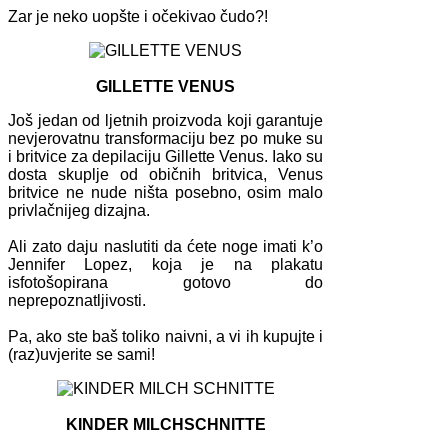
Zar je neko uopšte i očekivao čudo?!
GILLETTE VENUS
Još jedan od ljetnih proizvoda koji garantuje
nevjerovatnu transformaciju bez po muke su
i britvice za depilaciju Gillette Venus. Iako su
dosta skuplje od običnih britvica, Venus
britvice ne nude ništa posebno, osim malo
privlačnijeg dizajna.
Ali zato daju naslutiti da ćete noge imati k’o
Jennifer Lopez, koja je na plakatu
isfotošopirana gotovo do
neprepoznatljivosti.
Pa, ako ste baš toliko naivni, a vi ih kupujte i
(raz)uvjerite se sami!
KINDER MILCHSCHNITTE