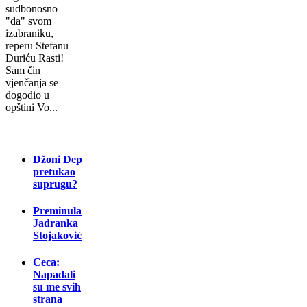
sudbonosno
"da" svom
izabraniku,
reperu Stefanu
Đuriću Rasti!
Sam čin
vjenčanja se
dogodio u
opštini Vo...
Džoni Dep
pretukao
suprugu?
Preminula
Jadranka
Stojaković
Ceca:
Napadali
su me svih
strana