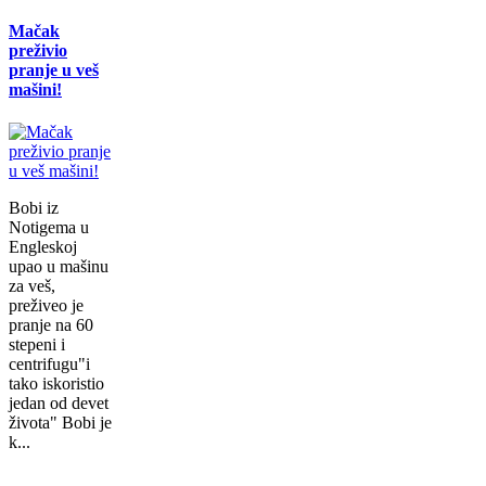
Mačak
preživio
pranje u veš
mašini!
Bobi iz
Notigema u
Engleskoj
upao u mašinu
za veš,
preživeo je
pranje na 60
stepeni i
centrifugu"i
tako iskoristio
jedan od devet
života" Bobi je
k...