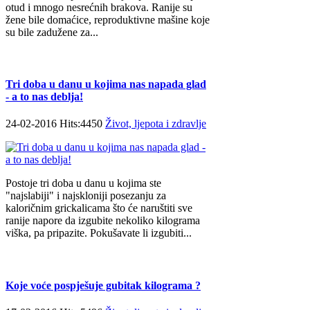
otud i mnogo nesrećnih brakova. Ranije su
žene bile domaćice, reproduktivne mašine koje
su bile zadužene za...
Tri doba u danu u kojima nas napada glad
- a to nas deblja!
24-02-2016 Hits:4450
Život, ljepota i zdravlje
Postoje tri doba u danu u kojima ste
"najslabiji" i najskloniji posezanju za
kaloričnim grickalicama što će naruštiti sve
ranije napore da izgubite nekoliko kilograma
viška, pa pripazite. Pokušavate li izgubiti...
Koje voće pospješuje gubitak kilograma ?