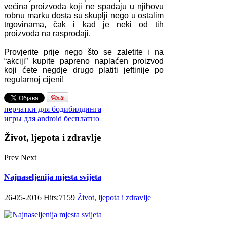
većina proizvoda koji ne spadaju u njihovu
robnu marku dosta su skuplji nego u ostalim
trgovinama, čak i kad je neki od tih
proizvoda na rasprodaji.
Provjerite prije nego što se zaletite i na
“akciji” kupite papreno naplaćen proizvod
koji ćete negdje drugo platiti jeftinije po
regularnoj cijeni!
перчатки для бодибилдинга
игры для android бесплатно
Život, ljepota i zdravlje
Prev
Next
Najnaseljenija mjesta svijeta
26-05-2016 Hits:7159
Život, ljepota i zdravlje