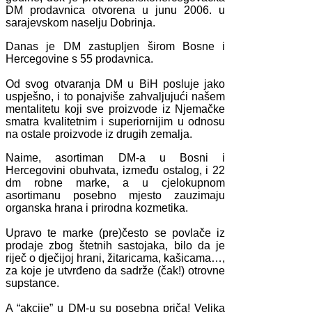
DM prodavnica otvorena u junu 2006. u
sarajevskom naselju Dobrinja.
Danas je DM zastupljen širom Bosne i
Hercegovine s 55 prodavnica.
Od svog otvaranja DM u BiH posluje jako
uspješno, i to ponajviše zahvaljujući našem
mentalitetu koji sve proizvode iz Njemačke
smatra kvalitetnim i superiornijim u odnosu
na ostale proizvode iz drugih zemalja.
Naime, asortiman DM-a u Bosni i
Hercegovini obuhvata, između ostalog, i 22
dm robne marke, a u cjelokupnom
asortimanu posebno mjesto zauzimaju
organska hrana i prirodna kozmetika.
Upravo te marke (pre)često se povlače iz
prodaje zbog štetnih sastojaka, bilo da je
riječ o dječijoj hrani, žitaricama, kašicama…,
za koje je utvrđeno da sadrže (čak!) otrovne
supstance.
A “akcije” u DM-u su posebna priča! Velika