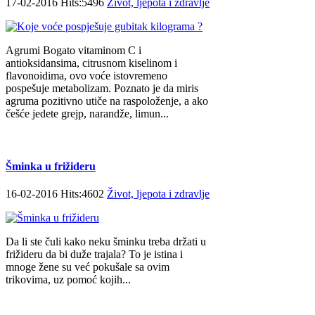
17-02-2016 Hits:5496
Život, ljepota i zdravlje
Agrumi Bogato vitaminom C i
antioksidansima, citrusnom kiselinom i
flavonoidima, ovo voće istovremeno
pospešuje metabolizam. Poznato je da miris
agruma pozitivno utiče na raspoloženje, a ako
češće jedete grejp, narandže, limun...
Šminka u frižideru
16-02-2016 Hits:4602
Život, ljepota i zdravlje
Da li ste čuli kako neku šminku treba držati u
frižideru da bi duže trajala? To je istina i
mnoge žene su već pokušale sa ovim
trikovima, uz pomoć kojih...