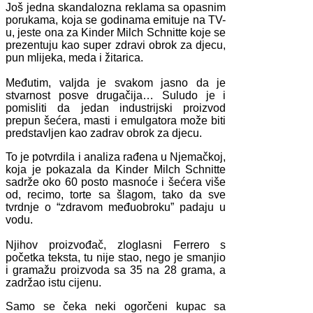
Još jedna skandalozna reklama sa opasnim
porukama, koja se godinama emituje na TV-
u, jeste ona za Kinder Milch Schnitte koje se
prezentuju kao super zdravi obrok za djecu,
pun mlijeka, meda i žitarica.
Međutim, valjda je svakom jasno da je
stvarnost posve drugačija… Suludo je i
pomisliti da jedan industrijski proizvod
prepun šećera, masti i emulgatora može biti
predstavljen kao zadrav obrok za djecu.
To je potvrdila i analiza rađena u Njemačkoj,
koja je pokazala da Kinder Milch Schnitte
sadrže oko 60 posto masnoće i šećera više
od, recimo, torte sa šlagom, tako da sve
tvrdnje o “zdravom međuobroku” padaju u
vodu.
Njihov proizvođač, zloglasni Ferrero s
početka teksta, tu nije stao, nego je smanjio
i gramažu proizvoda sa 35 na 28 grama, a
zadržao istu cijenu.
Samo se čeka neki ogorčeni kupac sa