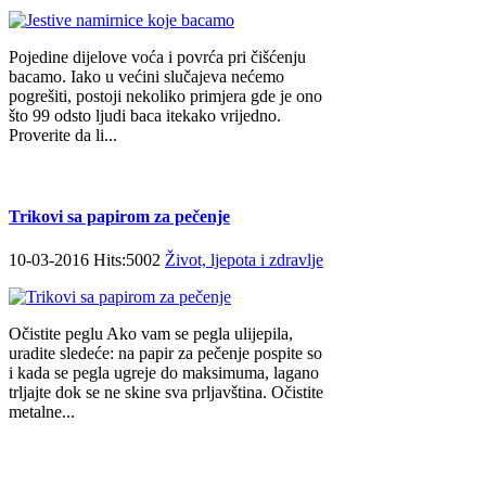
Pojedine dijelove voća i povrća pri čišćenju
bacamo. Iako u većini slučajeva nećemo
pogrešiti, postoji nekoliko primjera gde je ono
što 99 odsto ljudi baca itekako vrijedno.
Proverite da li...
Trikovi sa papirom za pečenje
10-03-2016 Hits:5002
Život, ljepota i zdravlje
Očistite peglu Ako vam se pegla ulijepila,
uradite sledeće: na papir za pečenje pospite so
i kada se pegla ugreje do maksimuma, lagano
trljajte dok se ne skine sva prljavština. Očistite
metalne...