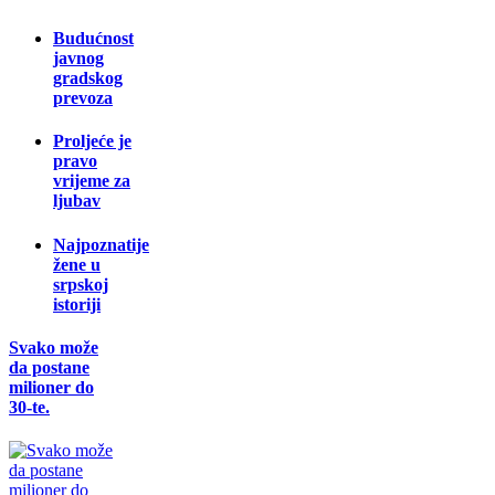
Budućnost
javnog
gradskog
prevoza
Proljeće je
pravo
vrijeme za
ljubav
Najpoznatije
žene u
srpskoj
istoriji
Svako može
da postane
milioner do
30-te.