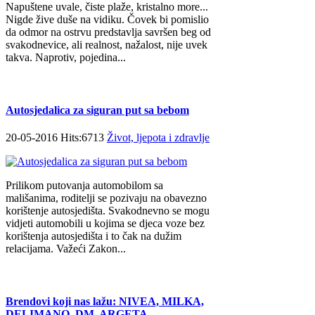
Napuštene uvale, čiste plaže, kristalno more...
Nigde žive duše na vidiku. Čovek bi pomislio
da odmor na ostrvu predstavlja savršen beg od
svakodnevice, ali realnost, nažalost, nije uvek
takva. Naprotiv, pojedina...
Autosjedalica za siguran put sa bebom
20-05-2016 Hits:6713
Život, ljepota i zdravlje
Prilikom putovanja automobilom sa
mališanima, roditelji se pozivaju na obavezno
korištenje autosjedišta. Svakodnevno se mogu
vidjeti automobili u kojima se djeca voze bez
korištenja autosjedišta i to čak na dužim
relacijama. Važeći Zakon...
Brendovi koji nas lažu: NIVEA, MILKA,
DELIMANO, DM, ARGETA,