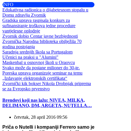
INFO
Edukativna radionica o dijabetesnom stopalu u
Domu zdravlja Zvornik
Gradska uprava raspisala konkurs za
sufinansiranje troškova jedne procedure
vantjelesne oplodnje
Zvornik dobio Centar javne bezbjednosti
Zvornička Narodna biblioteka obilježila 70
godina postojanja
Saradnja srednjih škola sa Portugalom
Učenici na praksi u "Alumini"
Maskenbal u osnovnoj školi u Oraovcu
Svako može da postane milioner do 30-te.
Poreska uprava organizuje seminar na temu
„Izdavanje elektronskih certifikata“
Zvornički kik bokser Nikola Drobnjak priprema
se za Evropsko prvenstvo
Brendovi koji nas lažu: NIVEA, MILKA,
DELIMANO, DM, ARGETA, NUTELLA…
četvrtak, 28 april 2016 09:56
Priča o Nutelli i kompaniji Ferrero samo je