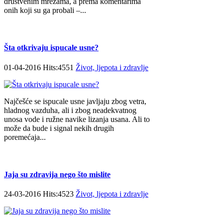
društvenim mrežama, a prema komentarima
onih koji su ga probali –...
Šta otkrivaju ispucale usne?
01-04-2016 Hits:4551
Život, ljepota i zdravlje
Najčešće se ispucale usne javljaju zbog vetra,
hladnog vazduha, ali i zbog neadekvatnog
unosa vode i ružne navike lizanja usana. Ali to
može da bude i signal nekih drugih
poremećaja...
Jaja su zdravija nego što mislite
24-03-2016 Hits:4523
Život, ljepota i zdravlje