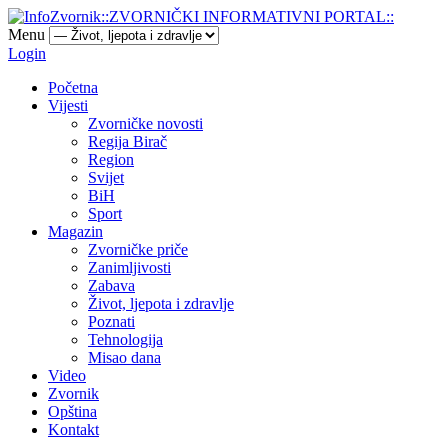
Menu
Login
Početna
Vijesti
Zvorničke novosti
Regija Birač
Region
Svijet
BiH
Sport
Magazin
Zvorničke priče
Zanimljivosti
Zabava
Život, ljepota i zdravlje
Poznati
Tehnologija
Misao dana
Video
Zvornik
Opština
Kontakt