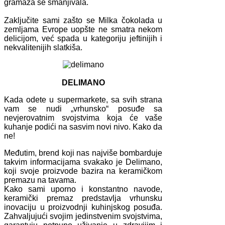
gramaža se smanjivala.
Zaključite sami zašto se Milka čokolada u
zemljama Evrope uopšte ne smatra nekom
delicijom, već spada u kategoriju jeftinijih i
nekvalitenijih slatkiša.
DELIMANO
Kada odete u supermarkete, sa svih strana
vam se nudi „vrhunsko“ posuđe sa
nevjerovatnim svojstvima koja će vaše
kuhanje podići na sasvim novi nivo. Kako da
ne!
Međutim, brend koji nas najviše bombarduje
takvim informacijama svakako je Delimano,
koji svoje proizvode bazira na keramičkom
premazu na tavama.
Kako sami uporno i konstantno navode,
keramički premaz predstavlja vrhunsku
inovaciju u proizvodnji kuhinjskog posuđa.
Zahvaljujući svojim jedinstvenim svojstvima,