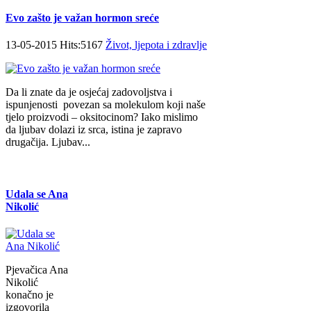
Evo zašto je važan hormon sreće
13-05-2015 Hits:5167
Život, ljepota i zdravlje
Da li znate da je osjećaj zadovoljstva i
ispunjenosti povezan sa molekulom koji naše
tjelo proizvodi – oksitocinom? Iako mislimo
da ljubav dolazi iz srca, istina je zapravo
drugačija. Ljubav...
Udala se Ana
Nikolić
Pjevačica Ana
Nikolić
konačno je
izgovorila