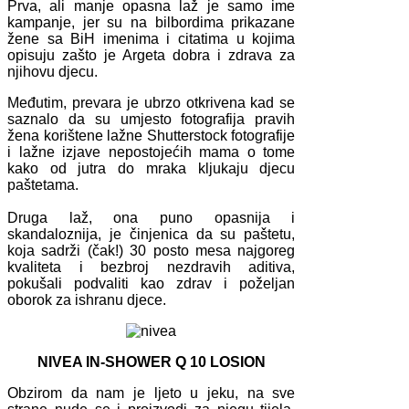
Prva, ali manje opasna laž je samo ime
kampanje, jer su na bilbordima prikazane
žene sa BiH imenima i citatima u kojima
opisuju zašto je Argeta dobra i zdrava za
njihovu djecu.
Međutim, prevara je ubrzo otkrivena kad se
saznalo da su umjesto fotografija pravih
žena korištene lažne Shutterstock fotografije
i lažne izjave nepostojećih mama o tome
kako od jutra do mraka kljukaju djecu
paštetama.
Druga laž, ona puno opasnija i
skandaloznija, je činjenica da su paštetu,
koja sadrži (čak!) 30 posto mesa najgoreg
kvaliteta i bezbroj nezdravih aditiva,
pokušali podvaliti kao zdrav i poželjan
oborok za ishranu djece.
NIVEA IN-SHOWER Q 10 LOSION
Obzirom da nam je ljeto u jeku, na sve