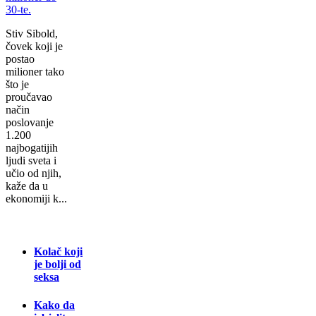
Stiv Sibold,
čovek koji je
postao
milioner tako
što je
proučavao
način
poslovanje
1.200
najbogatijih
ljudi sveta i
učio od njih,
kaže da u
ekonomiji k...
Kolač koji
je bolji od
seksa
Kako da