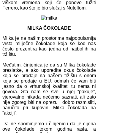
viškom vremena koji će ponovo tužiti
Ferrero, kao što je bio slučaj s Nutellom.
MILKA ČOKOLADE
Milka je na našim prostorima najpopularnija
vrsta mliječne čokolade koja se kod nas
često prezentira kao jedna od najboljih na
tržištu.
Međutim, činjenica je da su Milka čokolade
preslatke, a ako uporedite okus čokolade
koja se prodaje na našem tržištu s onom
koja se prodaje u EU, odmah će vam biti
jasno da o vrhunskoj kvaliteti tu nema ni
govora. Šta nam se sve u njoj “pakuje”,
vjerovatno nikada nećemo saznati, ali zato
nije zgoreg biti na oprezu i dobro razmisliti,
naručito pri kupovini Milka čokolada na
“akciji”.
Da ne spominjemo i činjenicu da je cijena
ove čokolade tokom godina rasla, a