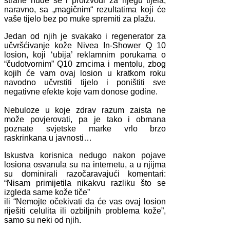
strane nude se i proizvodi za njegu tijela,
naravno, sa „magičnim“ rezultatima koji će
vaše tijelo bez po muke spremiti za plažu.
Jedan od njih je svakako i regenerator za
učvršćivanje kože Nivea In-Shower Q 10
losion, koji ‘ubija’ reklamnim porukama o
“čudotvornim” Q10 zrncima i mentolu, zbog
kojih će vam ovaj losion u kratkom roku
navodno učvrstiti tijelo i poništiti sve
negativne efekte koje vam donose godine.
Nebuloze u koje zdrav razum zaista ne
može povjerovati, pa je tako i obmana
poznate svjetske marke vrlo brzo
raskrinkana u javnosti…
Iskustva korisnica nedugo nakon pojave
losiona osvanula su na internetu, a u njijma
su dominirali razočaravajući komentari:
“Nisam primijetila nikakvu razliku što se
izgleda same kože tiče”
ili “Nemojte očekivati da će vas ovaj losion
riješiti celulita ili ozbiljnih problema kože”,
samo su neki od njih.