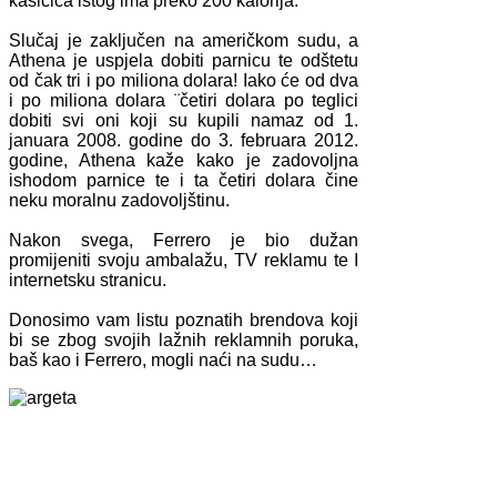
kašičica istog ima preko 200 kalorija.
Slučaj je zaključen na američkom sudu, a
Athena je uspjela dobiti parnicu te odštetu
od čak tri i po miliona dolara! Iako će od dva
i po miliona dolara ¨četiri dolara po teglici
dobiti svi oni koji su kupili namaz od 1.
januara 2008. godine do 3. februara 2012.
godine, Athena kaže kako je zadovoljna
ishodom parnice te i ta četiri dolara čine
neku moralnu zadovoljštinu.
Nakon svega, Ferrero je bio dužan
promijeniti svoju ambalažu, TV reklamu te I
internetsku stranicu.
Donosimo vam listu poznatih brendova koji
bi se zbog svojih lažnih reklamnih poruka,
baš kao i Ferrero, mogli naći na sudu…