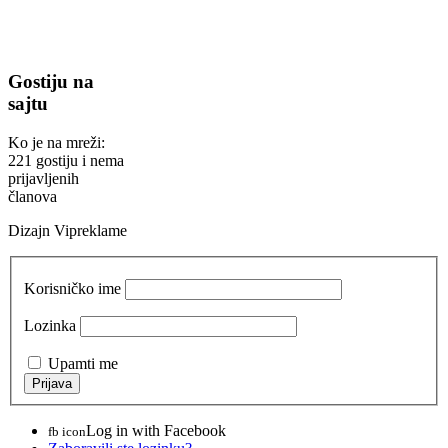
Gostiju na
sajtu
Ko je na mreži:
221 gostiju i nema
prijavljenih
članova
Dizajn Vipreklame
Korisničko ime
Lozinka
Upamti me
Log in with Facebook
fb icon