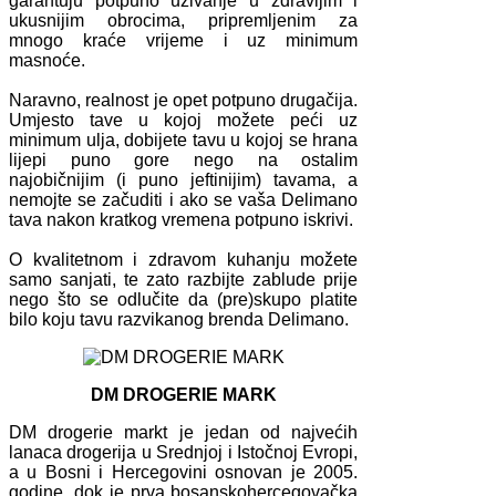
garantuju potpuno uživanje u zdravijim i
ukusnijim obrocima, pripremljenim za
mnogo kraće vrijeme i uz minimum
masnoće.
Naravno, realnost je opet potpuno drugačija.
Umjesto tave u kojoj možete peći uz
minimum ulja, dobijete tavu u kojoj se hrana
lijepi puno gore nego na ostalim
najobičnijim (i puno jeftinijim) tavama, a
nemojte se začuditi i ako se vaša Delimano
tava nakon kratkog vremena potpuno iskrivi.
O kvalitetnom i zdravom kuhanju možete
samo sanjati, te zato razbijte zablude prije
nego što se odlučite da (pre)skupo platite
bilo koju tavu razvikanog brenda Delimano.
DM DROGERIE MARK
DM drogerie markt je jedan od najvećih
lanaca drogerija u Srednjoj i Istočnoj Evropi,
a u Bosni i Hercegovini osnovan je 2005.
godine, dok je prva bosanskohercegovačka