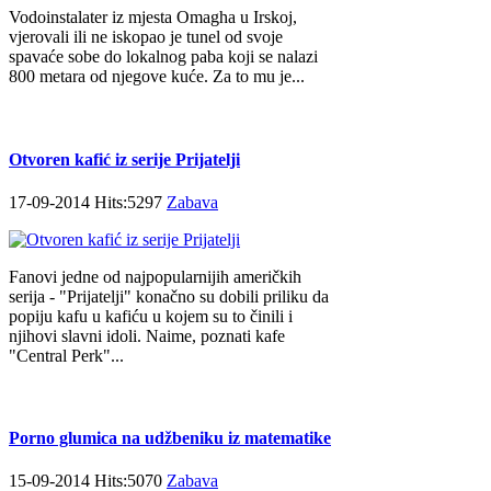
Vodoinstalater iz mjesta Omagha u Irskoj,
vjerovali ili ne iskopao je tunel od svoje
spavaće sobe do lokalnog paba koji se nalazi
800 metara od njegove kuće. Za to mu je...
Otvoren kafić iz serije Prijatelji
17-09-2014 Hits:5297
Zabava
Fanovi jedne od najpopularnijih američkih
serija - "Prijatelji" konačno su dobili priliku da
popiju kafu u kafiću u kojem su to činili i
njihovi slavni idoli. Naime, poznati kafe
"Central Perk"...
Porno glumica na udžbeniku iz matematike
15-09-2014 Hits:5070
Zabava