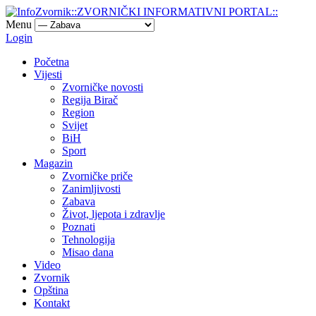
Menu
Login
Početna
Vijesti
Zvorničke novosti
Regija Birač
Region
Svijet
BiH
Sport
Magazin
Zvorničke priče
Zanimljivosti
Zabava
Život, ljepota i zdravlje
Poznati
Tehnologija
Misao dana
Video
Zvornik
Opština
Kontakt