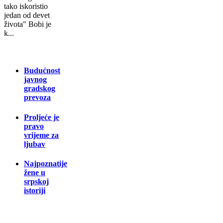
tako iskoristio
jedan od devet
života" Bobi je
k...
Budućnost
javnog
gradskog
prevoza
Proljeće je
pravo
vrijeme za
ljubav
Najpoznatije
žene u
srpskoj
istoriji