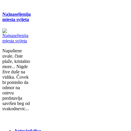
Najnaseljenija
mjesta svijeta
Napuštene
uvale, čiste
plaže, kristalno
more... Nigde
žive duše na
vidiku. Čovek
bi pomislio da
odmor na
ostrvu
predstavlja
savršen beg od
svakodnevic...
Autosjedalica