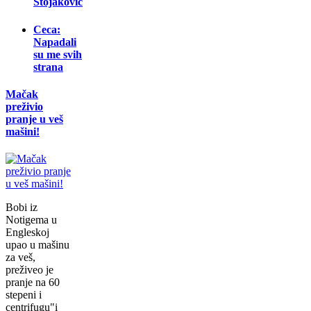
Stojaković
Ceca:
Napadali
su me svih
strana
Mačak
preživio
pranje u veš
mašini!
Bobi iz
Notigema u
Engleskoj
upao u mašinu
za veš,
preživeo je
pranje na 60
stepeni i
centrifugu"i