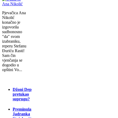
Pjevačica Ana
Nikolić
konačno je
izgovorila
sudbonosno
"da" svom
izabraniku,
reperu Stefanu
Đuriću Rasti!
Sam čin
vjenčanja se
dogodio u
opštini Vo...
Džoni Dep
pretukao
suprugu?
Preminula
Jadranka