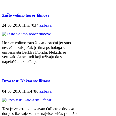
Zašto volimo horor filmove
24-03-2016 Hits:7034
Zabava
Horore volimo zato što smo srećni jer smo
nesrećni, zaključak je tima psihologa sa
univerziteta Berkli i Florida. Nekada se
verovalo da se ljudi koji uživaju da sa
napetošću, uzbuđenjem i...
Drvo test: Kakva ste ličnost
04-03-2016 Hits:4780
Zabava
Test je veoma jednostavan.Odberete drvo sa
donje slike koje vam se najviše sviđa, potražite