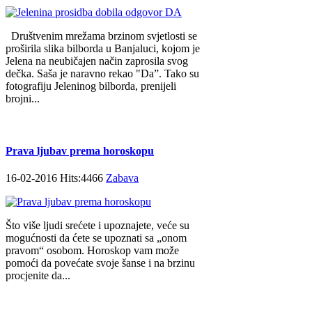
Društvenim mrežama brzinom svjetlosti se
proširila slika bilborda u Banjaluci, kojom je
Jelena na neubičajen način zaprosila svog
dečka. Saša je naravno rekao "Da”. Tako su
fotografiju Jeleninog bilborda, prenijeli
brojni...
Prava ljubav prema horoskopu
16-02-2016 Hits:4466
Zabava
Što više ljudi srećete i upoznajete, veće su
mogućnosti da ćete se upoznati sa „onom
pravom“ osobom. Horoskop vam može
pomoći da povećate svoje šanse i na brzinu
procjenite da...