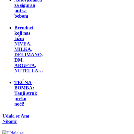
za siguran
put sa
bebom
Brendovi
koji nas
lažu:
NIVEA,
MILKA,
DELIMANO,
DM,
ARGETA,
NUTELLA…
TEČNA
BOMBA:
Tanji struk
preko
noći!
Udala se Ana
Nikolić