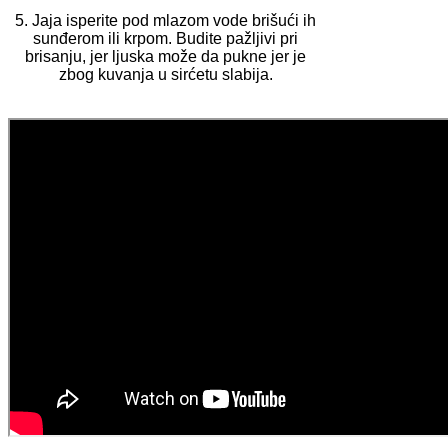
5. Jaja isperite pod mlazom vode brišući ih
sunđerom ili krpom. Budite pažljivi pri
brisanju, jer ljuska može da pukne jer je
zbog kuvanja u sirćetu slabija.