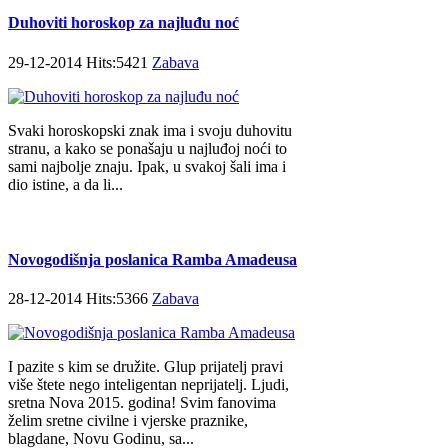
Duhoviti horoskop za najluđu noć
29-12-2014 Hits:5421
Zabava
Svaki horoskopski znak ima i svoju duhovitu
stranu, a kako se ponašaju u najluđoj noći to
sami najbolje znaju. Ipak, u svakoj šali ima i
dio istine, a da li...
Novogodišnja poslanica Ramba Amadeusa
28-12-2014 Hits:5366
Zabava
I pazite s kim se družite. Glup prijatelj pravi
više štete nego inteligentan neprijatelj. Ljudi,
sretna Nova 2015. godina! Svim fanovima
želim sretne civilne i vjerske praznike,
blagdane, Novu Godinu, sa...