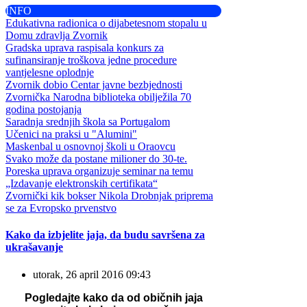
INFO
Edukativna radionica o dijabetesnom stopalu u
Domu zdravlja Zvornik
Gradska uprava raspisala konkurs za
sufinansiranje troškova jedne procedure
vantjelesne oplodnje
Zvornik dobio Centar javne bezbjednosti
Zvornička Narodna biblioteka obilježila 70
godina postojanja
Saradnja srednjih škola sa Portugalom
Učenici na praksi u "Alumini"
Maskenbal u osnovnoj školi u Oraovcu
Svako može da postane milioner do 30-te.
Poreska uprava organizuje seminar na temu
„Izdavanje elektronskih certifikata“
Zvornički kik bokser Nikola Drobnjak priprema
se za Evropsko prvenstvo
Kako da izbjelite jaja, da budu savršena za
ukrašavanje
utorak, 26 april 2016 09:43
Pogledajte kako da od običnih jaja