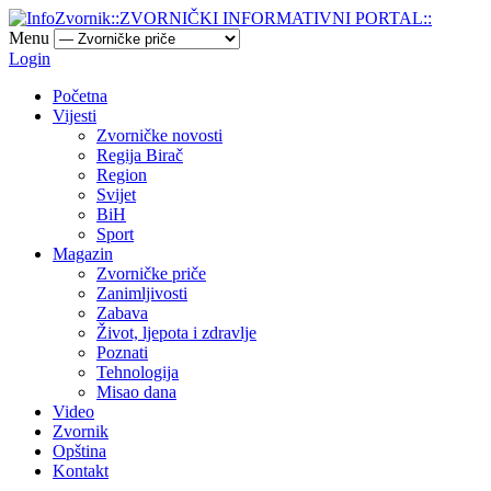
Menu
Login
Početna
Vijesti
Zvorničke novosti
Regija Birač
Region
Svijet
BiH
Sport
Magazin
Zvorničke priče
Zanimljivosti
Zabava
Život, ljepota i zdravlje
Poznati
Tehnologija
Misao dana
Video
Zvornik
Opština
Kontakt