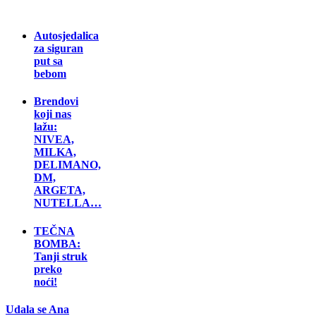
Autosjedalica
za siguran
put sa
bebom
Brendovi
koji nas
lažu:
NIVEA,
MILKA,
DELIMANO,
DM,
ARGETA,
NUTELLA…
TEČNA
BOMBA:
Tanji struk
preko
noći!
Udala se Ana