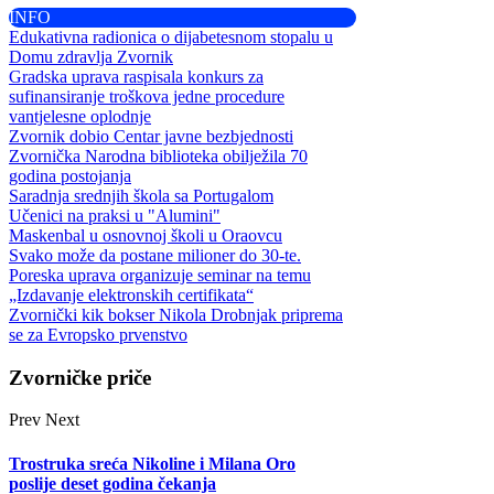
INFO
Edukativna radionica o dijabetesnom stopalu u
Domu zdravlja Zvornik
Gradska uprava raspisala konkurs za
sufinansiranje troškova jedne procedure
vantjelesne oplodnje
Zvornik dobio Centar javne bezbjednosti
Zvornička Narodna biblioteka obilježila 70
godina postojanja
Saradnja srednjih škola sa Portugalom
Učenici na praksi u "Alumini"
Maskenbal u osnovnoj školi u Oraovcu
Svako može da postane milioner do 30-te.
Poreska uprava organizuje seminar na temu
„Izdavanje elektronskih certifikata“
Zvornički kik bokser Nikola Drobnjak priprema
se za Evropsko prvenstvo
Zvorničke priče
Prev
Next
Trostruka sreća Nikoline i Milana Oro
poslije deset godina čekanja