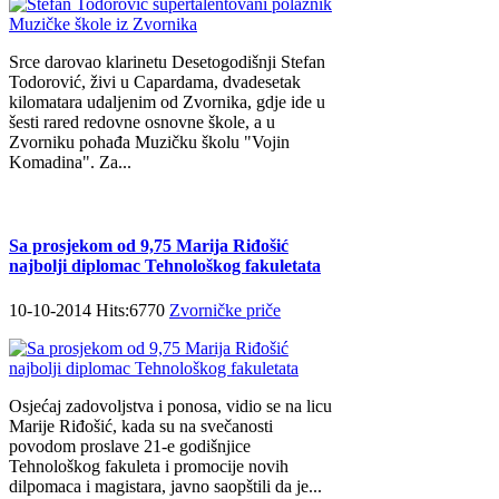
Srce darovao klarinetu Desetogodišnji Stefan
Todorović, živi u Capardama, dvadesetak
kilomatara udaljenim od Zvornika, gdje ide u
šesti rared redovne osnovne škole, a u
Zvorniku pohađa Muzičku školu "Vojin
Komadina". Za...
Sa prosjekom od 9,75 Marija Riđošić
najbolji diplomac Tehnološkog fakuletata
10-10-2014 Hits:6770
Zvorničke priče
Osjećaj zadovoljstva i ponosa, vidio se na licu
Marije Riđošić, kada su na svečanosti
povodom proslave 21-e godišnjice
Tehnološkog fakuleta i promocije novih
dilpomaca i magistara, javno saopštili da je...