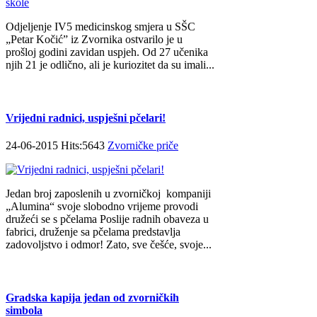
Odjeljenje IV5 medicinskog smjera u SŠC
„Petar Kočić” iz Zvornika ostvarilo je u
prošloj godini zavidan uspjeh. Od 27 učenika
njih 21 je odlično, ali je kuriozitet da su imali...
Vrijedni radnici, uspješni pčelari!
24-06-2015 Hits:5643
Zvorničke priče
Jedan broj zaposlenih u zvorničkoj kompaniji
„Alumina“ svoje slobodno vrijeme provodi
družeći se s pčelama Poslije radnih obaveza u
fabrici, druženje sa pčelama predstavlja
zadovoljstvo i odmor! Zato, sve češće, svoje...
Gradska kapija jedan od zvorničkih
simbola