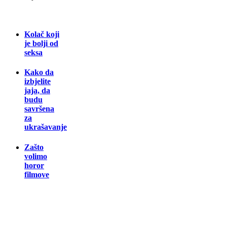
Kolač koji
je bolji od
seksa
Kako da
izbjelite
jaja, da
budu
savršena
za
ukrašavanje
Zašto
volimo
horor
filmove