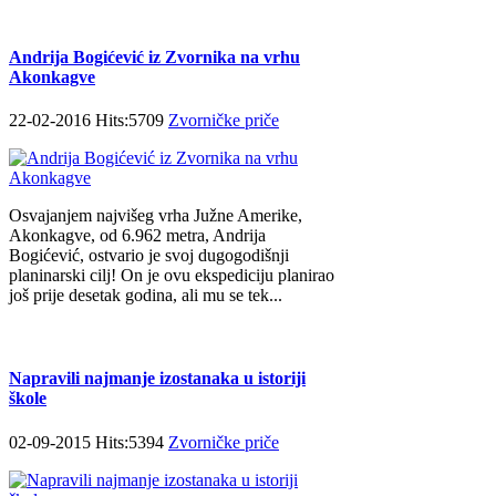
Andrija Bogićević iz Zvornika na vrhu
Akonkagve
22-02-2016 Hits:5709
Zvorničke priče
Osvajanjem najvišeg vrha Južne Amerike,
Akonkagve, od 6.962 metra, Andrija
Bogićević, ostvario je svoj dugogodišnji
planinarski cilj! On je ovu ekspediciju planirao
još prije desetak godina, ali mu se tek...
Napravili najmanje izostanaka u istoriji
škole
02-09-2015 Hits:5394
Zvorničke priče