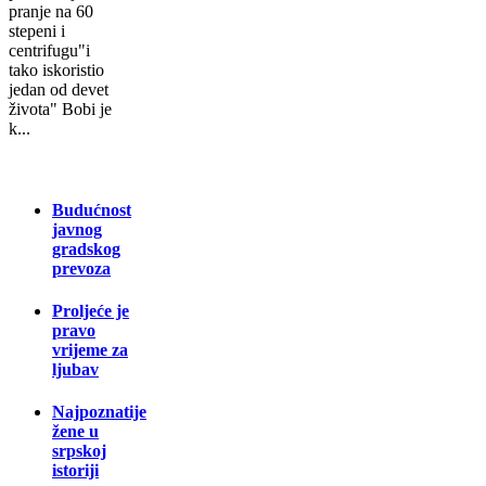
pranje na 60
stepeni i
centrifugu"i
tako iskoristio
jedan od devet
života" Bobi je
k...
Budućnost
javnog
gradskog
prevoza
Proljeće je
pravo
vrijeme za
ljubav
Najpoznatije
žene u
srpskoj
istoriji