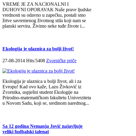
VREME JE ZA NACIONALNI I
DUHOVNI OPORAVAK Naše prave ljudske
vrednosti su odavno u zapećku, postali smo
žrtve savremenog životnog stila koji nam se
planski servira. Živimo neke tuđe živote i...
Ekologija je ulaznica za bolji život!
27-08-2014 Hits:5408
Zvorničke priče
Ekologija je ulaznica u bolji život, ali i za
Evropu! Kad ovo kaže, Lazo Živković iz
Zvornika, uspješni student Ekologije na
Prirodno-matematičkom fakultetu Univerziteta
u Novom Sadu, koji se, sredinom narednog...
Sa 12 godina Nemanja Jović najavljuje
veliki fudbalski talenat