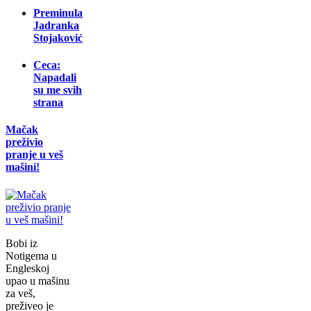
Preminula
Jadranka
Stojaković
Ceca:
Napadali
su me svih
strana
Mačak
preživio
pranje u veš
mašini!
Bobi iz
Notigema u
Engleskoj
upao u mašinu
za veš,
preživeo je