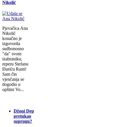
Nikolić
Pjevačica Ana
Nikolić
konačno je
izgovorila
sudbonosno
"da" svom
izabraniku,
reperu Stefanu
Đuriću Rasti!
Sam čin
vjenčanja se
dogodio u
opštini Vo...
Džoni Dep
pretukao
suprugu?