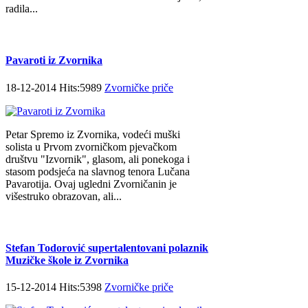
radila...
Pavaroti iz Zvornika
18-12-2014 Hits:5989
Zvorničke priče
Petar Spremo iz Zvornika, vodeći muški
solista u Prvom zvorničkom pjevačkom
društvu "Izvornik", glasom, ali ponekoga i
stasom podsjeća na slavnog tenora Lučana
Pavarotija. Ovaj ugledni Zvorničanin je
višestruko obrazovan, ali...
Stefan Todorović supertalentovani polaznik
Muzičke škole iz Zvornika
15-12-2014 Hits:5398
Zvorničke priče