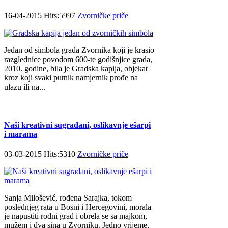
16-04-2015 Hits:5997
Zvorničke priče
Jedan od simbola grada Zvornika koji je krasio
razglednice povodom 600-te godišnjice grada,
2010. godine, bila je Gradska kapija, objekat
kroz koji svaki putnik namjernik prođe na
ulazu ili na...
Naši kreativni sugrađani, oslikavnje ešarpi
i marama
03-03-2015 Hits:5310
Zvorničke priče
Sanja Milošević, rođena Sarajka, tokom
poslednjeg rata u Bosni i Hercegovini, morala
je napustiti rodni grad i obrela se sa majkom,
mužem i dva sina u Zvorniku. Jedno vrijeme,