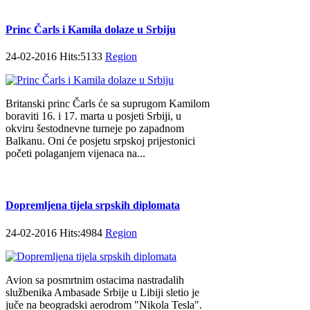
Princ Čarls i Kamila dolaze u Srbiju
24-02-2016 Hits:5133
Region
Britanski princ Čarls će sa suprugom Kamilom
boraviti 16. i 17. marta u posjeti Srbiji, u
okviru šestodnevne turneje po zapadnom
Balkanu. Oni će posjetu srpskoj prijestonici
početi polaganjem vijenaca na...
Dopremljena tijela srpskih diplomata
24-02-2016 Hits:4984
Region
Avion sa posmrtnim ostacima nastradalih
službenika Ambasade Srbije u Libiji sletio je
juče na beogradski aerodrom "Nikola Tesla".