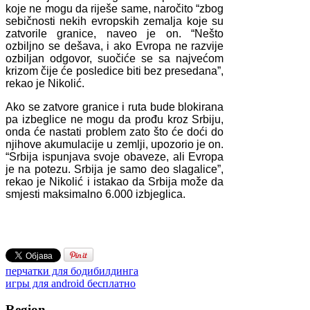
koje ne mogu da riješe same, naročito “zbog
sebičnosti nekih evropskih zemalja koje su
zatvorile granice, naveo je on. “Nešto
ozbiljno se dešava, i ako Evropa ne razvije
ozbiljan odgovor, suočiće se sa najvećom
krizom čije će posledice biti bez presedana”,
rekao je Nikolić.
Ako se zatvore granice i ruta bude blokirana
pa izbeglice ne mogu da prođu kroz Srbiju,
onda će nastati problem zato što će doći do
njihove akumulacije u zemlji, upozorio je on.
“Srbija ispunjava svoje obaveze, ali Evropa
je na potezu. Srbija je samo deo slagalice”,
rekao je Nikolić i istakao da Srbija može da
smjesti maksimalno 6.000 izbjeglica.
перчатки для бодибилдинга
игры для android бесплатно
Region