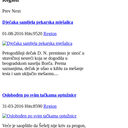
Prev
Next
Dječaka samljela pekarska mješalica
01-08-2016 Hits:9520
Region
Petogodišnji dečak D. N. preminuo je sinoć u
stravičnoj nesreći koja se dogodila u
beogradskom naselju Borča. Prema
saznanjima, dečak je ušao u kiblu za mešanje
testa i sam uključio mešaonu....
Oslobođen po svim tačkama optužnice
31-03-2016 Hits:8590
Region
Veće je saopštilo da Šešelj nije kriv za progon,