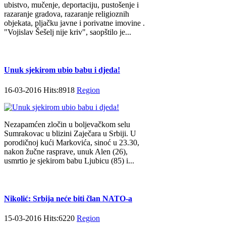
ubistvo, mučenje, deportaciju, pustošenje i
razaranje gradova, razaranje religioznih
objekata, pljačku javne i porivatne imovine .
"Vojislav Šešelj nije kriv", saopštilo je...
Unuk sjekirom ubio babu i djeda!
16-03-2016 Hits:8918
Region
Nezapamćen zločin u boljevačkom selu
Sumrakovac u blizini Zaječara u Srbiji. U
porodičnoj kući Markovića, sinoć u 23.30,
nakon žučne rasprave, unuk Alen (26),
usmrtio je sjekirom babu Ljubicu (85) i...
Nikolić: Srbija neće biti član NATO-a
15-03-2016 Hits:6220
Region