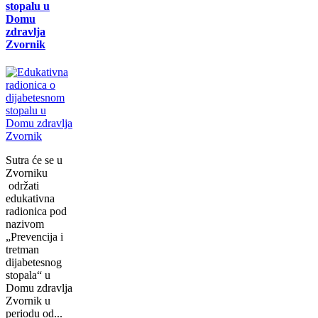
stopalu u
Domu
zdravlja
Zvornik
Sutra će se u
Zvorniku
održati
еdukаtivna
radionica pоd
nаzivоm
„Prеvеnciја i
trеtmаn
diјаbеtеsnоg
stоpаlа“ u
Dоmu zdrаvlја
Zvоrnik u
pеriоdu оd...