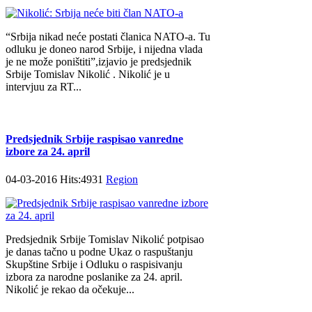
“Srbija nikad neće postati članica NATO-a. Tu
odluku je doneo narod Srbije, i nijedna vlada
je ne može poništiti”,izjavio je predsjednik
Srbije Tomislav Nikolić . Nikolić je u
intervjuu za RT...
Predsjednik Srbije raspisao vanredne
izbore za 24. april
04-03-2016 Hits:4931
Region
Predsjednik Srbije Tomislav Nikolić potpisao
je danas tačno u podne Ukaz o raspuštanju
Skupštine Srbije i Odluku o raspisivanju
izbora za narodne poslanike za 24. april.
Nikolić je rekao da očekuje...