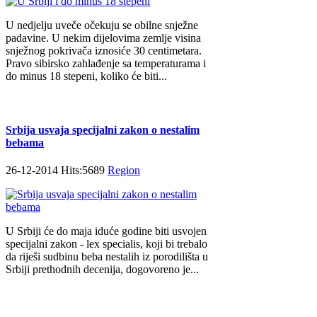
U nedjelju uveče očekuju se obilne snježne
padavine. U nekim dijelovima zemlje visina
snježnog pokrivača iznosiće 30 centimetara.
Pravo sibirsko zahlađenje sa temperaturama i
do minus 18 stepeni, koliko će biti...
Srbija usvaja specijalni zakon o nestalim
bebama
26-12-2014 Hits:5689
Region
U Srbiji će do maja iduće godine biti usvojen
specijalni zakon - lex specialis, koji bi trebalo
da riješi sudbinu beba nestalih iz porodilišta u
Srbiji prethodnih decenija, dogovoreno je...