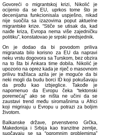
Govoreći o migrantskoj krizi, Nikolić je
ocijenio da se EU, uprkos tome što je
decenijama funkcionisala uspješno, nikad
nije suočila sa izazovima poput aktuelne
migrantske krize. “Stiče se utisak da, kad
naiđe kriza, Evropa nema više zajedničku
politiku”, konstatovao je srpski predsjednik.
On je dodao da bi povodom priliva
migranata bilo korisno za EU da napravi
neku vrstu dogovora sa Turskom, bez obzira
na to šta bi Ankara time dobila. Nikolić je
upozorio na oprez kada je riječ o masovnom
prilivu tražilaca azila jer je moguće da bi
neki mogli da budu borci ID koji pokušavaju
da prođu kao izbjeglice. Takođe je
napomenuo da Evropu čeka “tektonski
poremećaj” ako se ništa ne učini da se
zaustavi trend među siromašnima u Africi
koji migriraju u Evropu u potrazi za boljim
životom.
Balkanske države, prvenstveno Grčka,
Makedonija i Srbija kao tranzitne zemlje,
suočavaju se sa “ogromnim problemima”