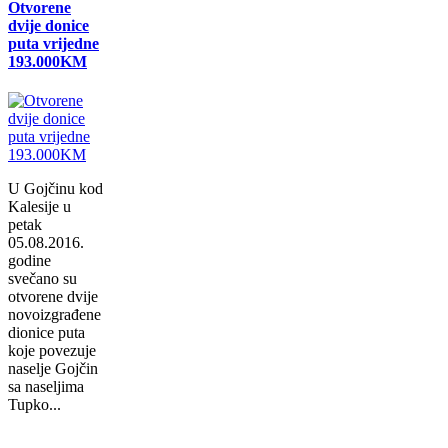
Otvorene
dvije donice
puta vrijedne
193.000KM
U Gojčinu kod
Kalesije u
petak
05.08.2016.
godine
svečano su
otvorene dvije
novoizgrađene
dionice puta
koje povezuje
naselje Gojčin
sa naseljima
Tupko...