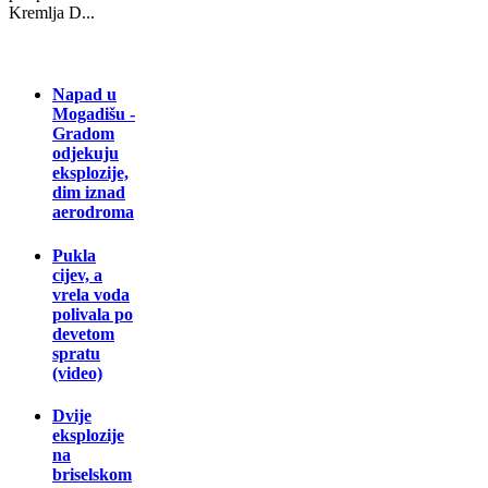
Kremlja D...
Napad u
Mogadišu -
Gradom
odjekuju
eksplozije,
dim iznad
aerodroma
Pukla
cijev, a
vrela voda
polivala po
devetom
spratu
(video)
Dvije
eksplozije
na
briselskom