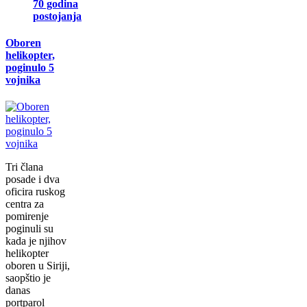
70 godina
postojanja
Oboren
helikopter,
poginulo 5
vojnika
Tri člana
posade i dva
oficira ruskog
centra za
pomirenje
poginuli su
kada je njihov
helikopter
oboren u Siriji,
saopštio je
danas
portparol