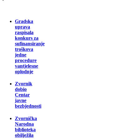
Gradska
uprava
raspisala
konkurs za
sufinansiranje
troškova
jedne
procedure
vantjelesne
oplodnje
Zvornik
dobio
Centar
javne
bezbjednosti
Zvornička
Narodna
biblioteka
obilježila