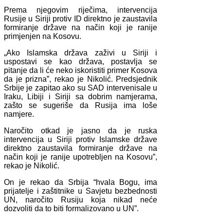
Prema njegovim riječima, intervencija
Rusije u Siriji protiv ID direktno je zaustavila
formiranje države na način koji je ranije
primjenjen na Kosovu.
„Ako Islamska država zaživi u Siriji i
uspostavi se kao država, postavlja se
pitanje da li će neko iskoristiti primer Kosova
da je prizna”, rekao je Nikolić. Predsjednik
Srbije je zapitao ako su SAD intervenisale u
Iraku, Libiji i Siriji sa dobrim namjerama,
zašto se sugeriše da Rusija ima loše
namjere.
Naročito otkad je jasno da je ruska
intervencija u Siriji protiv Islamske države
direktno zaustavila formiranje države na
način koji je ranije upotrebljen na Kosovu”,
rekao je Nikolić.
On je rekao da Srbija “hvala Bogu, ima
prijatelje i zaštitnike u Savjetu bezbednosti
UN, naročito Rusiju koja nikad neće
dozvoliti da to biti formalizovano u UN”.