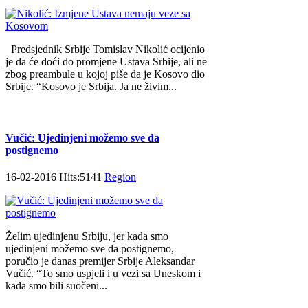
Predsjednik Srbije Tomislav Nikolić ocijenio
je da će doći do promjene Ustava Srbije, ali ne
zbog preambule u kojoj piše da je Kosovo dio
Srbije. “Kosovo je Srbija. Ja ne živim...
Vučić: Ujedinjeni možemo sve da
postignemo
16-02-2016 Hits:5141
Region
Želim ujedinjenu Srbiju, jer kada smo
ujedinjeni možemo sve da postignemo,
poručio je danas premijer Srbije Aleksandar
Vučić. “To smo uspjeli i u vezi sa Uneskom i
kada smo bili suočeni...