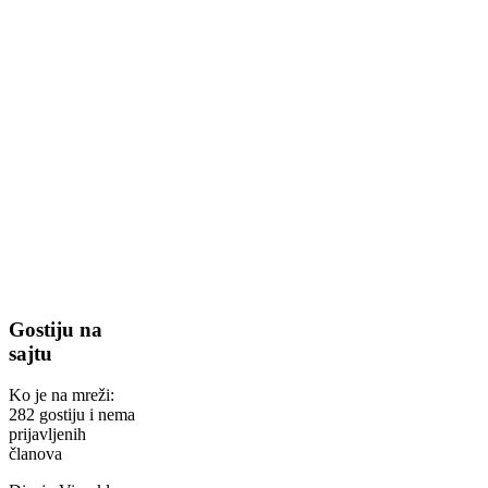
Gostiju na
sajtu
Ko je na mreži:
282 gostiju i nema
prijavljenih
članova