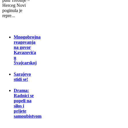
putu Trebinje –
Herceg Novi
poginula je
repre...
Mnogobrojna
reagovanja
na govor
Kavazovića
u
Švajcarskoj
Sarajevo
stidi se!
Drama:
Radnici se
popeli na
silos i
prijete
samoubistvom