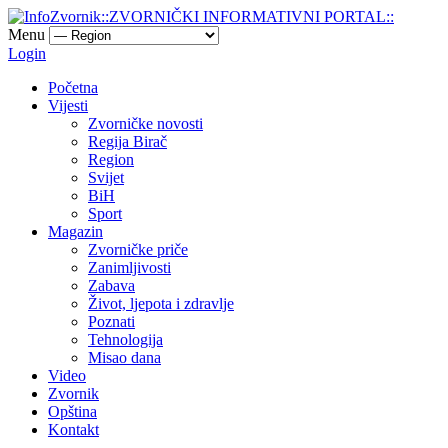
Menu
Login
Početna
Vijesti
Zvorničke novosti
Regija Birač
Region
Svijet
BiH
Sport
Magazin
Zvorničke priče
Zanimljivosti
Zabava
Život, ljepota i zdravlje
Poznati
Tehnologija
Misao dana
Video
Zvornik
Opština
Kontakt