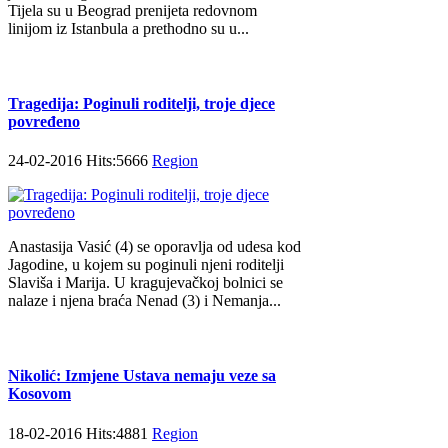
Tijela su u Beograd prenijeta redovnom
linijom iz Istanbula a prethodno su u...
Tragedija: Poginuli roditelji, troje djece
povređeno
24-02-2016 Hits:5666
Region
Anastasija Vasić (4) se oporavlja od udesa kod
Jagodine, u kojem su poginuli njeni roditelji
Slaviša i Marija. U kragujevačkoj bolnici se
nalaze i njena braća Nenad (3) i Nemanja...
Nikolić: Izmjene Ustava nemaju veze sa
Kosovom
18-02-2016 Hits:4881
Region