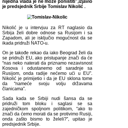
nijedna vlada je ne može poništiti”,izjavio
je predsjednik Srbije Tomislav Nikolić .
Nikolić je u intervjuu za RT naglasio da
Srbija želi dobre odnose sa Rusijom i sa
Zapadom, ali je isključio mogućnost da se
ikada pridruži NATO-u.
On je takođe rekao da iako Beograd želi da
se pridruži EU, ako pristupanje znači da će
“nas neko naterati da priznamo nezavisnost
Kosova i odustanemo od saradnje sa
Rusijom, onda radije nećemo ući u EU”.
Nikolić je primijetio i da je EU sklona tome
da “nameće svoju volju državama
članicama”.
Sada kada se Srbiji nudi šansa da se
pridruži tom bloku i saglasi se sa
zajedničkom spoljnom politikom, “ako to
znači da ćemo morati da se protivimo Rusiji,
onda zašto bismo to želeli?”, upitao je
predsjednik Srbije.