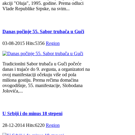
akciji "Oluja", 1995. godine. Prema odluci
Vlade Republike Srpske, na svim...
Danas počinje 55. Sabor trubača u Guči
03-08-2015 Hits:5356
Region
Tradicionlni Sabor trubača u Guči počeće
danas i trajaće do 9. avgusta, a organizatori na
ovoj manifestaciji očekuju više od pola
miliona gostiju. Prema rečima domaćina
ovogodišnje, 55. manifestacije, Slobodana
Jolovića,...
U Srbiji i do minus 18 stepeni
28-12-2014 Hits:6220
Region