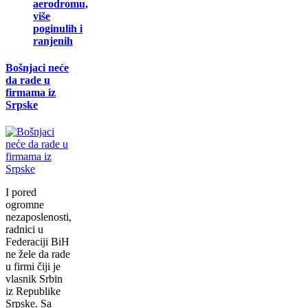
aerodromu,
više
poginulih i
ranjenih
Bošnjaci neće
da rade u
firmama iz
Srpske
I pored
ogromne
nezaposlenosti,
radnici u
Federaciji BiH
ne žele da rade
u firmi čiji je
vlasnik Srbin
iz Republike
Srpske. Sa