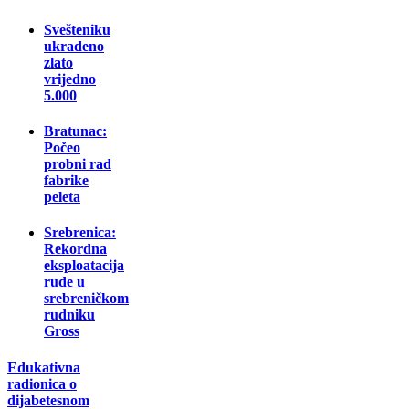
Svešteniku
ukradeno
zlato
vrijedno
5.000
Bratunac:
Počeo
probni rad
fabrike
peleta
Srebrenica:
Rekordna
eksploatacija
rude u
srebreničkom
rudniku
Gross
Edukativna
radionica o
dijabetesnom