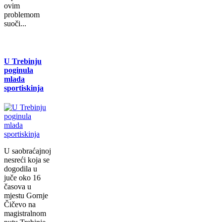
ovim
problemom
suoči...
U Trebinju
poginula
mlada
sportiskinja
U saobraćajnoj
nesreći koja se
dogodila u
juče oko 16
časova u
mjestu Gornje
Čičevo na
magistralnom