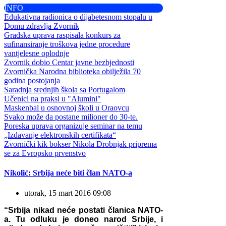
INFO
Edukativna radionica o dijabetesnom stopalu u
Domu zdravlja Zvornik
Gradska uprava raspisala konkurs za
sufinansiranje troškova jedne procedure
vantjelesne oplodnje
Zvornik dobio Centar javne bezbjednosti
Zvornička Narodna biblioteka obilježila 70
godina postojanja
Saradnja srednjih škola sa Portugalom
Učenici na praksi u "Alumini"
Maskenbal u osnovnoj školi u Oraovcu
Svako može da postane milioner do 30-te.
Poreska uprava organizuje seminar na temu
„Izdavanje elektronskih certifikata“
Zvornički kik bokser Nikola Drobnjak priprema
se za Evropsko prvenstvo
Nikolić: Srbija neće biti član NATO-a
utorak, 15 mart 2016 09:08
“Srbija nikad neće postati članica NATO-
a. Tu odluku je doneo narod Srbije, i