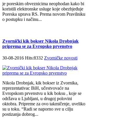
je poreskim obveznicima neophodan kako bi
koristili elektronske usluge koje obezbjeđuje
Poreska uprava RS. Prema novom Pravilniku
o postupku i načinu...
Zvornički kik bokser Nikola Drobnjak
priprema se za Evropsko prvenstvo
30-08-2016 Hits:8332
Zvorničke novosti
Nikola Drobnjak, kik bokser iz Zvornika,
reprezentativac BiH, učestvovaće na
Evropskom prvenstvu u kik boksu , koje se
održava u Ljubljani, u drugoj polovini
oktobra. Pripreme za ovo takmičenje, uveliko
su u toku. “Radi se naporno sve u cilju
postizanja dobrog...