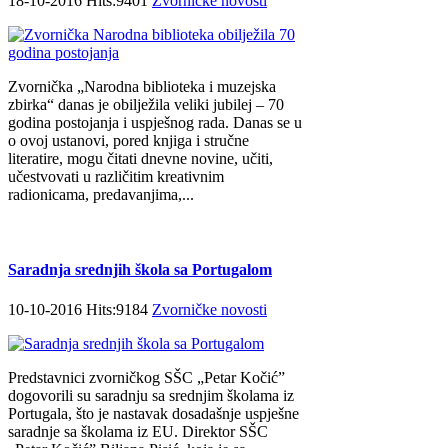
18-10-2016 Hits:9401
Zvorničke novosti
Zvornička „Narodna biblioteka i muzejska
zbirka“ danas je obilježila veliki jubilej – 70
godina postojanja i uspješnog rada. Danas se u
o ovoj ustanovi, pored knjiga i stručne
literatire, mogu čitati dnevne novine, učiti,
učestvovati u različitim kreativnim
radionicama, predavanjima,...
Saradnja srednjih škola sa Portugalom
10-10-2016 Hits:9184
Zvorničke novosti
Predstavnici zvorničkog SŠC „Petar Kočić”
dogovorili su saradnju sa srednjim školama iz
Portugala, što je nastavak dosadašnje uspješne
saradnje sa školama iz EU. Direktor SŠC