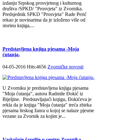
izdanju Srpskog prosvjetnog i kulturnog
društva /SPKD/ "Prosvjeta" iz Zvornika.
Predsjednik SPKD "Prosvjeta" Rade Perić
rekao je novinarima da je izloženo više od
storinu knjiga,...
Predstavljena knjiga pjesama -Moja
ćutanja-
04-05-2016 Hits:4656
Zvorničke novosti
U Zvorniku je predstavljena knjiga pjesama
"Moja ćutanja", autora Radmile Đokić iz
Bijeljine. Predstavljajući knjigu, Đokićeva je
rekla da je knjiga "Moja ćutanja" treća zbirka
pjesama lirskog žanra u kojoj se nalaze pjesme
vezane za Zvornik za kojim je...
Vaskršnje čarolije u centru Zvornika