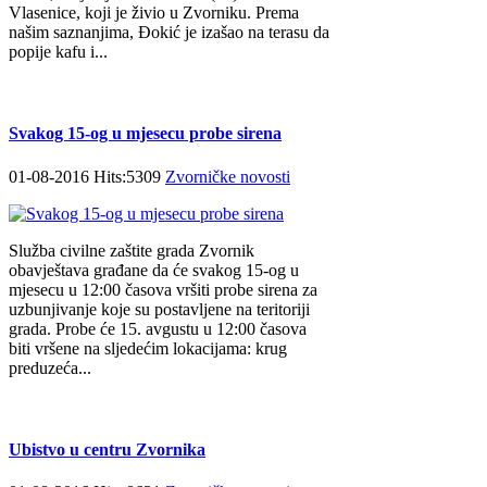
Vlasenice, koji je živio u Zvorniku. Prema
našim saznanjima, Đokić je izašao na terasu da
popije kafu i...
Svakog 15-og u mjesecu probe sirena
01-08-2016 Hits:5309
Zvorničke novosti
Služba civilne zaštite grada Zvornik
obavještava građane da će svakog 15-og u
mjesecu u 12:00 časova vršiti probe sirena za
uzbunjivanje koje su postavljene na teritoriji
grada. Probe će 15. avgustu u 12:00 časova
biti vršene na sljedećim lokacijama: krug
preduzeća...
Ubistvo u centru Zvornika