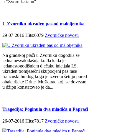
u "Zvornik-stanu"....
U Zvorniku ukraden pas od maloljetnika
29-07-2016 Hits:6079
Zvorničke novosti
Na gradskoj plaži u Zvorniku dogodila se
jedna nesvakidašnja krađa kada je
jedanastogodišnjem dječaku inicijala I.S.
ukraden tromjesečni skupocjeni pas rase
francuski buldog koga je izveo u šetnju pored
obale rijeke Drine. Muškarac koji se dovezao
u džipu konstatovao je da...
Tragedija: Poginula dva mladića u Papraći
26-07-2016 Hits:7817
Zvorničke novosti