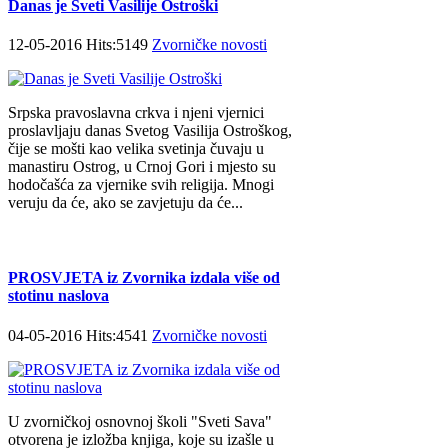
Danas je Sveti Vasilije Ostroški
12-05-2016 Hits:5149
Zvorničke novosti
Srpska pravoslavna crkva i njeni vjernici
proslavljaju danas Svetog Vasilija Ostroškog,
čije se mošti kao velika svetinja čuvaju u
manastiru Ostrog, u Crnoj Gori i mjesto su
hodočašća za vjernike svih religija. Mnogi
veruju da će, ako se zavjetuju da će...
PROSVJETA iz Zvornika izdala više od
stotinu naslova
04-05-2016 Hits:4541
Zvorničke novosti
U zvorničkoj osnovnoj školi "Sveti Sava"
otvorena je izložba knjiga, koje su izašle u