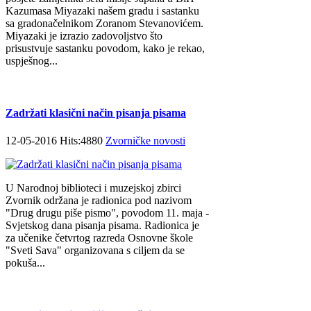
Kazumasa Miyazaki našem gradu i sastanku
sa gradonačelnikom Zoranom Stevanovićem.
Miyazaki je izrazio zadovoljstvo što
prisustvuje sastanku povodom, kako je rekao,
uspješnog...
Zadržati klasični način pisanja pisama
12-05-2016 Hits:4880
Zvorničke novosti
U Narodnoj biblioteci i muzejskoj zbirci
Zvornik održana je radionica pod nazivom
"Drug drugu piše pismo", povodom 11. maja -
Svjetskog dana pisanja pisama. Radionica je
za učenike četvrtog razreda Osnovne škole
"Sveti Sava" organizovana s ciljem da se
pokuša...