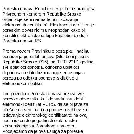
Poreska uprava Republike Srpske u saradnji sa
Privrednom komorom Republike Srpske
organizuje seminar na temu „Izdavanje
elektronskih certifikata“. Elektronski certifikat je
poreskim obveznicima neophodan kako bi
koristili elektronske usluge koje obezbjeđuje
Poreska uprava RS.
Prema novom Pravilniku o postupku i načinu
ponošenja poreskih prijava (Službeni glasnik
Republike Srpske 7/16), od 01.01.2017. godine,
svi isplatioci dohotka, odnosno uplatioci
doprinosa će biti dužni da mjesečne prijave
poreza po odbitku podnose isključivo u
elektronskom obliku.
Tim povodom Poreska uprava poziva sve
poreske obveznike koji do sada nisu dobili
elektronski certifikat PURS, da se prijave za
učešće na seminar i da podnesu zahtjev za
izdavanje elektronskog certifikata te na ovaj
način iskoriste pogodnosti elektronske
komunikacije sa Poreskom upravom.
Podsjećamo da je ova usluga za poreske