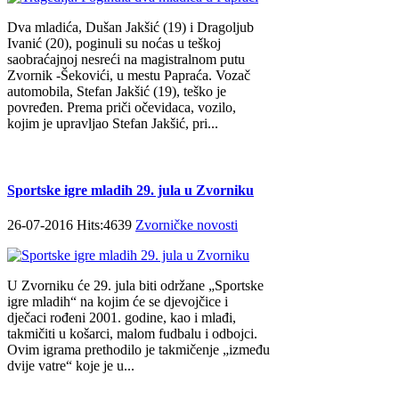
Dva mladića, Dušan Jakšić (19) i Dragoljub
Ivanić (20), poginuli su noćas u teškoj
saobraćajnoj nesreći na magistralnom putu
Zvornik -Šekovići, u mestu Papraća. Vozač
automobila, Stefan Jakšić (19), teško je
povređen. Prema priči očevidaca, vozilo,
kojim je upravljao Stefan Jakšić, pri...
Sportske igre mladih 29. jula u Zvorniku
26-07-2016 Hits:4639
Zvorničke novosti
U Zvorniku će 29. jula biti održane „Sportske
igre mladih“ na kojim će se djevojčice i
dječaci rođeni 2001. godine, kao i mlađi,
takmičiti u košarci, malom fudbalu i odbojci.
Ovim igrama prethodilo je takmičenje „između
dvije vatre“ koje je u...