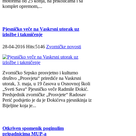
motorima od 25 konja, na prikolicama i sa
komplet opremom,...
Pjesničko veče na Vaskrsni utorak uz
izložbe i takmičenje
28-04-2016 Hits:5146
Zvorničke novosti
Zvorničko Srpsko prosvjetno i kulturno
društvo „Prosvjeta“ prirediće na Vaskrsni
utorak, 3. maja, u 19 časova u Osnovnoj školi
„Sveti Sava“ Pjesničko veče Radmile Đokić.
Predsjednik zvorničke „Prosvjete“ Radosav
Perić podsjetio je da je Đokićeva pjesnikinja iz
Bijeljine koja je...
Otkriven spomenik poginulim
pripadnicima MUP-a