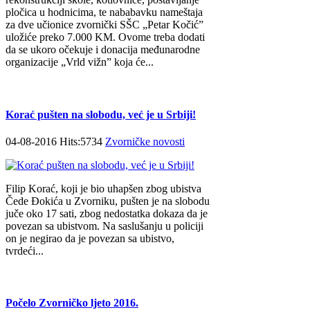
pločica u hodnicima, te nababavku nameštaja
za dve učionice zvornički SŠC „Petar Kočić”
uložiće preko 7.000 KM. Ovome treba dodati
da se ukoro očekuje i donacija međunarodne
organizacije „Vrld vižn” koja će...
Korać pušten na slobodu, već je u Srbiji!
04-08-2016 Hits:5734
Zvorničke novosti
Filip Korać, koji je bio uhapšen zbog ubistva
Čede Đokića u Zvorniku, pušten je na slobodu
juče oko 17 sati, zbog nedostatka dokaza da je
povezan sa ubistvom. Na saslušanju u policiji
on je negirao da je povezan sa ubistvo,
tvrdeći...
Počelo Zvorničko ljeto 2016.