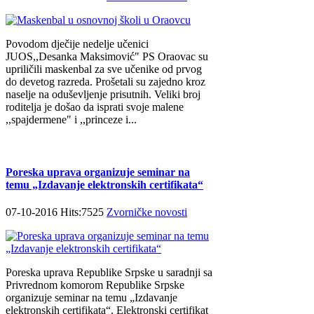
Povodom dječije nedelje učenici
JUOS,,Desanka Maksimović" PS Oraovac su
upriličili maskenbal za sve učenike od prvog
do devetog razreda. Prošetali su zajedno kroz
naselje na oduševljenje prisutnih. Veliki broj
roditelja je došao da isprati svoje malene
,,spajdermene" i ,,princeze i...
Poreska uprava organizuje seminar na
temu „Izdavanje elektronskih certifikata“
07-10-2016 Hits:7525
Zvorničke novosti
Poreska uprava Republike Srpske u saradnji sa
Privrednom komorom Republike Srpske
organizuje seminar na temu „Izdavanje
elektronskih certifikata“. Elektronski certifikat