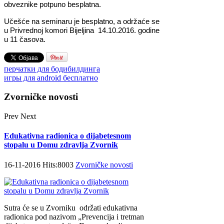
obveznike potpuno besplatna.
Učešće na seminaru je besplatno, a održaće se
u Privrednoj komori Bijeljina 14.10.2016. godine
u 11 časova.
перчатки для бодибилдинга
игры для android бесплатно
Zvorničke novosti
Prev
Next
Edukativna radionica o dijabetesnom
stopalu u Domu zdravlja Zvornik
16-11-2016 Hits:8003
Zvorničke novosti
Sutra će se u Zvorniku održati еdukаtivna
radionica pоd nаzivоm „Prеvеnciја i trеtmаn