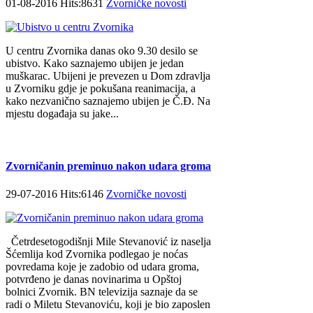
01-08-2016 Hits:8631
Zvorničke novosti
U centru Zvornika danas oko 9.30 desilo se
ubistvo. Kako saznajemo ubijen je jedan
muškarac. Ubijeni je prevezen u Dom zdravlja
u Zvorniku gdje je pokušana reanimacija, a
kako nezvanično saznajemo ubijen je Č.Đ. Na
mjestu događaja su jake...
Zvorničanin preminuo nakon udara groma
29-07-2016 Hits:6146
Zvorničke novosti
Četrdesetogodišnji Mile Stevanović iz naselja
Šćemlija kod Zvornika podlegao je noćas
povredama koje je zadobio od udara groma,
potvrđeno je danas novinarima u Opštoj
bolnici Zvornik. BN televizija saznaje da se
radi o Miletu Stevanoviću, koji je bio zaposlen