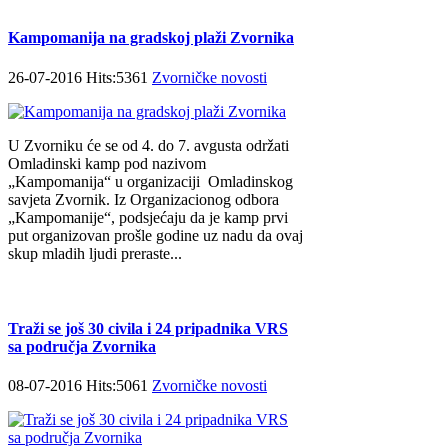
Kampomanija na gradskoj plaži Zvornika
26-07-2016 Hits:5361
Zvorničke novosti
U Zvorniku će se od 4. do 7. avgusta održati
Omladinski kamp pod nazivom
„Kampomanija“ u organizaciji Omladinskog
savjeta Zvornik. Iz Organizacionog odbora
„Kampomanije“, podsjećaju da je kamp prvi
put organizovan prošle godine uz nadu da ovaj
skup mladih ljudi preraste...
Traži se još 30 civila i 24 pripadnika VRS
sa područja Zvornika
08-07-2016 Hits:5061
Zvorničke novosti