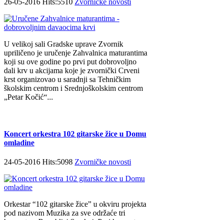
26-05-2016 Hits:5510
Zvorničke novosti
U velikoj sali Gradske uprave Zvornik
upriličeno je uručenje Zahvalnica maturantima
koji su ove godine po prvi put dobrovoljno
dali krv u akcijama koje je zvornički Crveni
krst organizovao u saradnji sa Tehničkim
školskim centrom i Srednjoškolskim centrom
„Petar Kočić“...
Koncert orkestra 102 gitarske žice u Domu
omladine
24-05-2016 Hits:5098
Zvorničke novosti
Orkestar “102 gitarske žice” u okviru projekta
pod nazivom Muzika za sve održaće tri