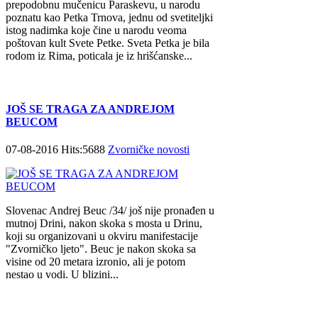
prepodobnu mučenicu Paraskevu, u narodu
poznatu kao Petka Trnova, jednu od svetiteljki
istog nadimka koje čine u narodu veoma
poštovan kult Svete Petke. Sveta Petka je bila
rodom iz Rima, poticala je iz hrišćanske...
JOŠ SE TRAGA ZA ANDREJOM
BEUCOM
07-08-2016 Hits:5688
Zvorničke novosti
Slovenac Andrej Beuc /34/ još nije pronađen u
mutnoj Drini, nakon skoka s mosta u Drinu,
koji su organizovani u okviru manifestacije
"Zvorničko ljeto". Beuc je nakon skoka sa
visine od 20 metara izronio, ali je potom
nestao u vodi. U blizini...