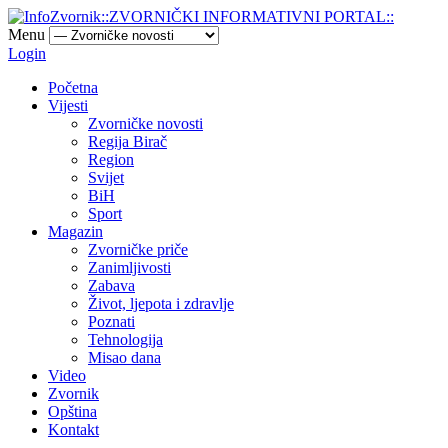
Menu
Login
Početna
Vijesti
Zvorničke novosti
Regija Birač
Region
Svijet
BiH
Sport
Magazin
Zvorničke priče
Zanimljivosti
Zabava
Život, ljepota i zdravlje
Poznati
Tehnologija
Misao dana
Video
Zvornik
Opština
Kontakt