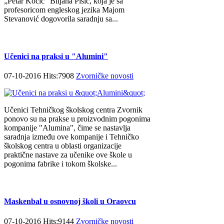
„Petar Kočić” Biljana Pisić, koja je sa
profesoricom engleskog jezika Majom
Stevanović dogovorila saradnju sa...
Učenici na praksi u "Alumini"
07-10-2016 Hits:7908
Zvorničke novosti
Učenici Tehničkog školskog centra Zvornik
ponovo su na prakse u proizvodnim pogonima
kompanije "Alumina", čime se nastavlja
saradnja između ove kompanije i Tehničko
školskog centra u oblasti organizacije
praktične nastave za učenike ove škole u
pogonima fabrike i tokom školske...
Maskenbal u osnovnoj školi u Oraovcu
07-10-2016 Hits:9144
Zvorničke novosti