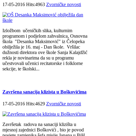
17-05-2016 Hits:4963
Zvorničke novosti
Izložbom učeničkih slika, kulturnim
programom i podjelom zahvalnica, Osnovna
škola "Desanka Maksimović" iz Čelopeka
obilježila je 16. maj - Dan škole. Vršilac
dužnosti direktora ove škole Sanja Kalajdžić
rekla je novinarima da su u programu
učestvovali učenici recitatorske i folklorne
sekcije, te školski...
Završena sanacija klizista u Boškovićima
17-05-2016 Hits:4629
Zvorničke novosti
Završetak radova na sanaciji klizišta u
mjesnoj zajednici Boškovići , bio je povod
posjete zamjenika šefa misije Japana u BiH