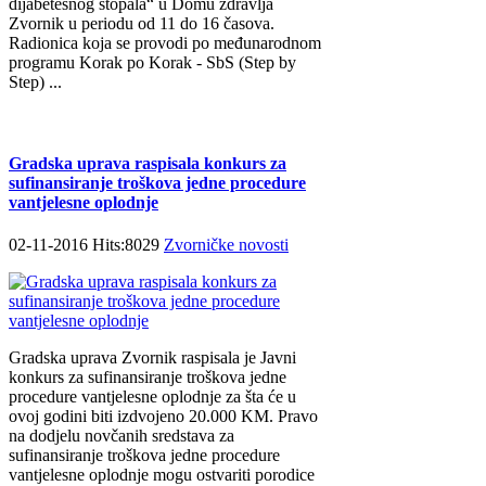
diјаbеtеsnоg stоpаlа“ u Dоmu zdrаvlја
Zvоrnik u pеriоdu оd 11 dо 16 čаsоvа.
Rаdiоnicа kоја sе prоvоdi pо mеđunаrоdnоm
prоgrаmu Kоrаk pо Kоrаk - SbS (Step by
Step) ...
Gradska uprava raspisala konkurs za
sufinansiranje troškova jedne procedure
vantjelesne oplodnje
02-11-2016 Hits:8029
Zvorničke novosti
Gradska uprava Zvornik raspisala je Javni
konkurs za sufinansiranje troškova jedne
procedure vantjelesne oplodnje za šta će u
ovoj godini biti izdvojeno 20.000 KM. Pravo
na dodjelu novčanih sredstava za
sufinansiranje troškova jedne procedure
vantjelesne oplodnje mogu ostvariti porodice