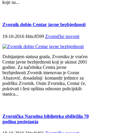
koje su...
Zvornik dobio Centar javne bezbjednosti
19-10-2016 Hits:8599
Zvorničke novosti
Dobijanjem statusa grada, Zvorniku je vraćen
Centar javne bezbjednosti koji je ukinut 2001
godine. Za načelnika Centra javne
bezbjednosti Zvornik imenovan je Goran
Abazović, dosadašnji komandir jedinice za
podršku Zvornik. Osim Zvornika, Centar će,
pokrivati i šest opština odnosno policijskih
stanica...
Zvornička Narodna biblioteka obilježila 70
godina postojanja