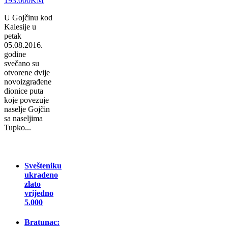
U Gojčinu kod
Kalesije u
petak
05.08.2016.
godine
svečano su
otvorene dvije
novoizgrađene
dionice puta
koje povezuje
naselje Gojčin
sa naseljima
Tupko...
Svešteniku
ukradeno
zlato
vrijedno
5.000
Bratunac: