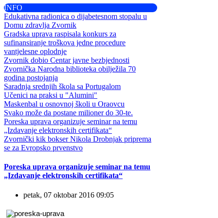
INFO
Edukativna radionica o dijabetesnom stopalu u
Domu zdravlja Zvornik
Gradska uprava raspisala konkurs za
sufinansiranje troškova jedne procedure
vantjelesne oplodnje
Zvornik dobio Centar javne bezbjednosti
Zvornička Narodna biblioteka obilježila 70
godina postojanja
Saradnja srednjih škola sa Portugalom
Učenici na praksi u "Alumini"
Maskenbal u osnovnoj školi u Oraovcu
Svako može da postane milioner do 30-te.
Poreska uprava organizuje seminar na temu
„Izdavanje elektronskih certifikata“
Zvornički kik bokser Nikola Drobnjak priprema
se za Evropsko prvenstvo
Poreska uprava organizuje seminar na temu
„Izdavanje elektronskih certifikata“
petak, 07 oktobar 2016 09:05