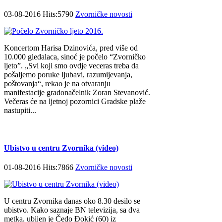
03-08-2016 Hits:5790
Zvorničke novosti
Koncertom Harisa Dzinovića, pred više od
10.000 gledalaca, sinoć je počelo “Zvorničko
ljeto”. „Svi koji smo ovdje veceras treba da
pošaljemo poruke ljubavi, razumijevanja,
poštovanja“, rekao je na otvaranju
manifestacije gradonačelnik Zoran Stevanović.
Večeras će na ljetnoj pozornici Gradske plaže
nastupiti...
Ubistvo u centru Zvornika (video)
01-08-2016 Hits:7866
Zvorničke novosti
U centru Zvornika danas oko 8.30 desilo se
ubistvo. Kako saznaje BN televizija, sa dva
metka, ubijen je Čedo Đokić (60) iz