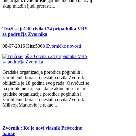
put organizovan prošle godine uz nadu da ovaj
skup mladih ljudi preraste...
Traži se još 30 civila i 24 pripadnika VRS
sa područja Zvornika
08-07-2016 Hits:5063
Zvorničke novosti
Gradske organizacija porodica poginulih i
zarobljenih boraca i nestalih civila Zvornik
obilježila je 18 godina svog rada. Osvrćući se
na probleme koji su i dalje aktuelni sekretar
gradske organizacija porodica poginulih i
zarobljenih boraca i nestalih civila Zvornik
MilivojeMarković je rekao...
Zvornik : Ko je novi vlasnik Privredne
banke