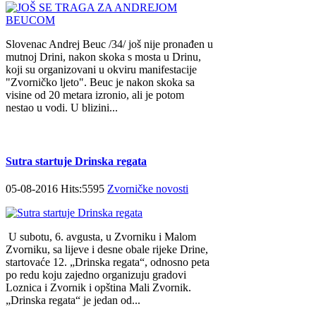
Slovenac Andrej Beuc /34/ još nije pronađen u
mutnoj Drini, nakon skoka s mosta u Drinu,
koji su organizovani u okviru manifestacije
"Zvorničko ljeto". Beuc je nakon skoka sa
visine od 20 metara izronio, ali je potom
nestao u vodi. U blizini...
Sutra startuje Drinska regata
05-08-2016 Hits:5595
Zvorničke novosti
U subotu, 6. avgusta, u Zvorniku i Malom
Zvorniku, sa lijeve i desne obale rijeke Drine,
startovaće 12. „Drinska regata“, odnosno peta
po redu koju zajedno organizuju gradovi
Loznica i Zvornik i opština Mali Zvornik.
„Drinska regata“ je jedan od...