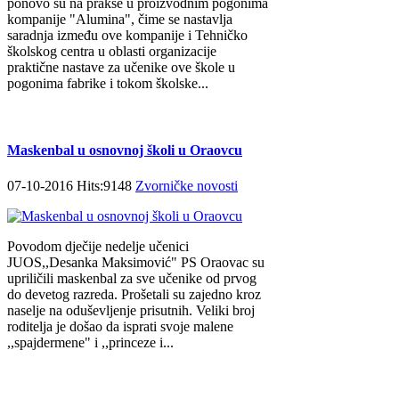
ponovo su na prakse u proizvodnim pogonima
kompanije "Alumina", čime se nastavlja
saradnja između ove kompanije i Tehničko
školskog centra u oblasti organizacije
praktične nastave za učenike ove škole u
pogonima fabrike i tokom školske...
Maskenbal u osnovnoj školi u Oraovcu
07-10-2016 Hits:9148
Zvorničke novosti
Povodom dječije nedelje učenici
JUOS,,Desanka Maksimović" PS Oraovac su
upriličili maskenbal za sve učenike od prvog
do devetog razreda. Prošetali su zajedno kroz
naselje na oduševljenje prisutnih. Veliki broj
roditelja je došao da isprati svoje malene
,,spajdermene" i ,,princeze i...