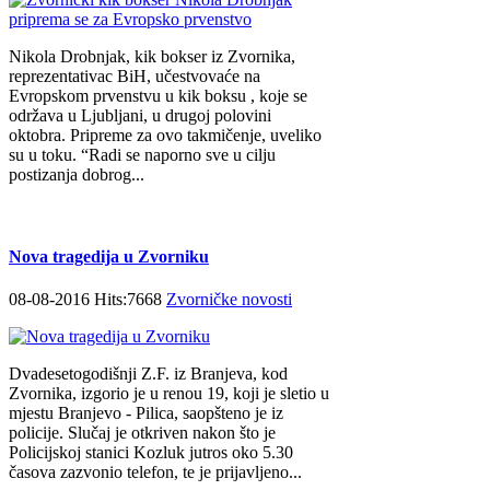
Nikola Drobnjak, kik bokser iz Zvornika,
reprezentativac BiH, učestvovaće na
Evropskom prvenstvu u kik boksu , koje se
održava u Ljubljani, u drugoj polovini
oktobra. Pripreme za ovo takmičenje, uveliko
su u toku. “Radi se naporno sve u cilju
postizanja dobrog...
Nova tragedija u Zvorniku
08-08-2016 Hits:7668
Zvorničke novosti
Dvadesetogodišnji Z.F. iz Branjeva, kod
Zvornika, izgorio je u renou 19, koji je sletio u
mjestu Branjevo - Pilica, saopšteno je iz
policije. Slučaj je otkriven nakon što je
Policijskoj stanici Kozluk jutros oko 5.30
časova zazvonio telefon, te je prijavljeno...