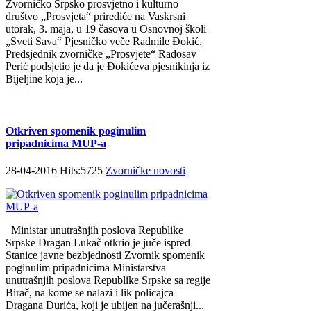
Zvorničko Srpsko prosvjetno i kulturno
društvo „Prosvjeta“ prirediće na Vaskrsni
utorak, 3. maja, u 19 časova u Osnovnoj školi
„Sveti Sava“ Pjesničko veče Radmile Đokić.
Predsjednik zvorničke „Prosvjete“ Radosav
Perić podsjetio je da je Đokićeva pjesnikinja iz
Bijeljine koja je...
Otkriven spomenik poginulim
pripadnicima MUP-a
28-04-2016 Hits:5725
Zvorničke novosti
Ministar unutrašnjih poslova Republike
Srpske Dragan Lukač otkrio je juče ispred
Stanice javne bezbjednosti Zvornik spomenik
poginulim pripadnicima Ministarstva
unutrašnjih poslova Republike Srpske sa regije
Birač, na kome se nalazi i lik policajca
Dragana Đurića, koji je ubijen na jučerašnji...