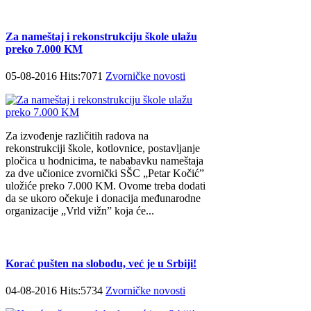
Za nameštaj i rekonstrukciju škole ulažu
preko 7.000 KM
05-08-2016 Hits:7071
Zvorničke novosti
Za izvođenje različitih radova na
rekonstrukciji škole, kotlovnice, postavljanje
pločica u hodnicima, te nababavku nameštaja
za dve učionice zvornički SŠC „Petar Kočić”
uložiće preko 7.000 KM. Ovome treba dodati
da se ukoro očekuje i donacija međunarodne
organizacije „Vrld vižn” koja će...
Korać pušten na slobodu, već je u Srbiji!
04-08-2016 Hits:5734
Zvorničke novosti