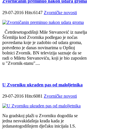
Zvorničanin preminuo nakon udara groma
29-07-2016 Hits:6147
Zvorničke novosti
Četrdesetogodišnji Mile Stevanović iz naselja
Šćemlija kod Zvornika podlegao je noćas
povredama koje je zadobio od udara groma,
potvrđeno je danas novinarima u Opštoj
bolnici Zvornik. BN televizija saznaje da se
radi o Miletu Stevanoviću, koji je bio zaposlen
u "Zvornik-stanu"....
U Zvorniku ukraden pas od maloljetnika
29-07-2016 Hits:6081
Zvorničke novosti
Na gradskoj plaži u Zvorniku dogodila se
jedna nesvakidašnja krađa kada je
jedanastogodišnjem dječaku inicijala I.S.