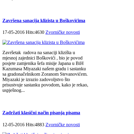
Završena sanacija klizista u Boškovićima
17-05-2016 Hits:4630
Zvorničke novosti
Završetak radova na sanaciji klizišta u
mjesnoj zajednici Boškovići , bio je povod
posjete zamjenika šefa misije Japana u BiH
Kazumasa Miyazaki našem gradu i sastanku
sa gradonačelnikom Zoranom Stevanovićem.
Miyazaki je izrazio zadovoljstvo što
prisustvuje sastanku povodom, kako je rekao,
uspješnog...
Zadržati klasični način pisanja pisama
12-05-2016 Hits:4883
Zvorničke novosti