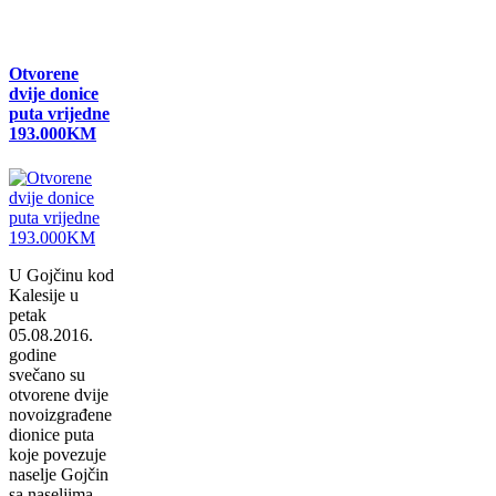
Otvorene
dvije donice
puta vrijedne
193.000KM
U Gojčinu kod
Kalesije u
petak
05.08.2016.
godine
svečano su
otvorene dvije
novoizgrađene
dionice puta
koje povezuje
naselje Gojčin
sa naseljima