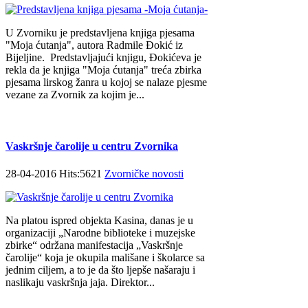
U Zvorniku je predstavljena knjiga pjesama
"Moja ćutanja", autora Radmile Đokić iz
Bijeljine. Predstavljajući knjigu, Đokićeva je
rekla da je knjiga "Moja ćutanja" treća zbirka
pjesama lirskog žanra u kojoj se nalaze pjesme
vezane za Zvornik za kojim je...
Vaskršnje čarolije u centru Zvornika
28-04-2016 Hits:5621
Zvorničke novosti
Na platou ispred objekta Kasina, danas je u
organizaciji „Narodne biblioteke i muzejske
zbirke“ održana manifestacija „Vaskršnje
čarolije“ koja je okupila mališane i školarce sa
jednim ciljem, a to je da što ljepše našaraju i
naslikaju vaskršnja jaja. Direktor...