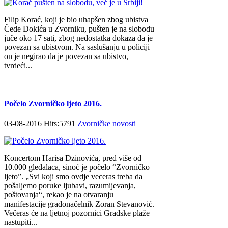
Filip Korać, koji je bio uhapšen zbog ubistva
Čede Đokića u Zvorniku, pušten je na slobodu
juče oko 17 sati, zbog nedostatka dokaza da je
povezan sa ubistvom. Na saslušanju u policiji
on je negirao da je povezan sa ubistvo,
tvrdeći...
Počelo Zvorničko ljeto 2016.
03-08-2016 Hits:5791
Zvorničke novosti
Koncertom Harisa Dzinovića, pred više od
10.000 gledalaca, sinoć je počelo “Zvorničko
ljeto”. „Svi koji smo ovdje veceras treba da
pošaljemo poruke ljubavi, razumijevanja,
poštovanja“, rekao je na otvaranju
manifestacije gradonačelnik Zoran Stevanović.
Večeras će na ljetnoj pozornici Gradske plaže
nastupiti...