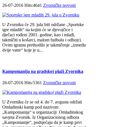
26-07-2016 Hits:4641
Zvorničke novosti
U Zvorniku će 29. jula biti održane „Sportske
igre mladih“ na kojim će se djevojčice i
dječaci rođeni 2001. godine, kao i mlađi,
takmičiti u košarci, malom fudbalu i odbojci.
Ovim igrama prethodilo je takmičenje „između
dvije vatre“ koje je u...
Kampomanija na gradskoj plaži Zvornika
26-07-2016 Hits:5361
Zvorničke novosti
U Zvorniku će se od 4. do 7. avgusta održati
Omladinski kamp pod nazivom
„Kampomanija“ u organizaciji Omladinskog
savjeta Zvornik. Iz Organizacionog odbora
„Kampomanije“, podsjećaju da je kamp prvi