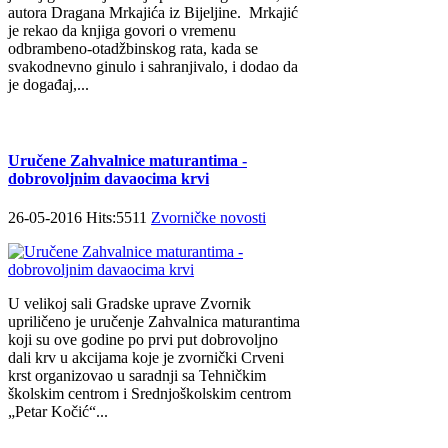
autora Dragana Mrkajića iz Bijeljine. Mrkajić
je rekao da knjiga govori o vremenu
odbrambeno-otadžbinskog rata, kada se
svakodnevno ginulo i sahranjivalo, i dodao da
je događaj,...
Uručene Zahvalnice maturantima -
dobrovoljnim davaocima krvi
26-05-2016 Hits:5511
Zvorničke novosti
U velikoj sali Gradske uprave Zvornik
upriličeno je uručenje Zahvalnica maturantima
koji su ove godine po prvi put dobrovoljno
dali krv u akcijama koje je zvornički Crveni
krst organizovao u saradnji sa Tehničkim
školskim centrom i Srednjoškolskim centrom
„Petar Kočić“...