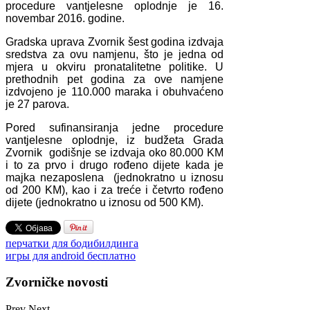
procedure vantjelesne oplodnje je 16.
novembar 2016. godine.
Gradska uprava Zvornik šest godina izdvaja
sredstva za ovu namjenu, što je jedna od
mjera u okviru pronatalitetne politike. U
prethodnih pet godina za ove namjene
izdvojeno je 110.000 maraka i obuhvaćeno
je 27 parova.
Pored sufinansiranja jedne procedure
vantjelesne oplodnje, iz budžeta Grada
Zvornik godišnje se izdvaja oko 80.000 KM
i to za prvo i drugo rođeno dijete kada je
majka nezaposlena (jednokratno u iznosu
od 200 KM), kao i za treće i četvrto rođeno
dijete (jednokratno u iznosu od 500 KM).
перчатки для бодибилдинга
игры для android бесплатно
Zvorničke novosti
Prev
Next