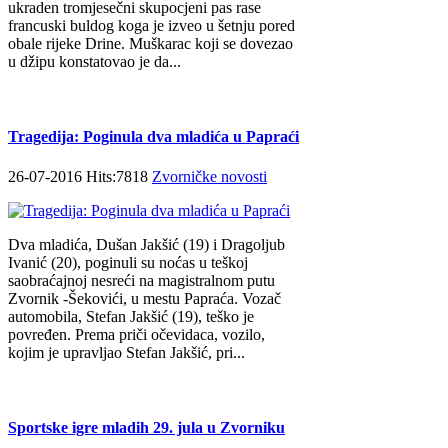
ukraden tromjesečni skupocjeni pas rase
francuski buldog koga je izveo u šetnju pored
obale rijeke Drine. Muškarac koji se dovezao
u džipu konstatovao je da...
Tragedija: Poginula dva mladića u Papraći
26-07-2016 Hits:7818
Zvorničke novosti
Dva mladića, Dušan Jakšić (19) i Dragoljub
Ivanić (20), poginuli su noćas u teškoj
saobraćajnoj nesreći na magistralnom putu
Zvornik -Šekovići, u mestu Papraća. Vozač
automobila, Stefan Jakšić (19), teško je
povređen. Prema priči očevidaca, vozilo,
kojim je upravljao Stefan Jakšić, pri...
Sportske igre mladih 29. jula u Zvorniku