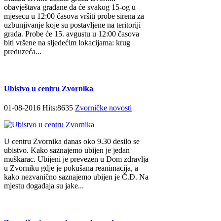
obavještava građane da će svakog 15-og u
mjesecu u 12:00 časova vršiti probe sirena za
uzbunjivanje koje su postavljene na teritoriji
grada. Probe će 15. avgustu u 12:00 časova
biti vršene na sljedećim lokacijama: krug
preduzeća...
Ubistvo u centru Zvornika
01-08-2016 Hits:8635
Zvorničke novosti
U centru Zvornika danas oko 9.30 desilo se
ubistvo. Kako saznajemo ubijen je jedan
muškarac. Ubijeni je prevezen u Dom zdravlja
u Zvorniku gdje je pokušana reanimacija, a
kako nezvanično saznajemo ubijen je Č.Đ. Na
mjestu događaja su jake...