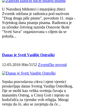
U Narodnoj biblioteci i muzejskoj zbirci
Zvornik održana je radionica pod nazivom
"Drug drugu piše pismo", povodom 11. maja -
Svjetskog dana pisanja pisama. Radionica je
za učenike četvrtog razreda Osnovne škole
"Sveti Sava" organizovana s ciljem da se
pokuša...
Danas je Sveti Vasilije Ostroški
12-05-2016 Hits:5152
Zvorničke novosti
Srpska pravoslavna crkva i njeni vjernici
proslavljaju danas Svetog Vasilija Ostroškog,
čije se mošti kao velika svetinja čuvaju u
manastiru Ostrog, u Crnoj Gori i mjesto su
hodočašća za vjernike svih religija. Mnogi
veruju da će, ako se zavjetuju da će...