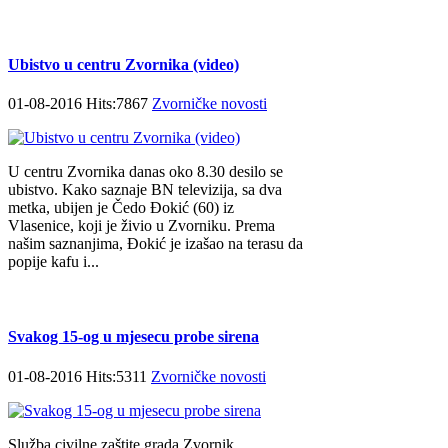
Ubistvo u centru Zvornika (video)
01-08-2016 Hits:7867
Zvorničke novosti
U centru Zvornika danas oko 8.30 desilo se
ubistvo. Kako saznaje BN televizija, sa dva
metka, ubijen je Čedo Đokić (60) iz
Vlasenice, koji je živio u Zvorniku. Prema
našim saznanjima, Đokić je izašao na terasu da
popije kafu i...
Svakog 15-og u mjesecu probe sirena
01-08-2016 Hits:5311
Zvorničke novosti
Služba civilne zaštite grada Zvornik