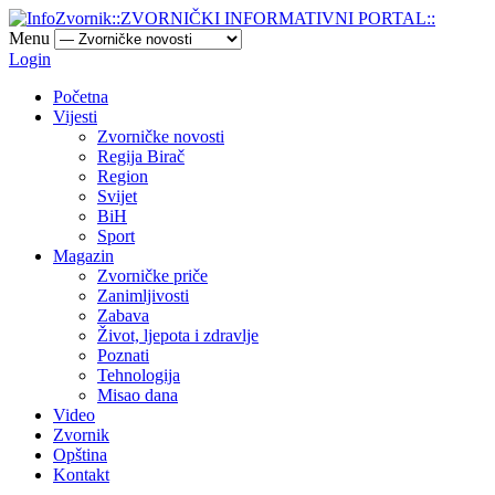
Menu
Login
Početna
Vijesti
Zvorničke novosti
Regija Birač
Region
Svijet
BiH
Sport
Magazin
Zvorničke priče
Zanimljivosti
Zabava
Život, ljepota i zdravlje
Poznati
Tehnologija
Misao dana
Video
Zvornik
Opština
Kontakt