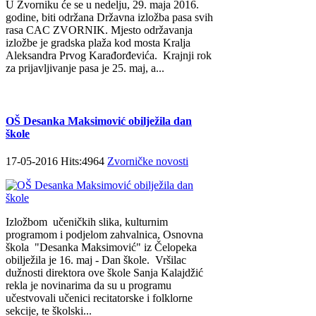
U Zvorniku će se u nedelju, 29. maja 2016.
godine, biti održana Državna izložba pasa svih
rasa CAC ZVORNIK. Mjesto održavanja
izložbe je gradska plaža kod mosta Kralja
Aleksandra Prvog Karađorđevića. Krajnji rok
za prijavljivanje pasa je 25. maj, a...
OŠ Desanka Maksimović obilježila dan
škole
17-05-2016 Hits:4964
Zvorničke novosti
Izložbom učeničkih slika, kulturnim
programom i podjelom zahvalnica, Osnovna
škola "Desanka Maksimović" iz Čelopeka
obilježila je 16. maj - Dan škole. Vršilac
dužnosti direktora ove škole Sanja Kalajdžić
rekla je novinarima da su u programu
učestvovali učenici recitatorske i folklorne
sekcije, te školski...