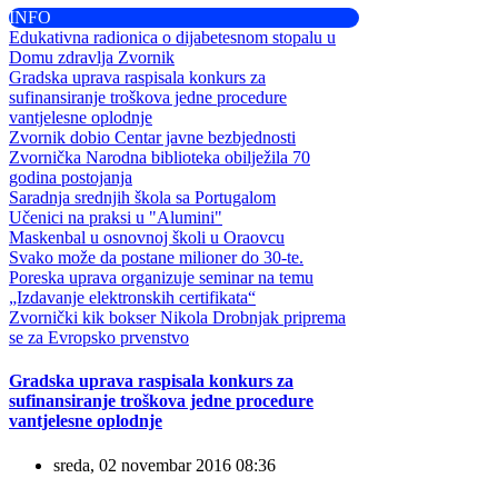
INFO
Edukativna radionica o dijabetesnom stopalu u
Domu zdravlja Zvornik
Gradska uprava raspisala konkurs za
sufinansiranje troškova jedne procedure
vantjelesne oplodnje
Zvornik dobio Centar javne bezbjednosti
Zvornička Narodna biblioteka obilježila 70
godina postojanja
Saradnja srednjih škola sa Portugalom
Učenici na praksi u "Alumini"
Maskenbal u osnovnoj školi u Oraovcu
Svako može da postane milioner do 30-te.
Poreska uprava organizuje seminar na temu
„Izdavanje elektronskih certifikata“
Zvornički kik bokser Nikola Drobnjak priprema
se za Evropsko prvenstvo
Gradska uprava raspisala konkurs za
sufinansiranje troškova jedne procedure
vantjelesne oplodnje
sreda, 02 novembar 2016 08:36