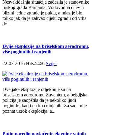
Nesvakidašnja situacija zadesila je stanovnike
ruskog grada Barnaula. Vodovodna cijev u
blizini jedne zgrade je pukla, a mlaz je bio
toliko jak da je zalivao cijelu zgradu od vrha
do...
Dvije eksplozije na briselskom aerodromu,
više poginulih i ranjenih
22-03-2016 Hits:5466
Svijet
Dve jake eksplozije odjeknule su na
briselskom aerodromu Zaventem, a belgijska
policija je saopštila da je nekoliko ljudi
poginulo, kao i da ima ranjenih. Za sada nije
poznat uzrok eksplozija, a...
Putin naredio povlačenje glavnine vojnih