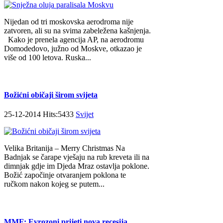
Nijedan od tri moskovska aerodroma nije
zatvoren, ali su na svima zabeležena kašnjenja.
Kako je prenela agencija AP, na aerodromu
Domodedovo, južno od Moskve, otkazao je
više od 100 letova. Ruska...
Božićni običaji širom svijeta
25-12-2014 Hits:5433
Svijet
Velika Britanija – Merry Christmas Na
Badnjak se čarape vješaju na rub kreveta ili na
dimnjak gdje im Djeda Mraz ostavlja poklone.
Božić započinje otvaranjem poklona te
ručkom nakon kojeg se putem...
MMF: Evrozoni prijeti nova recesija