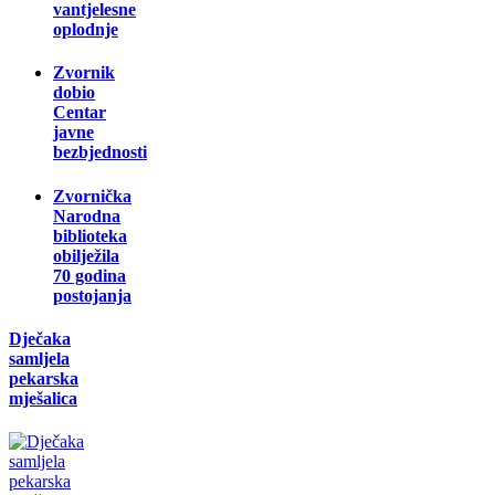
vantjelesne
oplodnje
Zvornik
dobio
Centar
javne
bezbjednosti
Zvornička
Narodna
biblioteka
obilježila
70 godina
postojanja
Dječaka
samljela
pekarska
mješalica