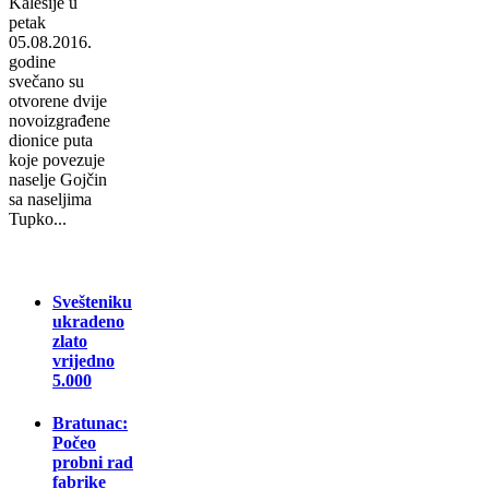
Kalesije u
petak
05.08.2016.
godine
svečano su
otvorene dvije
novoizgrađene
dionice puta
koje povezuje
naselje Gojčin
sa naseljima
Tupko...
Svešteniku
ukradeno
zlato
vrijedno
5.000
Bratunac:
Počeo
probni rad
fabrike