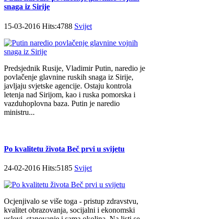
snaga iz Sirije
15-03-2016 Hits:4788
Svijet
Predsjednik Rusije, Vladimir Putin, naredio je
povlačenje glavnine ruskih snaga iz Sirije,
javljaju svjetske agencije. Ostaju kontrola
letenja nad Sirijom, kao i ruska pomorska i
vazduhoplovna baza. Putin je naredio
ministru...
Po kvalitetu života Beč prvi u svijetu
24-02-2016 Hits:5185
Svijet
Ocjenjivalo se više toga - pristup zdravstvu,
kvalitet obrazovanja, socijalni i ekonomski
uslovi, stanovanje i sama okolina. Na listi se