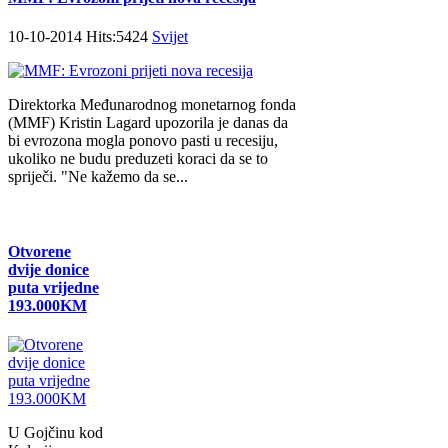
10-10-2014 Hits:5424
Svijet
Direktorka Međunarodnog monetarnog fonda
(MMF) Kristin Lagard upozorila je danas da
bi evrozona mogla ponovo pasti u recesiju,
ukoliko ne budu preduzeti koraci da se to
spriječi. "Ne kažemo da se...
Otvorene
dvije donice
puta vrijedne
193.000KM
U Gojčinu kod