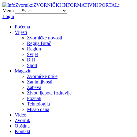
Menu
Login
Početna
Vijesti
Zvorničke novosti
Regija Birač
Region
Svijet
BiH
Sport
Magazin
Zvorničke priče
Zanimljivosti
Zabava
Život, ljepota i zdravlje
Poznati
Tehnologija
Misao dana
Video
Zvornik
Opština
Kontakt