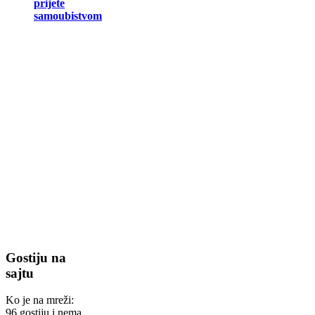
prijete
samoubistvom
Gostiju na
sajtu
Ko je na mreži:
96 gostiju i nema