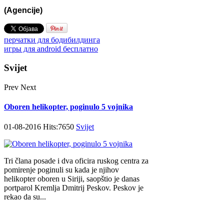
(Agencije)
перчатки для бодибилдинга
игры для android бесплатно
Svijet
Prev
Next
Oboren helikopter, poginulo 5 vojnika
01-08-2016 Hits:7650
Svijet
Tri člana posade i dva oficira ruskog centra za
pomirenje poginuli su kada je njihov
helikopter oboren u Siriji, saopštio je danas
portparol Kremlja Dmitrij Peskov. Peskov je
rekao da su...