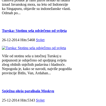
članova posade je rano jutros nestao sa radara
iznad Javanskog mora, na letu od Indonezije
ka Singapuru, objavile su indonežanske vlasti.
Odmah po...
Turska: Stotinu sela odsječeno od svijeta
26-12-2014 Hits:5468
Svijet
Više od stotinu sela u istočnoj Turskoj u
potpunosti je odsječeno od spoljnjeg svijeta
zbog obilnih snježnih padavina i hladnoće.
Nepogoda je, kako se navodi, najviše pogodila
provincije Bitlis, Van, Ardahan...
Snježna oluja paralisala Moskvu
25-12-2014 Hits:5343
Svijet