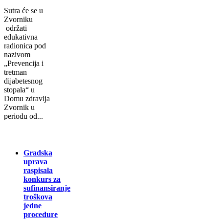
Sutra će se u
Zvorniku
održati
еdukаtivna
radionica pоd
nаzivоm
„Prеvеnciја i
trеtmаn
diјаbеtеsnоg
stоpаlа“ u
Dоmu zdrаvlја
Zvоrnik u
pеriоdu оd...
Gradska
uprava
raspisala
konkurs za
sufinansiranje
troškova
jedne
procedure