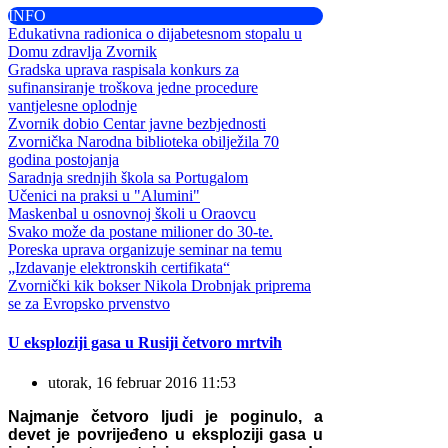
INFO
Edukativna radionica o dijabetesnom stopalu u
Domu zdravlja Zvornik
Gradska uprava raspisala konkurs za
sufinansiranje troškova jedne procedure
vantjelesne oplodnje
Zvornik dobio Centar javne bezbjednosti
Zvornička Narodna biblioteka obilježila 70
godina postojanja
Saradnja srednjih škola sa Portugalom
Učenici na praksi u "Alumini"
Maskenbal u osnovnoj školi u Oraovcu
Svako može da postane milioner do 30-te.
Poreska uprava organizuje seminar na temu
„Izdavanje elektronskih certifikata“
Zvornički kik bokser Nikola Drobnjak priprema
se za Evropsko prvenstvo
U eksploziji gasa u Rusiji četvoro mrtvih
utorak, 16 februar 2016 11:53
Najmanje četvoro ljudi je poginulo, a
devet je povrijeđeno u eksploziji gasa u