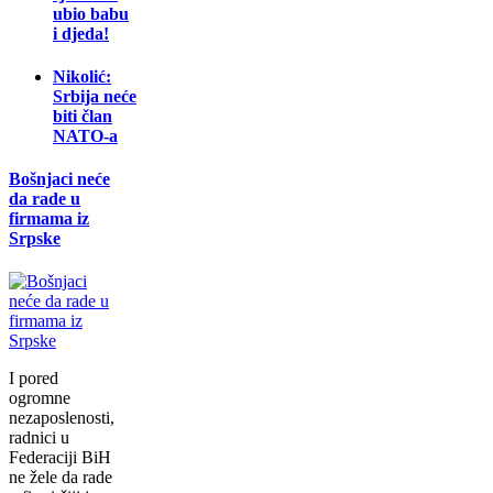
ubio babu
i djeda!
Nikolić:
Srbija neće
biti član
NATO-a
Bošnjaci neće
da rade u
firmama iz
Srpske
I pored
ogromne
nezaposlenosti,
radnici u
Federaciji BiH
ne žele da rade