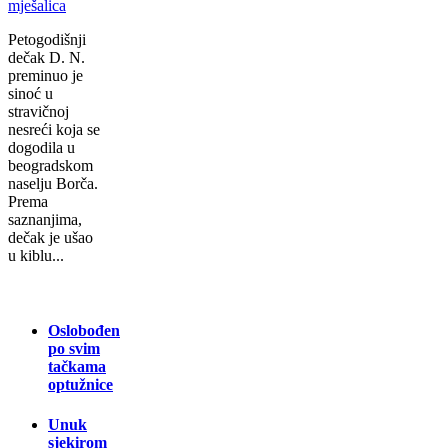
Petogodišnji
dečak D. N.
preminuo je
sinoć u
stravičnoj
nesreći koja se
dogodila u
beogradskom
naselju Borča.
Prema
saznanjima,
dečak je ušao
u kiblu...
Oslobođen
po svim
tačkama
optužnice
Unuk
sjekirom