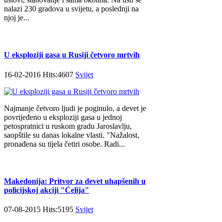
nalazi 230 gradova u svijetu, a poslednji na
njoj je...
U eksploziji gasa u Rusiji četvoro mrtvih
16-02-2016 Hits:4607
Svijet
Najmanje četvoro ljudi je poginulo, a devet je
povrijeđeno u eksploziji gasa u jednoj
petospratnici u ruskom gradu Јaroslavlju,
saopštile su danas lokalne vlasti. "Nažalost,
pronađena su tijela četiri osobe. Radi...
Makedonija: Pritvor za devet uhapšenih u
policijskoj akciji "Ćelija"
07-08-2015 Hits:5195
Svijet