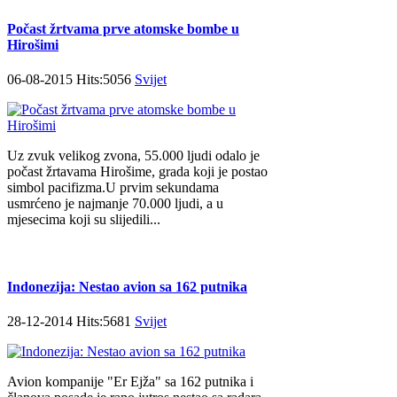
Počast žrtvama prve atomske bombe u
Hirošimi
06-08-2015 Hits:5056
Svijet
Uz zvuk velikog zvona, 55.000 ljudi odalo je
počast žrtavama Hirošime, grada koji je postao
simbol pacifizma.U prvim sekundama
usmrćeno je najmanje 70.000 ljudi, a u
mjesecima koji su slijedili...
Indonezija: Nestao avion sa 162 putnika
28-12-2014 Hits:5681
Svijet
Avion kompanije "Er Ejža" sa 162 putnika i