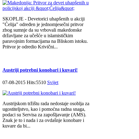
SKOPLJE - Devetorici uhapšenih u akciji
"Ćelija" određen je jednomjesečni pritvor
zbog sumnje da su vrbovali makedonske
državljane za učešće u islamističkim
paravojnim formacijama na Bliskom istoku.
Pritvor je odredio Krivični...
Austriji potrebni konobari i kuvari!
07-08-2015 Hits:5510
Svijet
Austrijskom tržištu rada nedostaje osoblja za
ugostiteljstvo, kao i pomoćna radna snaga,
podaci su Servisa za zapošljavanje (AMS).
Znak je to i nada i za ovdašnje konobare i
kuvare da bi...