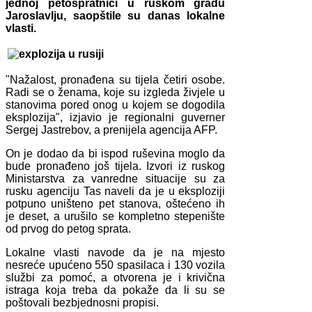
jednoj petospratnici u ruskom gradu
Јaroslavlju, saopštile su danas lokalne
vlasti.
"Nažalost, pronađena su tijela četiri osobe.
Radi se o ženama, koje su izgleda živjele u
stanovima pored onog u kojem se dogodila
eksplozija", izjavio je regionalni guverner
Sergej Јastrebov, a prenijela agencija AFP.
On je dodao da bi ispod ruševina moglo da
bude pronađeno još tijela. Izvori iz ruskog
Ministarstva za vanredne situacije su za
rusku agenciju Tas naveli da je u eksploziji
potpuno uništeno pet stanova, oštećeno ih
je deset, a urušilo se kompletno stepenište
od prvog do petog sprata.
Lokalne vlasti navode da je na mjesto
nesreće upućeno 550 spasilaca i 130 vozila
službi za pomoć, a otvorena je i krivična
istraga koja treba da pokaže da li su se
poštovali bezbjednosni propisi.