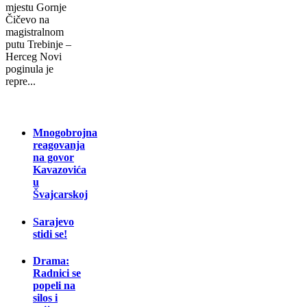
mjestu Gornje
Čičevo na
magistralnom
putu Trebinje –
Herceg Novi
poginula je
repre...
Mnogobrojna
reagovanja
na govor
Kavazovića
u
Švajcarskoj
Sarajevo
stidi se!
Drama:
Radnici se
popeli na
silos i