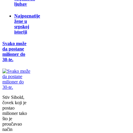
ljubav
Najpoznatije
žene u
srpskoj
istoriji
Svako može
da postane
milioner do
30-te.
Stiv Sibold,
čovek koji je
postao
milioner tako
što je
proučavao
način