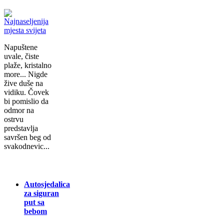
Napuštene
uvale, čiste
plaže, kristalno
more... Nigde
žive duše na
vidiku. Čovek
bi pomislio da
odmor na
ostrvu
predstavlja
savršen beg od
svakodnevic...
Autosjedalica
za siguran
put sa
bebom