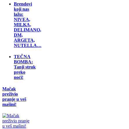
Brendovi
koji nas
lažu:
NIVEA,
MILKA,
DELIMANO,
DM,
ARGETA,
NUTELLA…
TEČNA
BOMBA:
Tanji struk
preko
noći!
Mačak
preživio
pranje u veš
mašini!