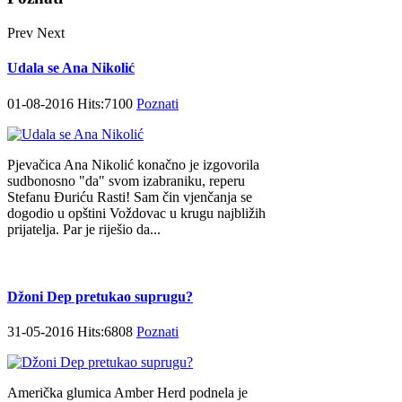
Prev
Next
Udala se Ana Nikolić
01-08-2016 Hits:7100
Poznati
Pjevačica Ana Nikolić konačno je izgovorila
sudbonosno "da" svom izabraniku, reperu
Stefanu Đuriću Rasti! Sam čin vjenčanja se
dogodio u opštini Voždovac u krugu najbližih
prijatelja. Par je riješio da...
Džoni Dep pretukao suprugu?
31-05-2016 Hits:6808
Poznati
Američka glumica Amber Herd podnela je