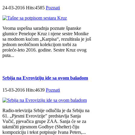
24-03-2016 Hits:4585
Poznati
Veoma uspešna saradnja poznate španske
glumice Penelope Kruz i njene sestre Monike
sa modnom kućom „Karpisa“, rezultirala je još
jednom neobičnom kolekcijom torbi za
proleće-leto 2016. godine. Sestre Kruz ovog
puta...
Srbija na Evroviziju ide sa ovom baladom
15-03-2016 Hits:4639
Poznati
Radio-televizija Srbije odlučila je da Srbiju na
61. „Pjesmi Evrovizije" predstavlja Sanja
Vučić, pjevačica grupe ZAA. Sanja će se za
takmičiti pjesmom Godbye (Shelter) čiju
kompoziciju i tekst potpisuje Ivana Peters,...