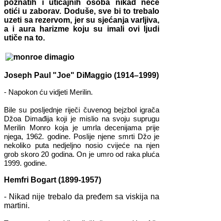
poznatih i uticajnih osoba nikad neće
otići u zaborav. Doduše, sve bi to trebalo
uzeti sa rezervom, jer su sjećanja varljiva,
a i aura harizme koju su imali ovi ljudi
utiče na to.
Joseph Paul "Joe" DiMaggio (1914–1999)
- Napokon ću vidjeti Merilin.
Bile su posljednje riječi čuvenog bejzbol igrača
Džoa Dimađija koji je mislio na svoju suprugu
Merilin Monro koja je umrla decenijama prije
njega, 1962. godine. Poslije njene smrti Džo je
nekoliko puta nedjeljno nosio cvijeće na njen
grob skoro 20 godina. On je umro od raka pluća
1999. godine.
Hemfri Bogart (1899-1957)
- Nikad nije trebalo da pređem sa viskija na
martini.