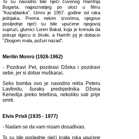
To su navodno bile riječi čuvenog Hamfrija
Bogarta, najpoznatijeg po ulozi u filmu
"Kazablanka". Umro je 1957. godine od raka
jednjaka. Prema nekim izvorima, njegove
posljednje riječi su bile upućene njegovoj
supruzi, glumici Loren Bakal, koja je krenula da
pokupi dgecu iz škole, a Hamfri joj je dobacio
"Zbogom mala, požuri nazad”.
Merilin Monro (1926-1962)
- Pozdravi Pet, pozdravi Džeka i pozdravi
sebe, jer si dobar muškarac.
Seks bomba ovo je navodno rekla Peteru
Lavfordu, šuraku predsjednika Džona
Kenedija preko telefona, nekoliko sati prije
smrti.
Elvis Prisli (1935 - 1977)
-
Nadam se da vam nisam dosađivao.
To su bile posljednje riječi kralja roka upućene