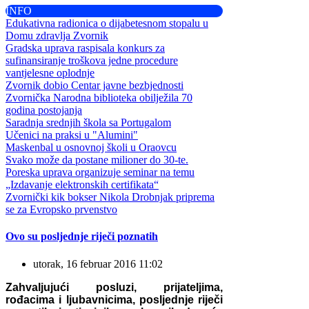
INFO
Edukativna radionica o dijabetesnom stopalu u
Domu zdravlja Zvornik
Gradska uprava raspisala konkurs za
sufinansiranje troškova jedne procedure
vantjelesne oplodnje
Zvornik dobio Centar javne bezbjednosti
Zvornička Narodna biblioteka obilježila 70
godina postojanja
Saradnja srednjih škola sa Portugalom
Učenici na praksi u "Alumini"
Maskenbal u osnovnoj školi u Oraovcu
Svako može da postane milioner do 30-te.
Poreska uprava organizuje seminar na temu
„Izdavanje elektronskih certifikata“
Zvornički kik bokser Nikola Drobnjak priprema
se za Evropsko prvenstvo
Ovo su posljednje riječi poznatih
utorak, 16 februar 2016 11:02
Zahvaljujući posluzi, prijateljima,
rođacima i ljubavnicima, posljednje riječi