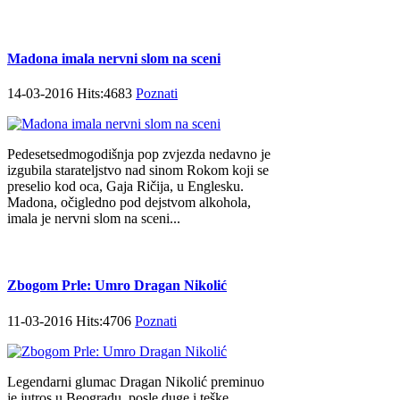
Madona imala nervni slom na sceni
14-03-2016 Hits:4683
Poznati
Pedesetsedmogodišnja pop zvjezda nedavno je
izgubila starateljstvo nad sinom Rokom koji se
preselio kod oca, Gaja Ričija, u Englesku.
Madona, očigledno pod dejstvom alkohola,
imala je nervni slom na sceni...
Zbogom Prle: Umro Dragan Nikolić
11-03-2016 Hits:4706
Poznati
Legendarni glumac Dragan Nikolić preminuo
je jutros u Beogradu, posle duge i teške