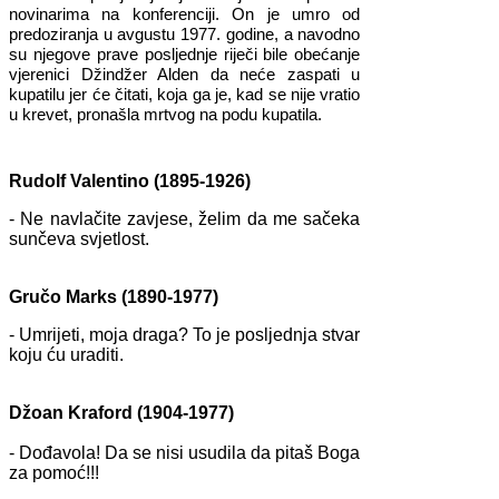
novinarima na konferenciji. On je umro od
predoziranja u avgustu 1977. godine, a navodno
su njegove prave posljednje riječi bile obećanje
vjerenici Džindžer Alden da neće zaspati u
kupatilu jer će čitati, koja ga je, kad se nije vratio
u krevet, pronašla mrtvog na podu kupatila.
Rudolf Valentino (1895-1926)
- Ne navlačite zavjese, želim da me sačeka
sunčeva svjetlost.
Gručo Marks (1890-1977)
- Umrijeti, moja draga? To je posljednja stvar
koju ću uraditi.
Džoan Kraford (1904-1977)
- Dođavola! Da se nisi usudila da pitaš Boga
za pomoć!!!