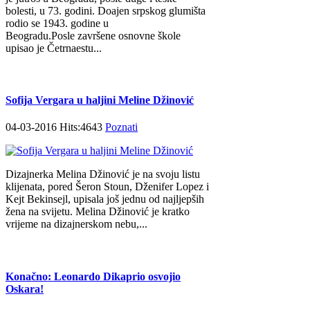
bolesti, u 73. godini. Doajen srpskog glumišta
rodio se 1943. godine u
Beogradu.Posle završene osnovne škole
upisao je Četrnaestu...
Sofija Vergara u haljini Meline Džinović
04-03-2016 Hits:4643
Poznati
Dizajnerka Melina Džinović je na svoju listu
klijenata, pored Šeron Stoun, Dženifer Lopez i
Kejt Bekinsejl, upisala još jednu od najljepših
žena na svijetu. Melina Džinović je kratko
vrijeme na dizajnerskom nebu,...
Konačno: Leonardo Dikaprio osvojio
Oskara!