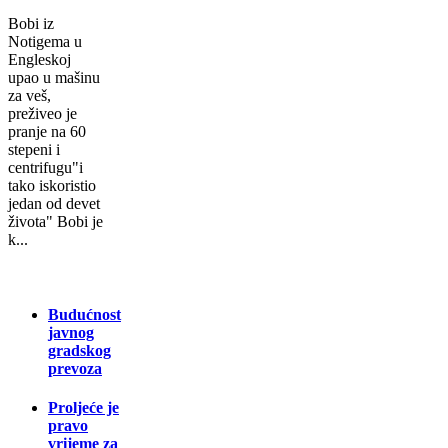
Bobi iz
Notigema u
Engleskoj
upao u mašinu
za veš,
preživeo je
pranje na 60
stepeni i
centrifugu"i
tako iskoristio
jedan od devet
života" Bobi je
k...
Budućnost
javnog
gradskog
prevoza
Proljeće je
pravo
vrijeme za