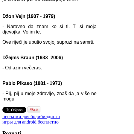
Džon Vejn (1907 - 1979)
- Naravno da znam ko si ti. Ti si moja
djevojka. Volim te.
Ove riječi je uputio svojoj supruzi na samrti.
Džejms Braun (1933- 2006)
- Odlazim večeras.
Pablo Pikaso (1881 - 1973)
- Pij, pij u moje zdravlje, znaš da ja više ne
mogu!
перчатки для бодибилдинга
игры для android бесплатно
Poznati