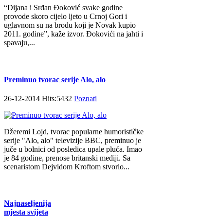
“Dijana i Srđan Đoković svake godine
provode skoro cijelo ljeto u Crnoj Gori i
uglavnom su na brodu koji je Novak kupio
2011. godine”, kaže izvor. Đokovići na jahti i
spavaju,...
Preminuo tvorac serije Alo, alo
26-12-2014 Hits:5432
Poznati
Džeremi Lojd, tvorac popularne humorističke
serije "Alo, alo" televizije BBC, preminuo je
juče u bolnici od posledica upale pluća. Imao
je 84 godine, prenose britanski mediji. Sa
scenaristom Dejvidom Kroftom stvorio...
Najnaseljenija
mjesta svijeta