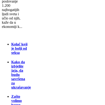
poslovanje
1.200
najbogatijih
ljudi sveta i
učio od njih,
kaže da u
ekonomiji k...
Kolač koji
je bolji od
seksa
Kako da
izbjelite
jaja, da
budu
savršena
za
ukrašavanje
Zašto
volimo
horor