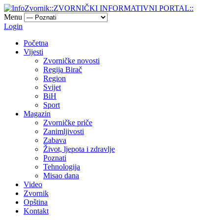
Menu
Login
Početna
Vijesti
Zvorničke novosti
Regija Birač
Region
Svijet
BiH
Sport
Magazin
Zvorničke priče
Zanimljivosti
Zabava
Život, ljepota i zdravlje
Poznati
Tehnologija
Misao dana
Video
Zvornik
Opština
Kontakt