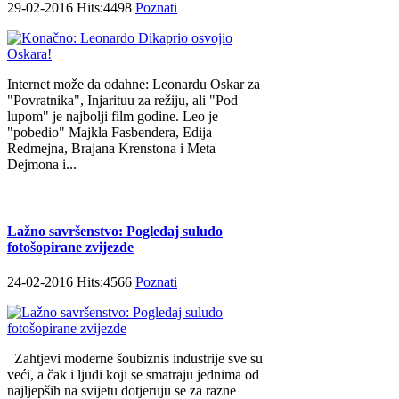
29-02-2016 Hits:4498
Poznati
Internet može da odahne: Leonardu Oskar za
"Povratnika", Injarituu za režiju, ali "Pod
lupom" je najbolji film godine. Leo je
"pobedio" Majkla Fasbendera, Edija
Redmejna, Brajana Krenstona i Meta
Dejmona i...
Lažno savršenstvo: Pogledaj suludo
fotošopirane zvijezde
24-02-2016 Hits:4566
Poznati
Zahtjevi moderne šoubiznis industrije sve su
veći, a čak i ljudi koji se smatraju jednima od
najljepših na svijetu dotjeruju se za razne