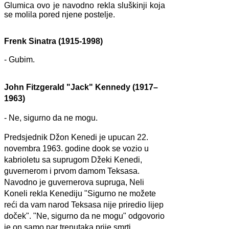
Glumica ovo je navodno rekla sluškinji koja
se molila pored njene postelje.
Frenk Sinatra (1915-1998)
- Gubim.
John Fitzgerald "Jack" Kennedy (1917–
1963)
-
Ne, sigurno da ne mogu.
Predsjednik Džon Kenedi je upucan 22.
novembra 1963. godine dook se vozio u
kabrioletu sa suprugom Džeki Kenedi,
guvernerom i prvom damom Teksasa.
Navodno je guvernerova supruga, Neli
Koneli rekla Kenediju "Sigurno ne možete
reći da vam narod Teksasa nije priredio lijep
doček". "Ne, sigurno da ne mogu" odgovorio
je on samo par trenutaka prije smrti.