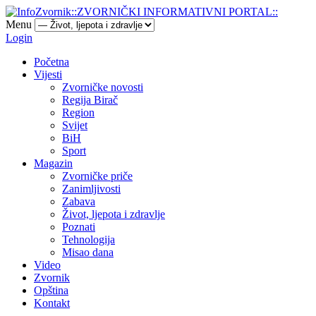
Menu
Login
Početna
Vijesti
Zvorničke novosti
Regija Birač
Region
Svijet
BiH
Sport
Magazin
Zvorničke priče
Zanimljivosti
Zabava
Život, ljepota i zdravlje
Poznati
Tehnologija
Misao dana
Video
Zvornik
Opština
Kontakt