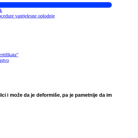
ik
ocedure vantjelesne oplodnje
rtifikata“
nstvo
ici i može da je deformiše, pa je pametnije da im