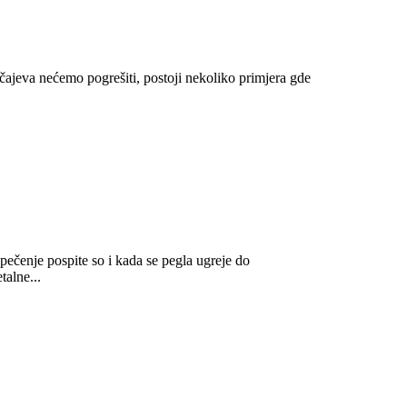
učajeva nećemo pogrešiti, postoji nekoliko primjera gde
 pečenje pospite so i kada se pegla ugreje do
talne...