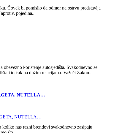
diku. Čovek bi pomislio da odmor na ostrvu predstavlja
aprotiv, pojedina...
na obavezno korištenje autosjedišta. Svakodnevno se
išta i to čak na dužim relacijama. Važeći Zakon...
, ARGETA, NUTELLA…
era koliko nas razni brendovi svakodnevno zasipaju
mo što...