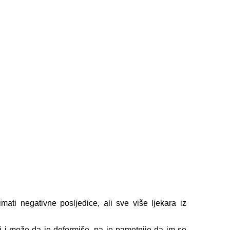
mati negativne posljedice, ali sve više ljekara iz
ci i može da je deformiše, pa je pametnije da im se