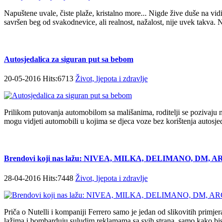
Napuštene uvale, čiste plaže, kristalno more... Nigde žive duše na vi
savršen beg od svakodnevice, ali realnost, nažalost, nije uvek takva. N
Autosjedalica za siguran put sa bebom
20-05-2016 Hits:6713
Život, ljepota i zdravlje
Prilikom putovanja automobilom sa mališanima, roditelji se pozivaju 
mogu vidjeti automobili u kojima se djeca voze bez korištenja autosjed
Brendovi koji nas lažu: NIVEA, MILKA, DELIMANO, DM
28-04-2016 Hits:7448
Život, ljepota i zdravlje
Priča o Nutelli i kompaniji Ferrero samo je jedan od slikovitih primj
lažima i bombarduju suludim reklamama sa svih strana, samo kako bis