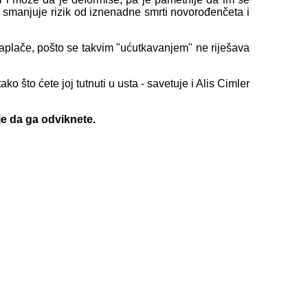
a smanjuje rizik od iznenadne smrti novorođenčeta i
 zaplače, pošto se takvim "ućutkavanjem" ne riješava
ko što ćete joj tutnuti u usta - savetuje i Alis Cimler
 je da ga odviknete.