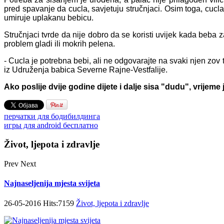
pred spavanje da cucla, savjetuju stručnjaci. Osim toga, cucl
umiruje uplakanu bebicu.
Stručnjaci tvrde da nije dobro da se koristi uvijek kada beba
problem gladi ili mokrih pelena.
- Cucla je potrebna bebi, ali ne odgovarajte na svaki njen zov ta
iz Udruženja babica Severne Rajne-Vestfalije.
Ako poslije dvije godine dijete i dalje sisa "dudu", vrijeme
перчатки для бодибилдинга
игры для android бесплатно
Život, ljepota i zdravlje
Prev
Next
Najnaseljenija mjesta svijeta
26-05-2016 Hits:7159
Život, ljepota i zdravlje