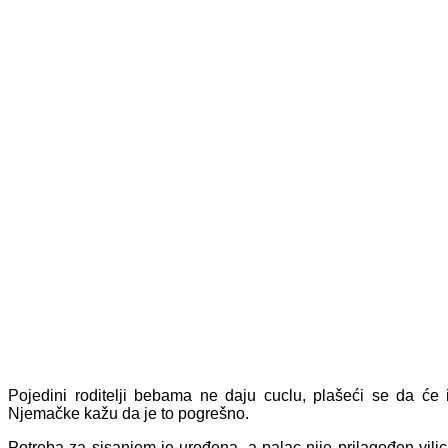
Pojedini roditelji bebama ne daju cuclu, plašeći se da će i
Njemačke kažu da je to pogrešno.
Potreba za sisanjem je urođena, a palac nije prilagođen vili