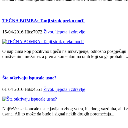
TEČNA BOMBA: Tanji struk preko noći!
15-04-2016 Hits:7072
Život, ljepota i zdravlje
O napicima koji pozitivno utječu na mršavljenje, odnosno pospješuju g
društvenim mrežama, a prema komentarima onih koji su ga probali –..
Šta otkrivaju ispucale usne?
01-04-2016 Hits:4551
Život, ljepota i zdravlje
Najčešće se ispucale usne javljaju zbog vetra, hladnog vazduha, ali i
usana. Ali to može da bude i signal nekih drugih poremećaja...