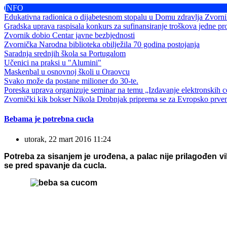
INFO
Edukativna radionica o dijabetesnom stopalu u Domu zdravlja Zvorn
Gradska uprava raspisala konkurs za sufinansiranje troškova jedne pr
Zvornik dobio Centar javne bezbjednosti
Zvornička Narodna biblioteka obilježila 70 godina postojanja
Saradnja srednjih škola sa Portugalom
Učenici na praksi u "Alumini"
Maskenbal u osnovnoj školi u Oraovcu
Svako može da postane milioner do 30-te.
Poreska uprava organizuje seminar na temu „Izdavanje elektronskih ce
Zvornički kik bokser Nikola Drobnjak priprema se za Evropsko prve
Bebama je potrebna cucla
utorak, 22 mart 2016 11:24
Potreba za sisanjem je urođena, a palac nije prilagođen vil
se pred spavanje da cucla.